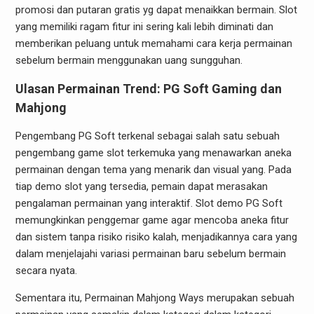
promosi dan putaran gratis yg dapat menaikkan bermain. Slot
yang memiliki ragam fitur ini sering kali lebih diminati dan
memberikan peluang untuk memahami cara kerja permainan
sebelum bermain menggunakan uang sungguhan.
Ulasan Permainan Trend: PG Soft Gaming dan
Mahjong
Pengembang PG Soft terkenal sebagai salah satu sebuah
pengembang game slot terkemuka yang menawarkan aneka
permainan dengan tema yang menarik dan visual yang. Pada
tiap demo slot yang tersedia, pemain dapat merasakan
pengalaman permainan yang interaktif. Slot demo PG Soft
memungkinkan penggemar game agar mencoba aneka fitur
dan sistem tanpa risiko risiko kalah, menjadikannya cara yang
dalam menjelajahi variasi permainan baru sebelum bermain
secara nyata.
Sementara itu, Permainan Mahjong Ways merupakan sebuah