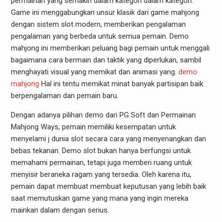
permainan yang semakin dalam kategori dalam kategori.
Game ini menggabungkan unsur klasik dari game mahjong
dengan sistem slot modern, memberikan pengalaman
pengalaman yang berbeda untuk semua pemain. Demo
mahjong ini memberikan peluang bagi pemain untuk menggali
bagaimana cara bermain dan taktik yang diperlukan, sambil
menghayati visual yang memikat dan animasi yang.
demo
mahjong
Hal ini tentu memikat minat banyak partisipan baik
berpengalaman dan pemain baru.
Dengan adanya pilihan demo dari PG Soft dan Permainan
Mahjong Ways, pemain memiliki kesempatan untuk
menyelami j dunia slot secara cara yang menyenangkan dan
bebas tekanan. Demo slot bukan hanya berfungsi untuk
memahami permainan, tetapi juga memberi ruang untuk
menyisir beraneka ragam yang tersedia. Oleh karena itu,
pemain dapat membuat membuat keputusan yang lebih baik
saat memutuskan game yang mana yang ingin mereka
mainkan dalam dengan serius.