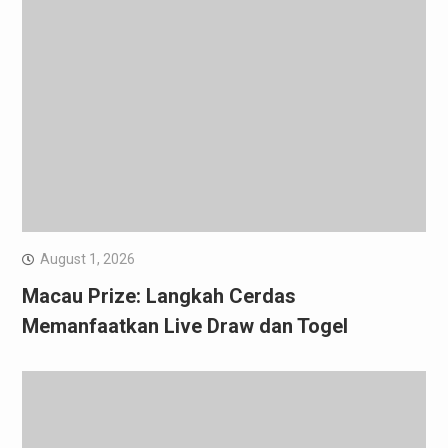
August 1, 2026
Macau Prize: Langkah Cerdas
Memanfaatkan Live Draw dan Togel