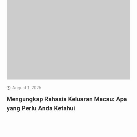
August 1, 2026
Mengungkap Rahasia Keluaran Macau: Apa
yang Perlu Anda Ketahui