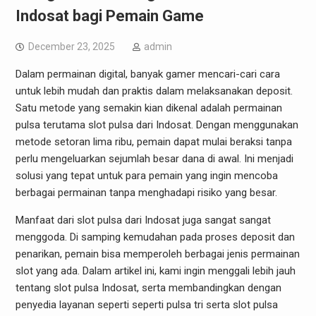
Indosat bagi Pemain Game
December 23, 2025
admin
Dalam permainan digital, banyak gamer mencari-cari cara
untuk lebih mudah dan praktis dalam melaksanakan deposit.
Satu metode yang semakin kian dikenal adalah permainan
pulsa terutama slot pulsa dari Indosat. Dengan menggunakan
metode setoran lima ribu, pemain dapat mulai beraksi tanpa
perlu mengeluarkan sejumlah besar dana di awal. Ini menjadi
solusi yang tepat untuk para pemain yang ingin mencoba
berbagai permainan tanpa menghadapi risiko yang besar.
Manfaat dari slot pulsa dari Indosat juga sangat sangat
menggoda. Di samping kemudahan pada proses deposit dan
penarikan, pemain bisa memperoleh berbagai jenis permainan
slot yang ada. Dalam artikel ini, kami ingin menggali lebih jauh
tentang slot pulsa Indosat, serta membandingkan dengan
penyedia layanan seperti seperti pulsa tri serta slot pulsa