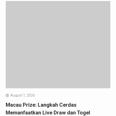
August 1, 2026
Macau Prize: Langkah Cerdas
Memanfaatkan Live Draw dan Togel