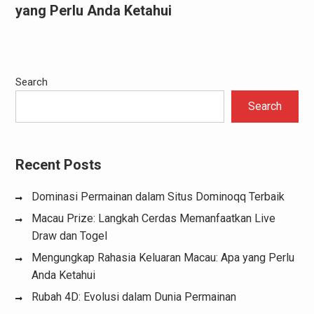
yang Perlu Anda Ketahui
Search
Search
Recent Posts
Dominasi Permainan dalam Situs Dominoqq Terbaik
Macau Prize: Langkah Cerdas Memanfaatkan Live
Draw dan Togel
Mengungkap Rahasia Keluaran Macau: Apa yang Perlu
Anda Ketahui
Rubah 4D: Evolusi dalam Dunia Permainan