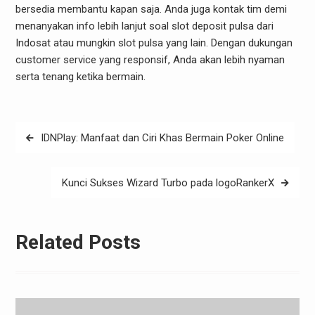
bersedia membantu kapan saja. Anda juga kontak tim demi
menanyakan info lebih lanjut soal slot deposit pulsa dari
Indosat atau mungkin slot pulsa yang lain. Dengan dukungan
customer service yang responsif, Anda akan lebih nyaman
serta tenang ketika bermain.
Post
IDNPlay: Manfaat dan Ciri Khas Bermain Poker Online
navigation
Kunci Sukses Wizard Turbo pada logoRankerX
Related Posts