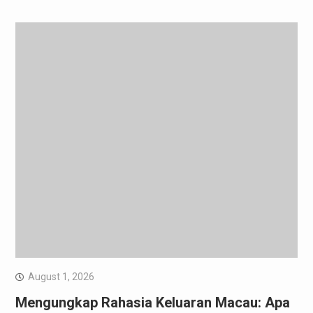
August 1, 2026
Mengungkap Rahasia Keluaran Macau: Apa