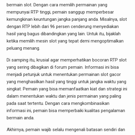
bermain slot. Dengan cara memilih permainan yang
mempunyai RTP tinggi, pemain sanggup memperbesar
kemungkinan keuntungan jangka panjang anda. Misalnya, slot
dengan RTP lebih dari 96 persen cenderung menyediakan
hasil yang bagus dibandingkan yang lain. Untuk itu, bijaklah
ketika memilih mesin slot yang tepat demi mengoptimalkan
peluang menang.
Di samping itu, krusial agar memperhatikan bocoran RTP slot
yang sering dibagikan di forum pemain. Informasi ini bisa
menjadi petunjuk untuk menentukan permainan slot gacor
yang menghasilkan hasil yang tinggi untuk jangka waktu yang
singkat. Pemain yang bisa memanfaatkan kiat dan strategi ini
dalam menentukan waktu dan jenis permainan yang paling
pada saat tertentu. Dengan cara mengkombinasikan
informasi ini, pemain bisa memperbaiki kualitas pengalaman
bermain anda.
Akhirnya, pemain wajib selalu mengenali batasan sendiri dan