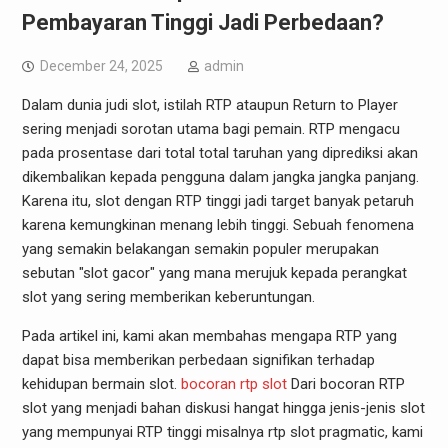
Pembayaran Tinggi Jadi Perbedaan?
December 24, 2025
admin
Dalam dunia judi slot, istilah RTP ataupun Return to Player
sering menjadi sorotan utama bagi pemain. RTP mengacu
pada prosentase dari total total taruhan yang diprediksi akan
dikembalikan kepada pengguna dalam jangka jangka panjang.
Karena itu, slot dengan RTP tinggi jadi target banyak petaruh
karena kemungkinan menang lebih tinggi. Sebuah fenomena
yang semakin belakangan semakin populer merupakan
sebutan "slot gacor" yang mana merujuk kepada perangkat
slot yang sering memberikan keberuntungan.
Pada artikel ini, kami akan membahas mengapa RTP yang
dapat bisa memberikan perbedaan signifikan terhadap
kehidupan bermain slot.
bocoran rtp slot
Dari bocoran RTP
slot yang menjadi bahan diskusi hangat hingga jenis-jenis slot
yang mempunyai RTP tinggi misalnya rtp slot pragmatic, kami