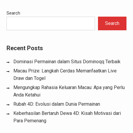
Search
Search
Recent Posts
Dominasi Permainan dalam Situs Dominoqq Terbaik
Macau Prize: Langkah Cerdas Memanfaatkan Live
Draw dan Togel
Mengungkap Rahasia Keluaran Macau: Apa yang Perlu
Anda Ketahui
Rubah 4D: Evolusi dalam Dunia Permainan
Keberhasilan Bertaruh Dewa 4D: Kisah Motivasi dari
Para Pemenang