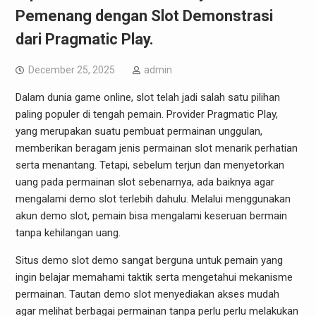
Pemenang dengan Slot Demonstrasi
dari Pragmatic Play.
December 25, 2025
admin
Dalam dunia game online, slot telah jadi salah satu pilihan
paling populer di tengah pemain. Provider Pragmatic Play,
yang merupakan suatu pembuat permainan unggulan,
memberikan beragam jenis permainan slot menarik perhatian
serta menantang. Tetapi, sebelum terjun dan menyetorkan
uang pada permainan slot sebenarnya, ada baiknya agar
mengalami demo slot terlebih dahulu. Melalui menggunakan
akun demo slot, pemain bisa mengalami keseruan bermain
tanpa kehilangan uang.
Situs demo slot demo sangat berguna untuk pemain yang
ingin belajar memahami taktik serta mengetahui mekanisme
permainan. Tautan demo slot menyediakan akses mudah
agar melihat berbagai permainan tanpa perlu perlu melakukan