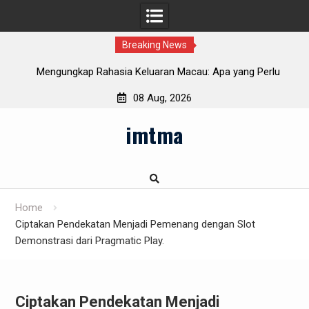
Breaking News
aw
Mengungkap Rahasia Keluaran Macau: Apa yang Perlu
Anda Ketahui
08 Aug, 2026
Skip
imtma
to
content
Home
Ciptakan Pendekatan Menjadi Pemenang dengan Slot
Demonstrasi dari Pragmatic Play.
Ciptakan Pendekatan Menjadi