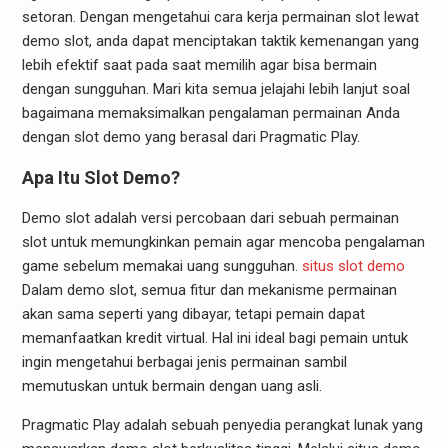
setoran. Dengan mengetahui cara kerja permainan slot lewat
demo slot, anda dapat menciptakan taktik kemenangan yang
lebih efektif saat pada saat memilih agar bisa bermain
dengan sungguhan. Mari kita semua jelajahi lebih lanjut soal
bagaimana memaksimalkan pengalaman permainan Anda
dengan slot demo yang berasal dari Pragmatic Play.
Apa Itu Slot Demo?
Demo slot adalah versi percobaan dari sebuah permainan
slot untuk memungkinkan pemain agar mencoba pengalaman
game sebelum memakai uang sungguhan.
situs slot demo
Dalam demo slot, semua fitur dan mekanisme permainan
akan sama seperti yang dibayar, tetapi pemain dapat
memanfaatkan kredit virtual. Hal ini ideal bagi pemain untuk
ingin mengetahui berbagai jenis permainan sambil
memutuskan untuk bermain dengan uang asli.
Pragmatic Play adalah sebuah penyedia perangkat lunak yang