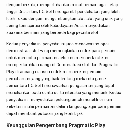
dengan berkala, mempertahankan minat pemain agar tetap
tinggi. Di sisi lain, PG Soft mengambil pendekatan yang lebih
lebih fokus dengan mengembangkan slot-slot yang unik yang
sering terinspirasi oleh kebudayaan Asia, menyediakan
suasana bermain yang berbeda bagi pecinta slot.
Kedua penyedia ini penyedia ini juga menawarkan opsi
demonstrasi slot yang memungkinkan untuk para pemain
untuk mencoba permainan sebelum mempertaruhkan
mempertaruhkan uang riil. Demonstrasi slot dari Pragmatic
Play dirancang disusun untuk memberikan pemain
pemahaman yang yang baik tentang mekanika game,
sementara PG Soft menawarkan pengalaman yang tepat
menekankan pada cerita serta interaksi yang menarik. Kedua
penyedia ini menyediakan peluang untuk meneliti ciri-ciri
sebelum mulai permainan dalam langsung, agar para pemain
dapat membuat putusan yang lebih bijak.
Keunggulan Pengembang Pragmatic Play