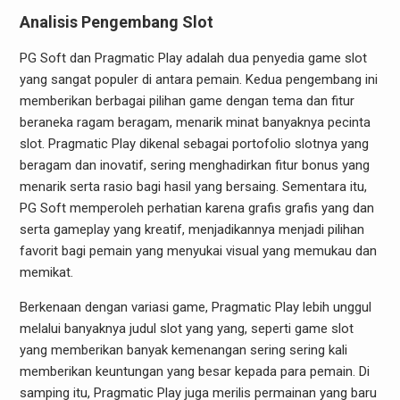
Analisis Pengembang Slot
PG Soft dan Pragmatic Play adalah dua penyedia game slot
yang sangat populer di antara pemain. Kedua pengembang ini
memberikan berbagai pilihan game dengan tema dan fitur
beraneka ragam beragam, menarik minat banyaknya pecinta
slot. Pragmatic Play dikenal sebagai portofolio slotnya yang
beragam dan inovatif, sering menghadirkan fitur bonus yang
menarik serta rasio bagi hasil yang bersaing. Sementara itu,
PG Soft memperoleh perhatian karena grafis grafis yang dan
serta gameplay yang kreatif, menjadikannya menjadi pilihan
favorit bagi pemain yang menyukai visual yang memukau dan
memikat.
Berkenaan dengan variasi game, Pragmatic Play lebih unggul
melalui banyaknya judul slot yang yang, seperti game slot
yang memberikan banyak kemenangan sering sering kali
memberikan keuntungan yang besar kepada para pemain. Di
samping itu, Pragmatic Play juga merilis permainan yang baru