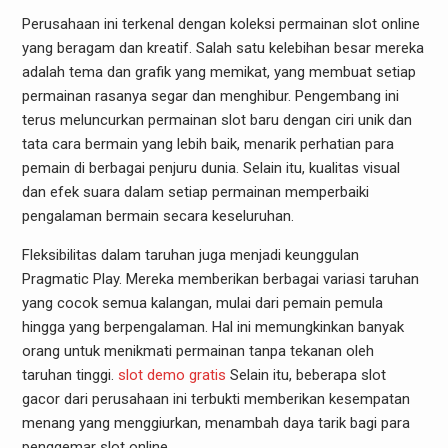
Perusahaan ini terkenal dengan koleksi permainan slot online
yang beragam dan kreatif. Salah satu kelebihan besar mereka
adalah tema dan grafik yang memikat, yang membuat setiap
permainan rasanya segar dan menghibur. Pengembang ini
terus meluncurkan permainan slot baru dengan ciri unik dan
tata cara bermain yang lebih baik, menarik perhatian para
pemain di berbagai penjuru dunia. Selain itu, kualitas visual
dan efek suara dalam setiap permainan memperbaiki
pengalaman bermain secara keseluruhan.
Fleksibilitas dalam taruhan juga menjadi keunggulan
Pragmatic Play. Mereka memberikan berbagai variasi taruhan
yang cocok semua kalangan, mulai dari pemain pemula
hingga yang berpengalaman. Hal ini memungkinkan banyak
orang untuk menikmati permainan tanpa tekanan oleh
taruhan tinggi.
slot demo gratis
Selain itu, beberapa slot
gacor dari perusahaan ini terbukti memberikan kesempatan
menang yang menggiurkan, menambah daya tarik bagi para
penggemar slot online.