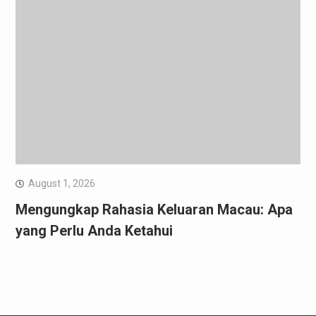
August 1, 2026
Mengungkap Rahasia Keluaran Macau: Apa
yang Perlu Anda Ketahui