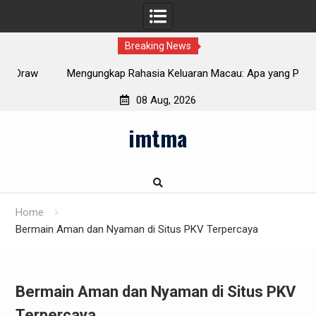
Breaking News
aw
Mengungkap Rahasia Keluaran Macau: Apa yang Perlu
Anda Ketahui
08 Aug, 2026
Skip
imtma
to
content
Home
Bermain Aman dan Nyaman di Situs PKV Terpercaya
Bermain Aman dan Nyaman di Situs PKV
Terpercaya