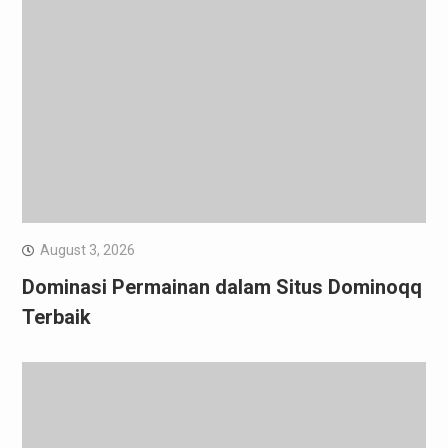
August 3, 2026
Dominasi Permainan dalam Situs Dominoqq
Terbaik