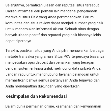
Selanjutnya, perhatikan ulasan dan reputasi situs tersebut.
Carilah informasi dari pemain lain mengenai pengalaman
mereka di situs PKV yang Anda pertimbangkan. Forum
komunitas dan situs review dapat menjadi sumber yang baik
untuk menemukan informasi akurat. Sebuah situs dengan
banyak ulasan positif dan reputasi yang baik biasanya lebih
dapat dipercaya.
Terakhir, pastikan situs yang Anda pilih menawarkan berbagai
metode transaksi yang aman. Situs PKV terpercaya biasanya
menyediakan opsi deposit dan penarikan yang beragam
dengan sistem enkripsi untuk melindungi data pribadi Anda.
Jangan ragu untuk menghubungi layanan pelanggan untuk
memastikan bahwa semua pertanyaan Anda terjawab dan
Anda mendapatkan dukungan yang diperlukan.
Kesimpulan dan Rekomendasi
Dalam dunia permainan online, keamanan dan kenyamanan