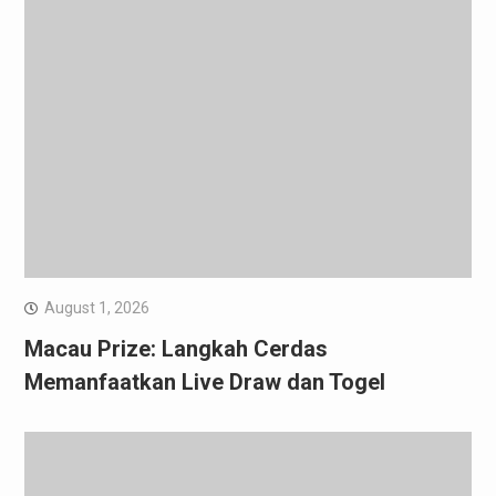
August 1, 2026
Macau Prize: Langkah Cerdas
Memanfaatkan Live Draw dan Togel