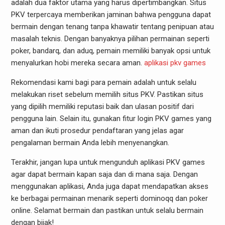
adalah dua faktor utama yang harus dipertimbangkan. Situs
PKV terpercaya memberikan jaminan bahwa pengguna dapat
bermain dengan tenang tanpa khawatir tentang penipuan atau
masalah teknis. Dengan banyaknya pilihan permainan seperti
poker, bandarq, dan aduq, pemain memiliki banyak opsi untuk
menyalurkan hobi mereka secara aman.
aplikasi pkv games
Rekomendasi kami bagi para pemain adalah untuk selalu
melakukan riset sebelum memilih situs PKV. Pastikan situs
yang dipilih memiliki reputasi baik dan ulasan positif dari
pengguna lain. Selain itu, gunakan fitur login PKV games yang
aman dan ikuti prosedur pendaftaran yang jelas agar
pengalaman bermain Anda lebih menyenangkan.
Terakhir, jangan lupa untuk mengunduh aplikasi PKV games
agar dapat bermain kapan saja dan di mana saja. Dengan
menggunakan aplikasi, Anda juga dapat mendapatkan akses
ke berbagai permainan menarik seperti dominoqq dan poker
online. Selamat bermain dan pastikan untuk selalu bermain
dengan bijak!