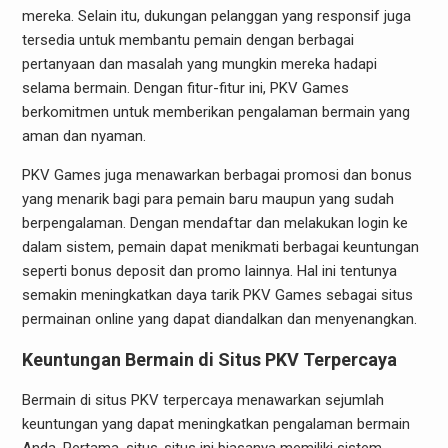
mereka. Selain itu, dukungan pelanggan yang responsif juga
tersedia untuk membantu pemain dengan berbagai
pertanyaan dan masalah yang mungkin mereka hadapi
selama bermain. Dengan fitur-fitur ini, PKV Games
berkomitmen untuk memberikan pengalaman bermain yang
aman dan nyaman.
PKV Games juga menawarkan berbagai promosi dan bonus
yang menarik bagi para pemain baru maupun yang sudah
berpengalaman. Dengan mendaftar dan melakukan login ke
dalam sistem, pemain dapat menikmati berbagai keuntungan
seperti bonus deposit dan promo lainnya. Hal ini tentunya
semakin meningkatkan daya tarik PKV Games sebagai situs
permainan online yang dapat diandalkan dan menyenangkan.
Keuntungan Bermain di Situs PKV Terpercaya
Bermain di situs PKV terpercaya menawarkan sejumlah
keuntungan yang dapat meningkatkan pengalaman bermain