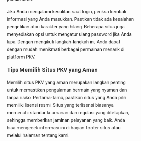
Jika Anda mengalami kesulitan saat login, periksa kembali
informasi yang Anda masukkan. Pastikan tidak ada kesalahan
pengetikan atau karakter yang hilang. Beberapa situs juga
menyediakan opsi untuk mengatur ulang password jika Anda
lupa. Dengan mengikuti langkah-langkah ini, Anda dapat
dengan mudah menikmati berbagai permainan menarik di
platform PKV.
Tips Memilih Situs PKV yang Aman
Memilih situs PKV yang aman merupakan langkah penting
untuk memastikan pengalaman bermain yang nyaman dan
tanpa risiko. Pertama-tama, pastikan situs yang Anda pilih
memiliki lisensi resmi. Situs yang terlisensi biasanya
memenuhi standar keamanan dan regulasi yang ditetapkan,
sehingga memberikan jaminan pelayanan yang baik. Anda
bisa mengecek informasi ini di bagian footer situs atau
melalui halaman tentang kami.