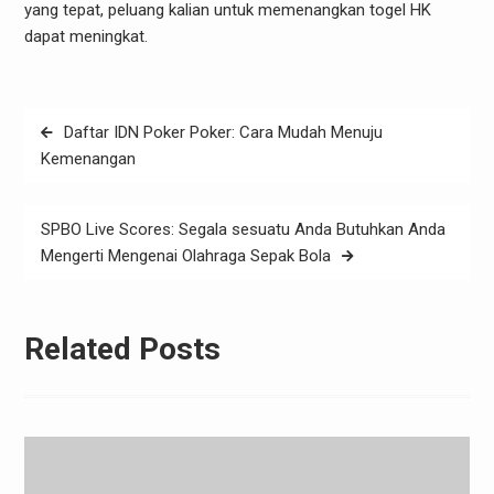
yang tepat, peluang kalian untuk memenangkan togel HK
dapat meningkat.
Post
Daftar IDN Poker Poker: Cara Mudah Menuju
navigation
Kemenangan
SPBO Live Scores: Segala sesuatu Anda Butuhkan Anda
Mengerti Mengenai Olahraga Sepak Bola
Related Posts