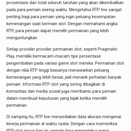
prosentase dari total seluruh taruhan yang akan dikembalikan
pada para pemain seiring waktu. Mengetahui RTP live sangat
penting bagi para pemain yang ingin peluang kesempatan
kemenangan saat bermain slot. Dengan memahami angka
RTP, para pemain dapat memilih permainan yang lebih
menguntungkan.
Setiap provider provider permainan slot, seperti Pragmatic
Play, memiliki bermacam-macam tipe persentase
pengembalian pada variasi game slot mereka. Permainan slot
dengan nilai RTP tinggi biasanya menawarkan peluang
kemenangan yang lebih besar, jadi menarik perhatian banyak
pemain. Informasi RTP slot yang sering dibagikan di
komunitas dan media sosial juga membantu para pemain
dalam membuat keputusan yang bijak ketika memilih
permainan.
Di samping itu, RTP live menyediakan data akurasi mengenai
kinerja permainan di waktu nyata. Dengan cara memeriksa
RTP slot gacor hari ini, pemain bisa mengetahui mana