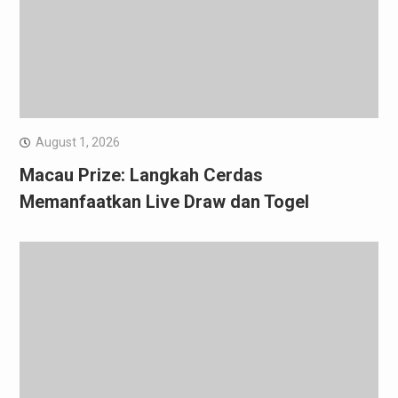
August 1, 2026
Macau Prize: Langkah Cerdas
Memanfaatkan Live Draw dan Togel