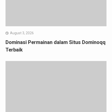
August 3, 2026
Dominasi Permainan dalam Situs Dominoqq
Terbaik