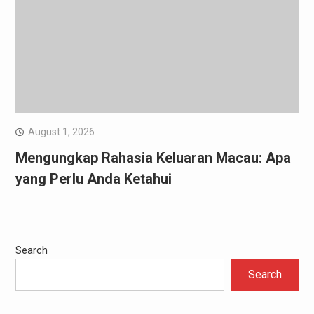
August 1, 2026
Mengungkap Rahasia Keluaran Macau: Apa
yang Perlu Anda Ketahui
Search
Search