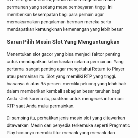
permainan yang sedang masa pembayaran tinggi. Ini
memberikan kesempatan bagi para pemain agar
memaksimalkan pengalaman bermain mereka serta
mendapatkan kemungkinan kemenangan yang lebih besar.
Saran Pilih Mesin Slot Yang Menguntungkan
Menentukan slot gacor yang bisa menjadi faktor penting
untuk mendapatkan keberhasilan selama permainan. Yang
pertama, sangat penting agar mengetahui Return to Player
atau permainan itu. Slot yang memiliki RTP yang tinggi,
biasanya di atas 95 persen, memiliki peluang yang lebih baik
dalam memberikan kembali sebagian besar taruhan bagi
Anda. Oleh karena itu, pastikan untuk mengecek informasi
RTP saat Anda mulai permainkan.
Di samping itu, perhatikan jenis mesin slot yang ditawarkan
ditawarkan. Mesin dari penyedia terkemuka seperti Pragmatic
Play biasanya memiliki fitur menarik yang menarik dan