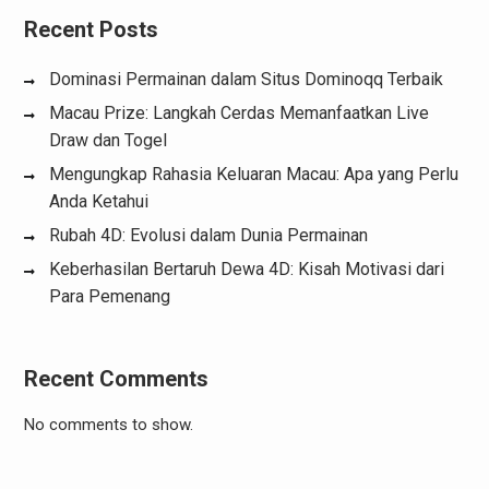
Recent Posts
Dominasi Permainan dalam Situs Dominoqq Terbaik
Macau Prize: Langkah Cerdas Memanfaatkan Live
Draw dan Togel
Mengungkap Rahasia Keluaran Macau: Apa yang Perlu
Anda Ketahui
Rubah 4D: Evolusi dalam Dunia Permainan
Keberhasilan Bertaruh Dewa 4D: Kisah Motivasi dari
Para Pemenang
Recent Comments
No comments to show.