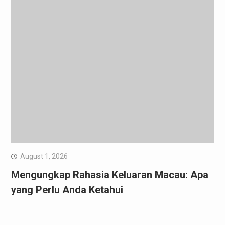
August 1, 2026
Mengungkap Rahasia Keluaran Macau: Apa
yang Perlu Anda Ketahui