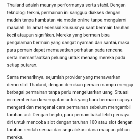
Thailand adalah maunya performanya serta stabil. Dengan
teknologi terkini, permainan ini sanggup diakses dengan
mudah tanpa hambatan via media online tanpa mengalami
masalah. Ini amat esensial khususnya saat bermain taruhan
kecil ataupun signifikan. Mereka yang bermain bisa
pengalaman bermain yang sangat nyaman dan santai, maka
para pemain dapat memusatkan perhatian pada rencana
serta memanfaatkan peluang untuk menang mereka pada
setiap putaran.
Sama menariknya, sejumlah provider yang menawarkan
demo slot Thailand, dengan demikian pemain mampu menguji
berbagai permainan tanpa perlu mengeluarkan uang. Situasi
ini memberikan kesempatan untuk yang baru bermain supaya
mengerti dan mengenal cara permainan sebelum mengambil
taruhan asli. Dengan begitu, para pemain bakal lebih percaya
diri untuk mencoba slot dengan taruhan 100 atau slot dengan
taruhan rendah sesuai dari segi alokasi dana maupun pilihan
mereka.