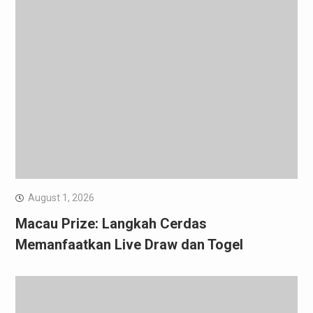
August 1, 2026
Macau Prize: Langkah Cerdas
Memanfaatkan Live Draw dan Togel