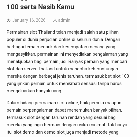
100 serta Nasib Kamu
January 16, 2026
admin
Permainan slot Thailand telah menjadi salah satu pilihan
populer di dunia perjudian online di seluruh dunia. Dengan
berbagai tema menarik dan kesempatan menang yang
mengasyikkan, permainan ini menyediakan pengalaman yang
menakjubkan bagi pemain judi. Banyak pemain yang mencari
slot dari server Thailand untuk mencoba keberuntungan
mereka dengan berbagai jenis taruhan, termasuk bet slot 100
yang ijinkan pemain untuk menikmati sensasi tanpa harus
mengeluarkan banyak uang.
Dalam bidang permainan slot online, baik pemula maupun
pemain berpengalaman dapat menemukan banyak pilihan,
termasuk slot dengan taruhan rendah yang sesuai bagi
mereka yang ingin bermain dengan risiko minimal. Tak hanya
itu, slot demo dan demo slot juga menjadi metode yang