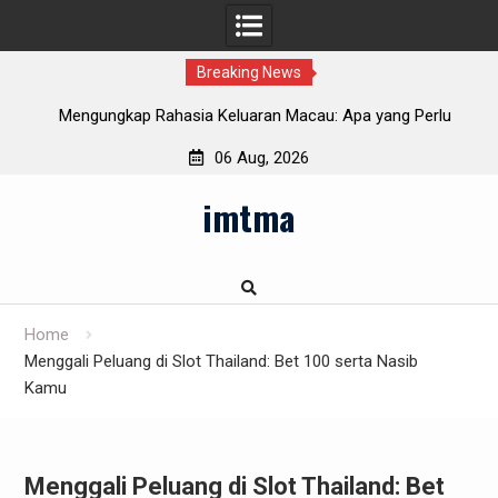
Breaking News
aw
Mengungkap Rahasia Keluaran Macau: Apa yang Perlu
Anda Ketahui
06 Aug, 2026
Skip
imtma
to
content
Home
Menggali Peluang di Slot Thailand: Bet 100 serta Nasib
Kamu
Menggali Peluang di Slot Thailand: Bet