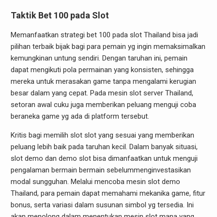
Taktik Bet 100 pada Slot
Memanfaatkan strategi bet 100 pada slot Thailand bisa jadi
pilihan terbaik bijak bagi para pemain yg ingin memaksimalkan
kemungkinan untung sendiri. Dengan taruhan ini, pemain
dapat mengikuti pola permainan yang konsisten, sehingga
mereka untuk merasakan game tanpa mengalami kerugian
besar dalam yang cepat. Pada mesin slot server Thailand,
setoran awal cuku juga memberikan peluang menguji coba
beraneka game yg ada di platform tersebut.
Kritis bagi memilih slot slot yang sesuai yang memberikan
peluang lebih baik pada taruhan kecil. Dalam banyak situasi,
slot demo dan demo slot bisa dimanfaatkan untuk menguji
pengalaman bermain bermain sebelummenginvestasikan
modal sungguhan. Melalui mencoba mesin slot demo
Thailand, para pemain dapat memahami mekanika game, fitur
bonus, serta variasi dalam susunan simbol yg tersedia. Ini
akan menolong dalam menentukan mesin slot mana yang