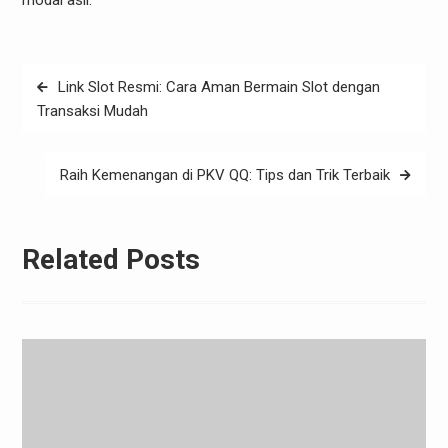
modal asli.
Post
Link Slot Resmi: Cara Aman Bermain Slot dengan
navigation
Transaksi Mudah
Raih Kemenangan di PKV QQ: Tips dan Trik Terbaik
Related Posts