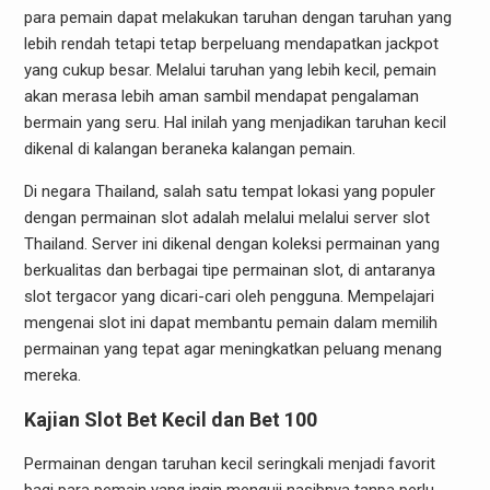
para pemain dapat melakukan taruhan dengan taruhan yang
lebih rendah tetapi tetap berpeluang mendapatkan jackpot
yang cukup besar. Melalui taruhan yang lebih kecil, pemain
akan merasa lebih aman sambil mendapat pengalaman
bermain yang seru. Hal inilah yang menjadikan taruhan kecil
dikenal di kalangan beraneka kalangan pemain.
Di negara Thailand, salah satu tempat lokasi yang populer
dengan permainan slot adalah melalui melalui server slot
Thailand. Server ini dikenal dengan koleksi permainan yang
berkualitas dan berbagai tipe permainan slot, di antaranya
slot tergacor yang dicari-cari oleh pengguna. Mempelajari
mengenai slot ini dapat membantu pemain dalam memilih
permainan yang tepat agar meningkatkan peluang menang
mereka.
Kajian Slot Bet Kecil dan Bet 100
Permainan dengan taruhan kecil seringkali menjadi favorit