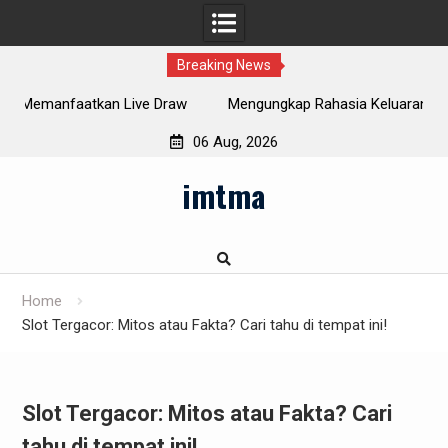
Breaking News
aw
Mengungkap Rahasia Keluaran Macau: Apa yang Perlu
Anda Ketahui
06 Aug, 2026
Skip
imtma
to
content
Home
Slot Tergacor: Mitos atau Fakta? Cari tahu di tempat ini!
Slot Tergacor: Mitos atau Fakta? Cari
tahu di tempat ini!