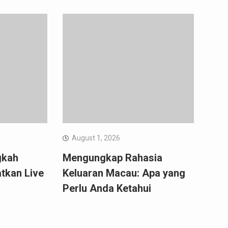
August 1, 2026
gkah
Mengungkap Rahasia
tkan Live
Keluaran Macau: Apa yang
Perlu Anda Ketahui