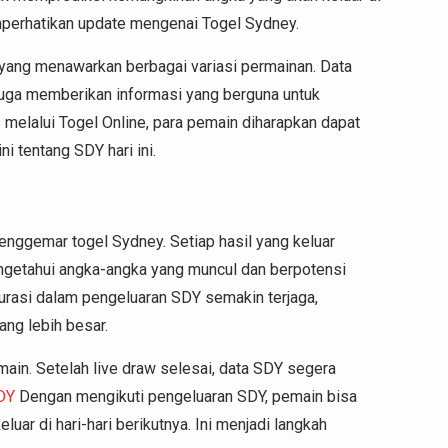
emperhatikan update mengenai Togel Sydney.
yang menawarkan berbagai variasi permainan. Data
uga memberikan informasi yang berguna untuk
elalui Togel Online, para pemain diharapkan dapat
i tentang SDY hari ini.
nggemar togel Sydney. Setiap hasil yang keluar
getahui angka-angka yang muncul dan berpotensi
urasi dalam pengeluaran SDY semakin terjaga,
ng lebih besar.
main. Setelah live draw selesai, data SDY segera
DY
Dengan mengikuti pengeluaran SDY, pemain bisa
ar di hari-hari berikutnya. Ini menjadi langkah