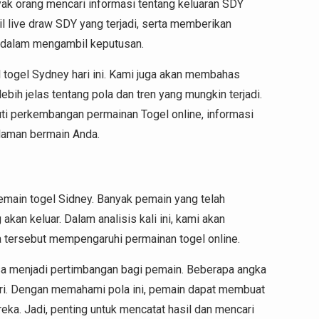
nyak orang mencari informasi tentang keluaran SDY
il live draw SDY yang terjadi, serta memberikan
 dalam mengambil keputusan.
il togel Sydney hari ini. Kami juga akan membahas
h jelas tentang pola dan tren yang mungkin terjadi.
uti perkembangan permainan Togel online, informasi
laman bermain Anda.
pemain togel Sidney. Banyak pemain yang telah
an keluar. Dalam analisis kali ini, kami akan
 tersebut mempengaruhi permainan togel online.
sa menjadi pertimbangan bagi pemain. Beberapa angka
eri. Dengan memahami pola ini, pemain dapat membuat
eka. Jadi, penting untuk mencatat hasil dan mencari