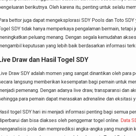
pengeluaran berikutnya. Oleh karena itu, penting untuk selalu m
Para bettor juga dapat mengeksplorasi SDY Pools dan Toto SDY 
Togel SDY tidak hanya memperkaya pengalaman bermain, tetapi j
meningkatkan peluang menang. Dengan segala kemudahan akses m
mengambil keputusan yang lebih baik berdasarkan informasi terkin
Live Draw dan Hasil Togel SDY
Live Draw SDY adalah momen yang sangat dinantikan oleh para pe
secara langsung memberikan kesempatan bagi pemain untuk men
menjadi pemenang. Dengan adanya live draw, transparansi dan ak
sehingga para pemain dapat merasakan adrenaline dan eksitasi ya
Hasil togel SDY hari ini menjadi informasi penting bagi semua pe
diperbarui dan bisa diakses oleh penggemar togel online.
Data S
menganalisis pola dan memprediksi angka-angka yang mungkin kelu