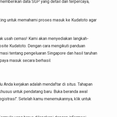
memberikan data SGP yang detail dan terpercaya,
ting untuk memahami proses masuk ke Kudatoto agar
 tidak usah cemas! Kami akan menyediakan langkah-
ite Kudatoto. Dengan cara mengikuti panduan
masi tentang pengeluaran Singapore dan hasil taruhan
supaya masuk secara berhasil.
u Anda kerjakan adalah mendaftar di situs. Tahapan
 khusus untuk pendatang baru. Buka beranda awal
Registrasi". Setelah kamu menemukannya, klik untuk