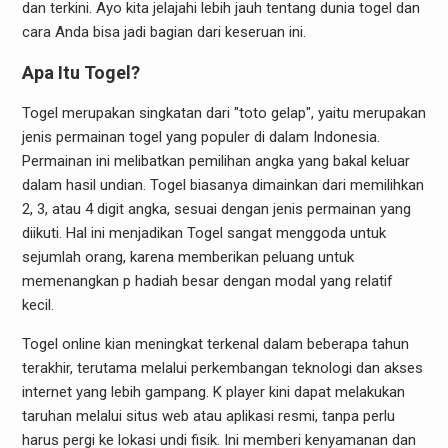
dan terkini. Ayo kita jelajahi lebih jauh tentang dunia togel dan
cara Anda bisa jadi bagian dari keseruan ini.
Apa Itu Togel?
Togel merupakan singkatan dari "toto gelap", yaitu merupakan
jenis permainan togel yang populer di dalam Indonesia.
Permainan ini melibatkan pemilihan angka yang bakal keluar
dalam hasil undian. Togel biasanya dimainkan dari memilihkan
2, 3, atau 4 digit angka, sesuai dengan jenis permainan yang
diikuti. Hal ini menjadikan Togel sangat menggoda untuk
sejumlah orang, karena memberikan peluang untuk
memenangkan p hadiah besar dengan modal yang relatif
kecil.
Togel online kian meningkat terkenal dalam beberapa tahun
terakhir, terutama melalui perkembangan teknologi dan akses
internet yang lebih gampang. K player kini dapat melakukan
taruhan melalui situs web atau aplikasi resmi, tanpa perlu
harus pergi ke lokasi undi fisik. Ini memberi kenyamanan dan