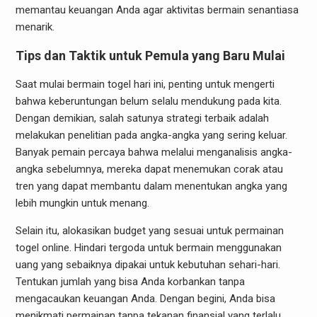
memantau keuangan Anda agar aktivitas bermain senantiasa
menarik.
Tips dan Taktik untuk Pemula yang Baru Mulai
Saat mulai bermain togel hari ini, penting untuk mengerti
bahwa keberuntungan belum selalu mendukung pada kita.
Dengan demikian, salah satunya strategi terbaik adalah
melakukan penelitian pada angka-angka yang sering keluar.
Banyak pemain percaya bahwa melalui menganalisis angka-
angka sebelumnya, mereka dapat menemukan corak atau
tren yang dapat membantu dalam menentukan angka yang
lebih mungkin untuk menang.
Selain itu, alokasikan budget yang sesuai untuk permainan
togel online. Hindari tergoda untuk bermain menggunakan
uang yang sebaiknya dipakai untuk kebutuhan sehari-hari.
Tentukan jumlah yang bisa Anda korbankan tanpa
mengacaukan keuangan Anda. Dengan begini, Anda bisa
menikmati permainan tanpa tekanan finansial yang terlalu.