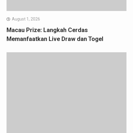
August 1, 2026
Macau Prize: Langkah Cerdas
Memanfaatkan Live Draw dan Togel