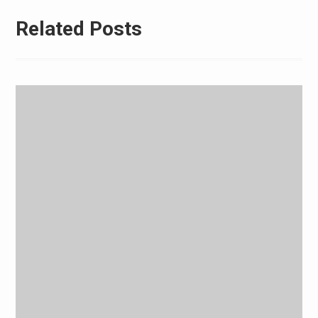
Related Posts