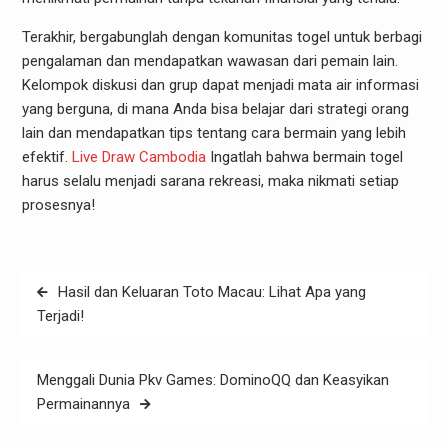
Terakhir, bergabunglah dengan komunitas togel untuk berbagi
pengalaman dan mendapatkan wawasan dari pemain lain.
Kelompok diskusi dan grup dapat menjadi mata air informasi
yang berguna, di mana Anda bisa belajar dari strategi orang
lain dan mendapatkan tips tentang cara bermain yang lebih
efektif.
Live Draw Cambodia
Ingatlah bahwa bermain togel
harus selalu menjadi sarana rekreasi, maka nikmati setiap
prosesnya!
Post
Hasil dan Keluaran Toto Macau: Lihat Apa yang
navigation
Terjadi!
Menggali Dunia Pkv Games: DominoQQ dan Keasyikan
Permainannya