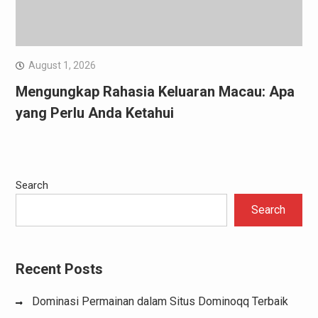
August 1, 2026
Mengungkap Rahasia Keluaran Macau: Apa
yang Perlu Anda Ketahui
Search
Search
Recent Posts
Dominasi Permainan dalam Situs Dominoqq Terbaik