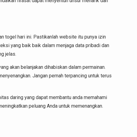
alkan firasat dapat menyentuh unsur menarik dan
togel hari ini. Pastikanlah website itu punya izin
teksi yang baik baik dalam menjaga data pribadi dan
g jelas.
 yang akan belanjakan dihabiskan dalam permainan.
 menyenangkan. Jangan pernah terpancing untuk terus
unitas daring yang dapat membantu anda memahami
ta meningkatkan peluang Anda untuk memenangkan.