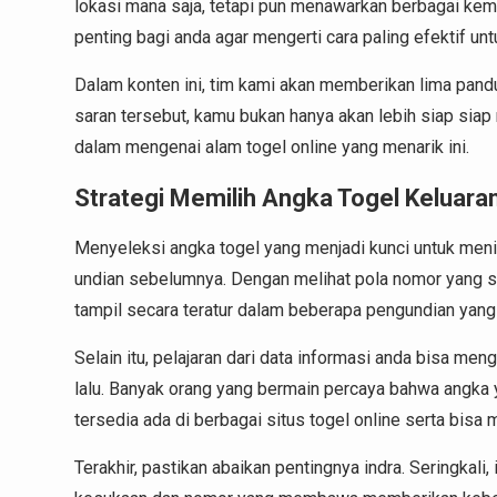
lokasi mana saja, tetapi pun menawarkan berbagai kem
penting bagi anda agar mengerti cara paling efektif u
Dalam konten ini, tim kami akan memberikan lima pand
saran tersebut, kamu bukan hanya akan lebih siap siap 
dalam mengenai alam togel online yang menarik ini.
Strategi Memilih Angka Togel Keluara
Menyeleksi angka togel yang menjadi kunci untuk meni
undian sebelumnya. Dengan melihat pola nomor yang ser
tampil secara teratur dalam beberapa pengundian yang 
Selain itu, pelajaran dari data informasi anda bisa m
lalu. Banyak orang yang bermain percaya bahwa angka
tersedia ada di berbagai situs togel online serta bisa
Terakhir, pastikan abaikan pentingnya indra. Seringkal