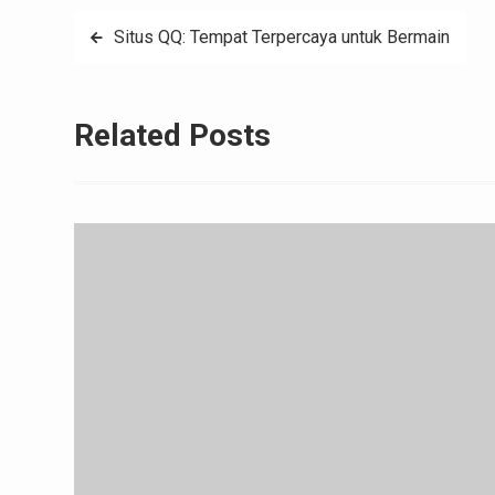
Post
Situs QQ: Tempat Terpercaya untuk Bermain
navigation
Related Posts