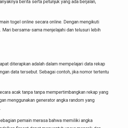
yaknya berita serta petunjuk yang ada berjalan,
ain togel online secara online. Dengan mengikuti
n. Mari bersama-sama menjelajahi dan telusuri lebih
dapat diterapkan adalah dalam mempelajari data rekap
gan data tersebut. Sebagai contoh, jika nomor tertentu
ka secara acak tanpa tanpa mempertimbangkan rekap yang
engan menggunakan generator angka random yang
.
el. Sebagian pemain merasa bahwa memiliki angka