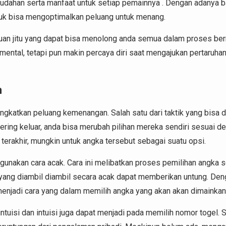
udahan serta manfaat untuk setiap pemainnya . Dengan adanya ban
ntuk bisa mengoptimalkan peluang untuk menang.
uan jitu yang dapat bisa menolong anda semua dalam proses berm
mental, tetapi pun makin percaya diri saat mengajukan pertaruha
n
ngkatkan peluang kemenangan. Salah satu dari taktik yang bisa 
ing keluar, anda bisa merubah pilihan mereka sendiri sesuai den
terakhir, mungkin untuk angka tersebut sebagai suatu opsi.
enggunakan cara acak. Cara ini melibatkan proses pemilihan ang
 yang diambil diambil secara acak dapat memberikan untung. D
 menjadi cara yang dalam memilih angka yang akan akan dimainkan
i, intuisi dan intuisi juga dapat menjadi pada memilih nomor tog