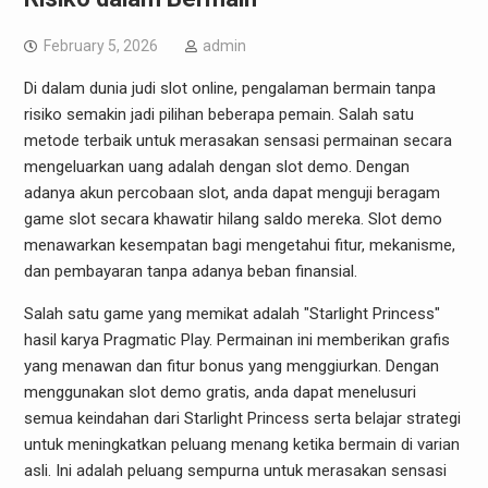
February 5, 2026
admin
Di dalam dunia judi slot online, pengalaman bermain tanpa
risiko semakin jadi pilihan beberapa pemain. Salah satu
metode terbaik untuk merasakan sensasi permainan secara
mengeluarkan uang adalah dengan slot demo. Dengan
adanya akun percobaan slot, anda dapat menguji beragam
game slot secara khawatir hilang saldo mereka. Slot demo
menawarkan kesempatan bagi mengetahui fitur, mekanisme,
dan pembayaran tanpa adanya beban finansial.
Salah satu game yang memikat adalah "Starlight Princess"
hasil karya Pragmatic Play. Permainan ini memberikan grafis
yang menawan dan fitur bonus yang menggiurkan. Dengan
menggunakan slot demo gratis, anda dapat menelusuri
semua keindahan dari Starlight Princess serta belajar strategi
untuk meningkatkan peluang menang ketika bermain di varian
asli. Ini adalah peluang sempurna untuk merasakan sensasi