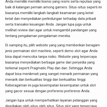
Anda memiliki memiliki lisensi yang resmi serta reputasi yang
baik di kalangan pemain among gamers. Situs-situs seperti ini
biasanya memiliki langkah-langkah keamanan yang ketat
ketat dan menyediakan perlindungan terhadap data pribadi
serta transaksi keuangan Anda. Jangan lupa juga untuk
melihat review dari agar untuk mengambil pandangan yang
tentang pengalaman pengalaman mereka.
Di samping itu, pilih website yang yang memberikan beragam
jenis permainan slot machine, seperti demo slot agar Anda
bisa dapat mencoba tanpa risiko. Website yang terpercaya
biasanya menyediakan berbagai game dari penyedia yang
terkenal seperti Pragmatic Play dan dan. Sehingga Anda
dapat bisa menikmati yang sangat menarik permainan yang
menarik dan berkualitas tinggi dan berkualitas tinggi.
Keberagaman ini juga kesempatan kesempatan untuk slot
yang gacor sesuai dengan preferensi preferensi Anda.
Jangan lupa untuk memperhatikan layanan pelanggan yang
disediakan oleh situs oleh situs. Situs slot yang terpercaya