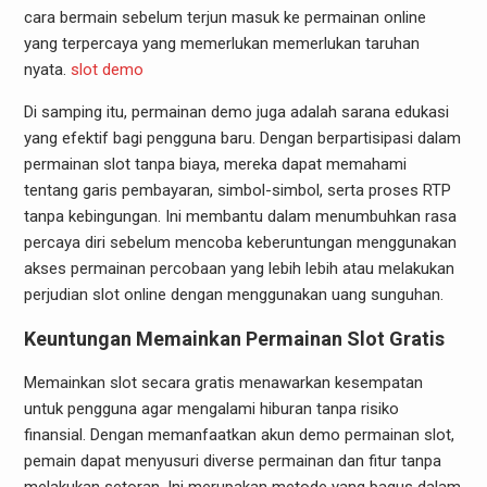
cara bermain sebelum terjun masuk ke permainan online
yang terpercaya yang memerlukan memerlukan taruhan
nyata.
slot demo
Di samping itu, permainan demo juga adalah sarana edukasi
yang efektif bagi pengguna baru. Dengan berpartisipasi dalam
permainan slot tanpa biaya, mereka dapat memahami
tentang garis pembayaran, simbol-simbol, serta proses RTP
tanpa kebingungan. Ini membantu dalam menumbuhkan rasa
percaya diri sebelum mencoba keberuntungan menggunakan
akses permainan percobaan yang lebih lebih atau melakukan
perjudian slot online dengan menggunakan uang sunguhan.
Keuntungan Memainkan Permainan Slot Gratis
Memainkan slot secara gratis menawarkan kesempatan
untuk pengguna agar mengalami hiburan tanpa risiko
finansial. Dengan memanfaatkan akun demo permainan slot,
pemain dapat menyusuri diverse permainan dan fitur tanpa