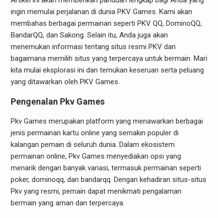
Artikel ini akan memberikan panduan lengkap bagi Anda yang
ingin memulai perjalanan di dunia PKV Games. Kami akan
membahas berbagai permainan seperti PKV QQ, DominoQQ,
BandarQQ, dan Sakong. Selain itu, Anda juga akan
menemukan informasi tentang situs resmi PKV dan
bagaimana memilih situs yang terpercaya untuk bermain. Mari
kita mulai eksplorasi ini dan temukan keseruan serta peluang
yang ditawarkan oleh PKV Games.
Pengenalan Pkv Games
Pkv Games merupakan platform yang menawarkan berbagai
jenis permainan kartu online yang semakin populer di
kalangan pemain di seluruh dunia. Dalam ekosistem
permainan online, Pkv Games menyediakan opsi yang
menarik dengan banyak variasi, termasuk permainan seperti
poker, dominoqq, dan bandarqq. Dengan kehadiran situs-situs
Pkv yang resmi, pemain dapat menikmati pengalaman
bermain yang aman dan terpercaya.