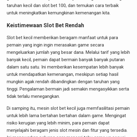
taruhan kecil dan slot bet 100, dan temukan cara terbaik
untuk meningkatkan kemungkinan kemenangan kita.
Keistimewaan Slot Bet Rendah
Slot bet kecil memberikan beragam manfaat untuk para
pemain yang ingin ingin merasakan game secara
mengeluarkan jumlah yang besar dana. Melalui tarif yang lebih
banyak kecil, pemain dapat bermain banyak banyak putaran
dalam satu satu. Ini memberikan kesempatan lebih banyak
untuk mendapatkan kemenangan, meskipun setiap hasil
mungkin agak rendah dibandingkan dengan taruhan yang
tinggi. Pengalaman bermain jadi semakin mengasyikkan serta
tidak terlalu menegangkan.
Di samping itu, mesin slot bet kecil juga memfasilitasi pemain
untuk lebih lama bertahan bertahan dalam game. Mengingat
risiko kerugian yang lebih minim, para pemain dapat
menjelajahi beragam jenis slot mesin dan fitur yang tersedia.