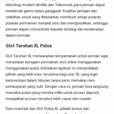
teknologi modern dimiliki dari Telkomsel, para pemain dapat
menikmati game tanpa gangguan. Kualitas jaringan dan
stabilitas sinyal yang ditawarkan membuat setiap putaran
putaran permainan menjadi seru dan mengasyikkan, sehingga
pemain dapat concentrate kepada strategi dan kenikmatan
dalam bermain.
Slot Taruhan XL Pulsa
Slot Taruhan XL menawarkan kenyamanan untuk pemain agar
merasakan beragam permainan slot online menggunakan
menggunakan pulsa. Kehadiran layanan ini menyediakan
pilihan yang lebih luas, terutama bagi user XL yang ingin
berinvestasi dalam hiburan tanpa perlu memakai cara
pembayaran yang sulit. Dengan cara ini, pemain bisa langsung
memakai pulsa yang mereka miliki untuk proses deposit,
menjadikan proses tersebut lebih cepat dan mudah.
Satu manfaat dari Slot Pulsa XL adalah bonus dan