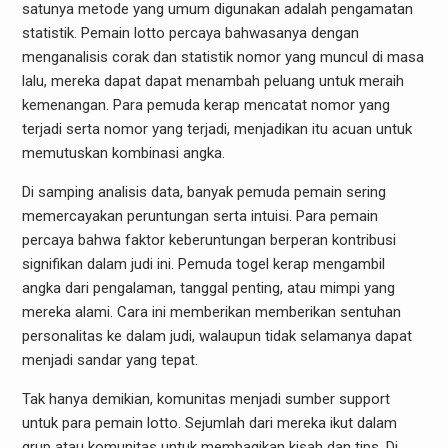
satunya metode yang umum digunakan adalah pengamatan
statistik. Pemain lotto percaya bahwasanya dengan
menganalisis corak dan statistik nomor yang muncul di masa
lalu, mereka dapat dapat menambah peluang untuk meraih
kemenangan. Para pemuda kerap mencatat nomor yang
terjadi serta nomor yang terjadi, menjadikan itu acuan untuk
memutuskan kombinasi angka.
Di samping analisis data, banyak pemuda pemain sering
memercayakan peruntungan serta intuisi. Para pemain
percaya bahwa faktor keberuntungan berperan kontribusi
signifikan dalam judi ini. Pemuda togel kerap mengambil
angka dari pengalaman, tanggal penting, atau mimpi yang
mereka alami. Cara ini memberikan memberikan sentuhan
personalitas ke dalam judi, walaupun tidak selamanya dapat
menjadi sandar yang tepat.
Tak hanya demikian, komunitas menjadi sumber support
untuk para pemain lotto. Sejumlah dari mereka ikut dalam
grup atau komunitas untuk membagikan kisah dan tips. Di