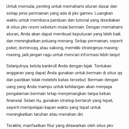
Untuk memulai, penting untuk memahami aturan dasar dari
setiap jenis permainan yang ada di pkv games. Luangkan
waktu untuk membaca panduan dan tutorial yang disediakan
di situs pkv resmi sebelum mulai bermain. Dengan memahami
aturan, Anda akan dapat membuat keputusan yang lebih baik
dan meningkatkan peluang menang. Setiap permainan, seperti
poker, dominoqq, atau sakong, memiliki strateginya masing-
masing, jadi jangan ragu untuk mencari informasi lebih lanjut.
Selanjutnya, kelola bankroll Anda dengan bijak. Tentukan
anggaran yang dapat Anda gunakan untuk bermain di situs qq
dan pastikan tidak melebihi batas tersebut. Bermain dengan
uang yang Anda mampu untuk kehilangan akan menjaga
pengalaman bermain tetap menyenangkan tanpa beban
finansial. Selain itu, gunakan strategi bertaruh yang tepat,
seperti mempelajari kapan waktu yang tepat untuk
meningkatkan taruhan atau menahan diri.
Terakhir, manfaatkan fitur yang ditawarkan oleh situs pkv