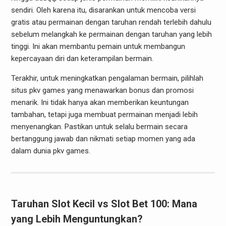
sendiri. Oleh karena itu, disarankan untuk mencoba versi
gratis atau permainan dengan taruhan rendah terlebih dahulu
sebelum melangkah ke permainan dengan taruhan yang lebih
tinggi. Ini akan membantu pemain untuk membangun
kepercayaan diri dan keterampilan bermain.
Terakhir, untuk meningkatkan pengalaman bermain, pilihlah
situs pkv games yang menawarkan bonus dan promosi
menarik. Ini tidak hanya akan memberikan keuntungan
tambahan, tetapi juga membuat permainan menjadi lebih
menyenangkan. Pastikan untuk selalu bermain secara
bertanggung jawab dan nikmati setiap momen yang ada
dalam dunia pkv games.
Taruhan Slot Kecil vs Slot Bet 100: Mana
yang Lebih Menguntungkan?