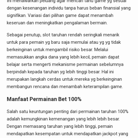
Ini menawarkan peluang agar mencari tahu game yg sesuai
dengan kesenangan individu tanpa harus beban finansial yang
signifikan. Variasi dari pilihan game dapat menambah
keseruan dan meningkatkan pengalaman bermain.
Sebagai penutup, slot taruhan rendah seringkali menarik
untuk para pemain yg baru saja memulai atau yg yg tidak
berkeinginan untuk mengambil risiko besar. Melalui
memasukkan angka dana yang lebih kecil, pemain dapat
belajar serta mengerti mekanisme permainan sebelumnya
berpindah kepada taruhan yg lebih tinggi besar. Hal ini
merupakan langkah cerdas untuk mereka yg berkeinginan
membangun rencana dan menambah keterampilan game.
Manfaat Permainan Bet 100%
Salah satu keuntungan penting dari permainan taruhan 100%
adalah kemungkinan kemenangan yang lebih lebih besar.
Dengan memasang taruhan yang lebih tinggi, pemain
mendapatkan kesempatan untuk mendapatkan jackpot yang