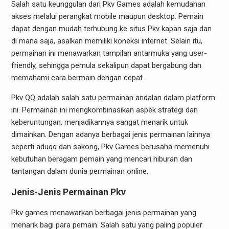
Salah satu keunggulan dari Pkv Games adalah kemudahan
akses melalui perangkat mobile maupun desktop. Pemain
dapat dengan mudah terhubung ke situs Pkv kapan saja dan
di mana saja, asalkan memiliki koneksi internet. Selain itu,
permainan ini menawarkan tampilan antarmuka yang user-
friendly, sehingga pemula sekalipun dapat bergabung dan
memahami cara bermain dengan cepat.
Pkv QQ adalah salah satu permainan andalan dalam platform
ini. Permainan ini mengkombinasikan aspek strategi dan
keberuntungan, menjadikannya sangat menarik untuk
dimainkan. Dengan adanya berbagai jenis permainan lainnya
seperti aduqq dan sakong, Pkv Games berusaha memenuhi
kebutuhan beragam pemain yang mencari hiburan dan
tantangan dalam dunia permainan online.
Jenis-Jenis Permainan Pkv
Pkv games menawarkan berbagai jenis permainan yang
menarik bagi para pemain. Salah satu yang paling populer