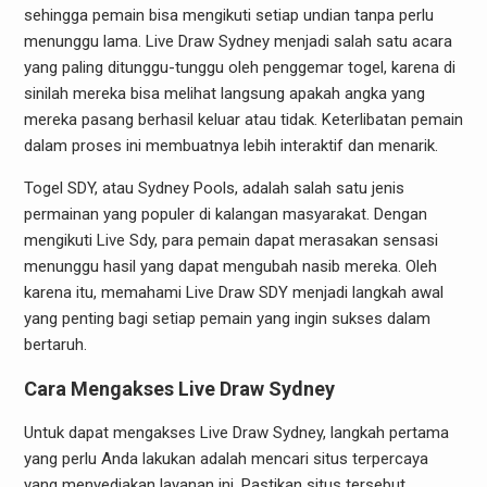
sehingga pemain bisa mengikuti setiap undian tanpa perlu
menunggu lama. Live Draw Sydney menjadi salah satu acara
yang paling ditunggu-tunggu oleh penggemar togel, karena di
sinilah mereka bisa melihat langsung apakah angka yang
mereka pasang berhasil keluar atau tidak. Keterlibatan pemain
dalam proses ini membuatnya lebih interaktif dan menarik.
Togel SDY, atau Sydney Pools, adalah salah satu jenis
permainan yang populer di kalangan masyarakat. Dengan
mengikuti Live Sdy, para pemain dapat merasakan sensasi
menunggu hasil yang dapat mengubah nasib mereka. Oleh
karena itu, memahami Live Draw SDY menjadi langkah awal
yang penting bagi setiap pemain yang ingin sukses dalam
bertaruh.
Cara Mengakses Live Draw Sydney
Untuk dapat mengakses Live Draw Sydney, langkah pertama
yang perlu Anda lakukan adalah mencari situs terpercaya
yang menyediakan layanan ini. Pastikan situs tersebut