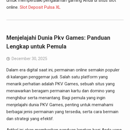
untuk memperbaiki pengalaman gaming Anda di situs slot
online.
Slot Deposit Pulsa XL
Menjelajahi Dunia Pkv Games: Panduan
Lengkap untuk Pemula
December 30, 2025
Dalam era digital saat ini, permainan online semakin populer
di kalangan penggemar judi. Salah satu platform yang
menarik perhatian adalah PKV Games, sebuah situs yang
menawarkan beragam permainan kartu dan domino yang
menghibur serta menantang. Bagi pemula yang ingin
menjelajahi dunia PKV Games, penting untuk memahami
berbagai jenis permainan yang tersedia, serta cara bermain
dan strategi yang efektif.