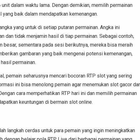
 unit dalam waktu lama. Dengan demikian, memilih permainan
awal yang baik dalam mendapatkan kemenangan.
ngka yang untuk di setiap putaran permainan. Angka ini
ran dan tidak menjamin hasil di tiap permainan. Sebagai contoh,
n besar, sementara pada sesi berikutnya, mereka bisa meraih
mberikan gambaran yang baik mengenai potensi kemenangan,
 hasil permainan.
l, pemain seharusnya mencari bocoran RTP slot yang sering
formasi ini bisa menolong pemain agar menemukan slot gacor dar
Dengan cara memperhatikan RTP hari ini dan memilih permainan
atkan keuntungan di bermain slot online.
ah langkah cerdas untuk para pemain yang ingin meningkatkan
ah dengan belajar pola RTP Live dari berbagai permainan yang