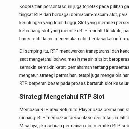
Keberartian persentase ini juga terletak pada pilihan
tingkat RTP dari berbagai bermacam-macam slot, par
keuntungan yang lebih tinggi. Slot yang memiliki pers
ketimbang slot yang memiliki RTP rendah. Untuk itu, p
harus teliti dalam menentukan slot berdasarkan infor
Di samping itu, RTP menawarkan transparansi dan kead
saat mengetahui bahwa mesin mesin sitslot beroperasi 
semakin semakin ketat, pemahaman tentang persentase
mengatur strategi permainan, tetapi juga mengelola har
RTP berperan besar pada proses bertaruh slot keselur
Strategi Mengetahui RTP Slot
Membaca RTP atau Return to Player pada permainan 
menang. RTP merupakan persentase dari total jumlah t
Misalnya, jika sebuah permainan slot memiliki RTP sebes