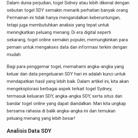
Dalam dunia perjudian, togel Sidney atau lebih dikenal dengan
sebutan togel SDY semakin menarik perhatian banyak orang.
Permainan ini tidak hanya mengandalkan keberuntungan,
tetapi juga membutuhkan analisis yang tepat untuk
meningkatkan peluang menang. Di era digital seperti
sekarang, togel online semakin populer, memungkinkan para
pemain untuk mengakses data dan informasi terkini dengan
mudah.
Bagi para penggemar togel, memahami angka-angka yang
keluar dan data pengeluaran SDY hari ini adalah kunci untuk
mendapatkan hasil yang lebih baik. Dalam artikel ini, kita akan
mengeksplorasi berbagai aspek terkait togel Sydney,
termasuk keluaran SDY, angka-angka SDY, serta situs dan
bandar togel online yang dapat diandalkan. Mari kita ungkap
bersama rahasia di balik angka-angka ini dan temukan
peluang menang yang lebih besar!
Analisis Data SDY