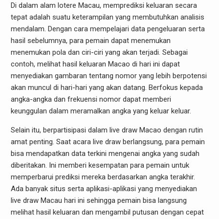
Di dalam alam lotere Macau, memprediksi keluaran secara
tepat adalah suatu keterampilan yang membutuhkan analisis
mendalam. Dengan cara mempelajari data pengeluaran serta
hasil sebelumnya, para pemain dapat menemukan
menemukan pola dan ciri-ciri yang akan terjadi. Sebagai
contoh, melihat hasil keluaran Macao di hari ini dapat
menyediakan gambaran tentang nomor yang lebih berpotensi
akan muncul di hari-hari yang akan datang. Berfokus kepada
angka-angka dan frekuensi nomor dapat memberi
keunggulan dalam meramalkan angka yang keluar keluar.
Selain itu, berpartisipasi dalam live draw Macao dengan rutin
amat penting. Saat acara live draw berlangsung, para pemain
bisa mendapatkan data terkini mengenai angka yang sudah
diberitakan. Ini memberi kesempatan para pemain untuk
memperbarui prediksi mereka berdasarkan angka terakhir.
Ada banyak situs serta aplikasi-aplikasi yang menyediakan
live draw Macau hari ini sehingga pemain bisa langsung
melihat hasil keluaran dan mengambil putusan dengan cepat