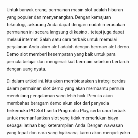
Untuk banyak orang, permainan mesin slot adalah hiburan
yang populer dan menyenangkan. Dengan kemajuan
teknologi, sekarang Anda dapat dengan mudah merasakan
permainan ini secara langsung di kasino , tetapi juga dapat
melalui internet. Salah satu cara terbaik untuk memulai
perjalanan Anda alam slot adalah dengan bermain slot demo.
Demo slot memberi kesempatan yang baik untuk para
pemula belajar dan mengenali kiat bermain sebelum bertaruh
dengan uang nyata.
Di dalam artikel ini, kita akan membicarakan strategi cerdas
dalam permainan slot demo yang akan membantu pemula
mendulang pengalaman yang lebih baik. Penulis akan
membahas beragam demo akun slot dari penyedia
terkemuka PG Soft serta Pragmatic Play, serta cara terbaik
untuk memanfaatkan slot yang tidak memerlukan biaya
sebagai latihan bagi keterampilan Anda. Dengan wawasan
yang tepat dan cara yang bijaksana, kamu akan menjadi yakin