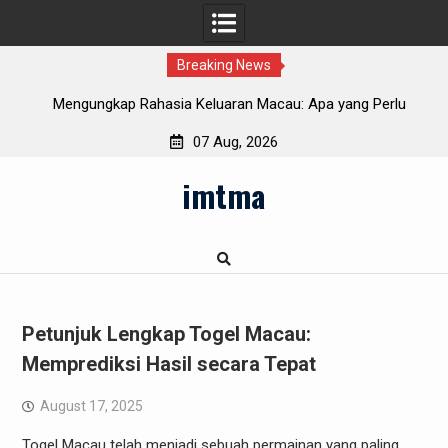
Breaking News
eluaran Macau: Apa yang Perlu
Rubah 4D: Evolusi dala
da Ketahui
07 Aug, 2026
Skip
imtma
to
content
Petunjuk Lengkap Togel Macau:
Memprediksi Hasil secara Tepat
August 17, 2025
Togel Macau telah menjadi sebuah permainan yang paling