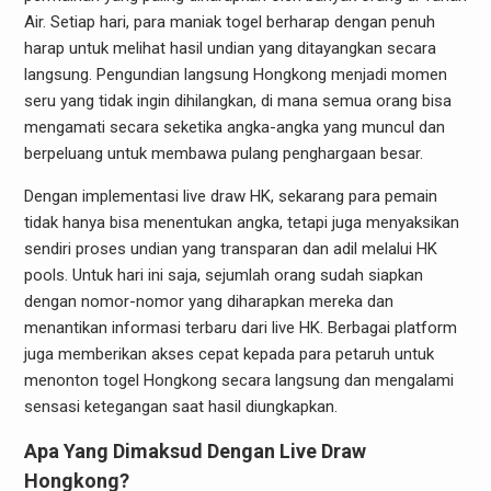
Air. Setiap hari, para maniak togel berharap dengan penuh
harap untuk melihat hasil undian yang ditayangkan secara
langsung. Pengundian langsung Hongkong menjadi momen
seru yang tidak ingin dihilangkan, di mana semua orang bisa
mengamati secara seketika angka-angka yang muncul dan
berpeluang untuk membawa pulang penghargaan besar.
Dengan implementasi live draw HK, sekarang para pemain
tidak hanya bisa menentukan angka, tetapi juga menyaksikan
sendiri proses undian yang transparan dan adil melalui HK
pools. Untuk hari ini saja, sejumlah orang sudah siapkan
dengan nomor-nomor yang diharapkan mereka dan
menantikan informasi terbaru dari live HK. Berbagai platform
juga memberikan akses cepat kepada para petaruh untuk
menonton togel Hongkong secara langsung dan mengalami
sensasi ketegangan saat hasil diungkapkan.
Apa Yang Dimaksud Dengan Live Draw
Hongkong?