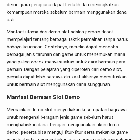
demo, para pengguna dapat berlatih dan meningkatkan
kemampuan mereka sebelum bermain menggunakan dana
asli.
Manfaat utama dari demo slot adalah pemain dapat
mempelajari tentang berbagai taktik permainan tanpa harus
bahaya keuangan. Contohnya, mereka dapat mencoba
berbagai jenis taruhan dan game untuk menemukan mana
yang paling cocok menyesuaikan untuk cara bermain para
pemain. Dengan pelajaran yang diperoleh dari demo slot,
pemula dapat lebih percaya diri saat akhirnya memutuskan
untuk bermain slot menggunakan dana sungguhan.
Manfaat Bermain Slot Demo
Memainkan demo slot menyediakan kesempatan bagi awal
untuk mengenal beragam jenis game sebelum harus
menghabiskan dana. Dengan menggunakan akun demo
demo, peserta bisa menguji fitur-fitur serta mekanika game
yang berbeda, memungkinkan para pemain untuk memahami