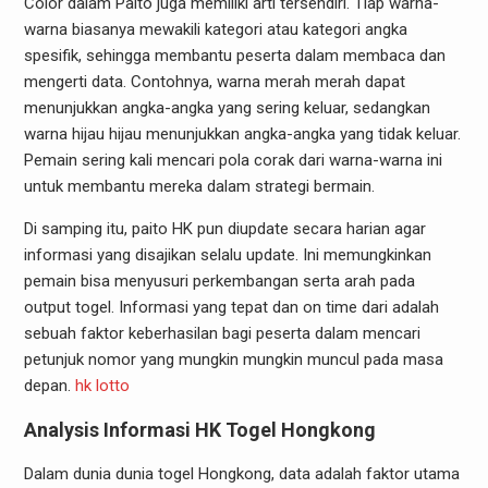
Color dalam Paito juga memiliki arti tersendiri. Tiap warna-
warna biasanya mewakili kategori atau kategori angka
spesifik, sehingga membantu peserta dalam membaca dan
mengerti data. Contohnya, warna merah merah dapat
menunjukkan angka-angka yang sering keluar, sedangkan
warna hijau hijau menunjukkan angka-angka yang tidak keluar.
Pemain sering kali mencari pola corak dari warna-warna ini
untuk membantu mereka dalam strategi bermain.
Di samping itu, paito HK pun diupdate secara harian agar
informasi yang disajikan selalu update. Ini memungkinkan
pemain bisa menyusuri perkembangan serta arah pada
output togel. Informasi yang tepat dan on time dari adalah
sebuah faktor keberhasilan bagi peserta dalam mencari
petunjuk nomor yang mungkin mungkin muncul pada masa
depan.
hk lotto
Analysis Informasi HK Togel Hongkong
Dalam dunia dunia togel Hongkong, data adalah faktor utama