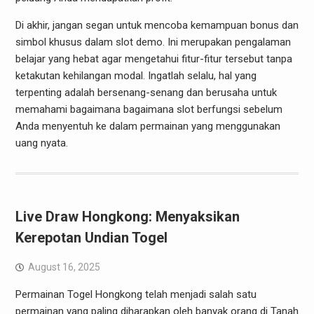
Di akhir, jangan segan untuk mencoba kemampuan bonus dan
simbol khusus dalam slot demo. Ini merupakan pengalaman
belajar yang hebat agar mengetahui fitur-fitur tersebut tanpa
ketakutan kehilangan modal. Ingatlah selalu, hal yang
terpenting adalah bersenang-senang dan berusaha untuk
memahami bagaimana bagaimana slot berfungsi sebelum
Anda menyentuh ke dalam permainan yang menggunakan
uang nyata.
Live Draw Hongkong: Menyaksikan
Kerepotan Undian Togel
August 16, 2025
Permainan Togel Hongkong telah menjadi salah satu
permainan yang paling diharapkan oleh banyak orang di Tanah