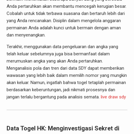
Anda pertaruhkan akan membantu mencegah kerugian besar.
Cobalah untuk tidak terbawa suasana dan bertaruh lebih dari
yang Anda rencanakan. Disiplin dalam mengelola anggaran
permainan Anda adalah kunci untuk bermain dengan aman
dan menyenangkan.
Terakhir, menggunakan data pengeluaran dan angka yang
telah keluar sebelumnya juga bisa bermanfaat dalam
merumuskan angka yang akan Anda pertaruhkan.
Menganalisis pola dan tren dari data SDY dapat memberikan
wawasan yang lebih baik dalam memilih nomor yang mungkin
akan keluar. Namun, ingatlah bahwa togel tetaplah permainan
berdasarkan keberuntungan, jadi nikmati prosesnya dan
jangan terlalu bergantung pada analisis semata.
live draw sdy
Data Togel HK: Menginvestigasi Sekret di