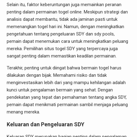
Selain itu, faktor keberuntungan juga memainkan peranan
penting dalam permainan togel online. Meskipun strategi dan
analisis dapat membantu, tidak ada jaminan pasti untuk
memenangkan togel hari ini. Namun, dengan meningkatkan
pengetahuan tentang pengeluaran SDY dan sdy pools,
pemain dapat menemukan cara untuk meningkatkan peluang
mereka. Pemilihan situs togel SDY yang terpercaya juga
sangat penting dalam memastikan keadilan permainan.
Terakhir, penting untuk diingat bahwa bermain togel harus
dilakukan dengan bijak. Memahami risiko dan tidak
menginvestasikan lebih dari yang mampu kehilangan adalah
kunci untuk pengalaman bermain yang sehat. Dengan
pendekatan yang tepat dan pemahaman tentang angka SDY,
pemain dapat menikmati permainan sambil menjaga peluang
menang mereka.
Keluaran dan Pengeluaran SDY
Keluaran SDY merupakan bagian penting dalam pengalaman