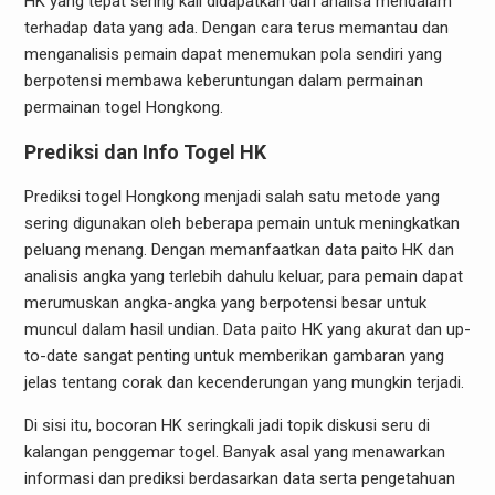
HK yang tepat sering kali didapatkan dari analisa mendalam
terhadap data yang ada. Dengan cara terus memantau dan
menganalisis pemain dapat menemukan pola sendiri yang
berpotensi membawa keberuntungan dalam permainan
permainan togel Hongkong.
Prediksi dan Info Togel HK
Prediksi togel Hongkong menjadi salah satu metode yang
sering digunakan oleh beberapa pemain untuk meningkatkan
peluang menang. Dengan memanfaatkan data paito HK dan
analisis angka yang terlebih dahulu keluar, para pemain dapat
merumuskan angka-angka yang berpotensi besar untuk
muncul dalam hasil undian. Data paito HK yang akurat dan up-
to-date sangat penting untuk memberikan gambaran yang
jelas tentang corak dan kecenderungan yang mungkin terjadi.
Di sisi itu, bocoran HK seringkali jadi topik diskusi seru di
kalangan penggemar togel. Banyak asal yang menawarkan
informasi dan prediksi berdasarkan data serta pengetahuan