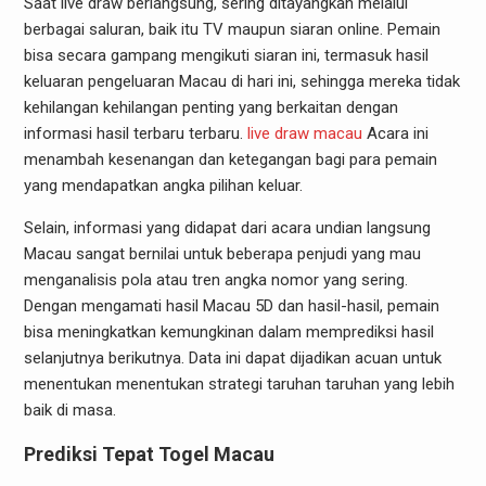
Saat live draw berlangsung, sering ditayangkan melalui
berbagai saluran, baik itu TV maupun siaran online. Pemain
bisa secara gampang mengikuti siaran ini, termasuk hasil
keluaran pengeluaran Macau di hari ini, sehingga mereka tidak
kehilangan kehilangan penting yang berkaitan dengan
informasi hasil terbaru terbaru.
live draw macau
Acara ini
menambah kesenangan dan ketegangan bagi para pemain
yang mendapatkan angka pilihan keluar.
Selain, informasi yang didapat dari acara undian langsung
Macau sangat bernilai untuk beberapa penjudi yang mau
menganalisis pola atau tren angka nomor yang sering.
Dengan mengamati hasil Macau 5D dan hasil-hasil, pemain
bisa meningkatkan kemungkinan dalam memprediksi hasil
selanjutnya berikutnya. Data ini dapat dijadikan acuan untuk
menentukan menentukan strategi taruhan taruhan yang lebih
baik di masa.
Prediksi Tepat Togel Macau