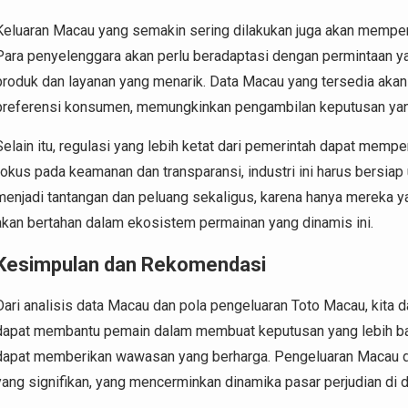
Keluaran Macau yang semakin sering dilakukan juga akan mempeng
Para penyelenggara akan perlu beradaptasi dengan permintaan y
produk dan layanan yang menarik. Data Macau yang tersedia aka
preferensi konsumen, memungkinkan pengambilan keputusan yang
Selain itu, regulasi yang lebih ketat dari pemerintah dapat memp
fokus pada keamanan dan transparansi, industri ini harus bersiap
menjadi tantangan dan peluang sekaligus, karena hanya mereka 
akan bertahan dalam ekosistem permainan yang dinamis ini.
Kesimpulan dan Rekomendasi
Dari analisis data Macau dan pola pengeluaran Toto Macau, kita 
dapat membantu pemain dalam membuat keputusan yang lebih bai
dapat memberikan wawasan yang berharga. Pengeluaran Macau da
yang signifikan, yang mencerminkan dinamika pasar perjudian di da