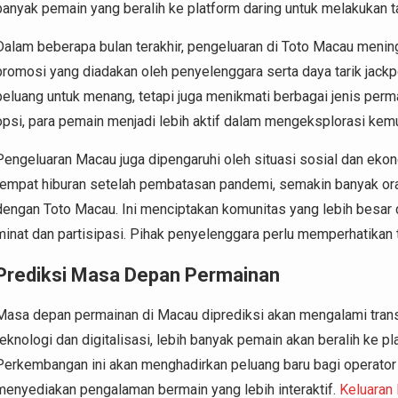
banyak pemain yang beralih ke platform daring untuk melakukan 
Dalam beberapa bulan terakhir, pengeluaran di Toto Macau mening
promosi yang diadakan oleh penyelenggara serta daya tarik jack
peluang untuk menang, tetapi juga menikmati berbagai jenis per
opsi, para pemain menjadi lebih aktif dalam mengeksplorasi kem
Pengeluaran Macau juga dipengaruhi oleh situasi sosial dan eko
tempat hiburan setelah pembatasan pandemi, semakin banyak o
dengan Toto Macau. Ini menciptakan komunitas yang lebih besar 
minat dan partisipasi. Pihak penyelenggara perlu memperhatikan t
Prediksi Masa Depan Permainan
Masa depan permainan di Macau diprediksi akan mengalami trans
teknologi dan digitalisasi, lebih banyak pemain akan beralih ke 
Perkembangan ini akan menghadirkan peluang baru bagi operator 
menyediakan pengalaman bermain yang lebih interaktif.
Keluaran