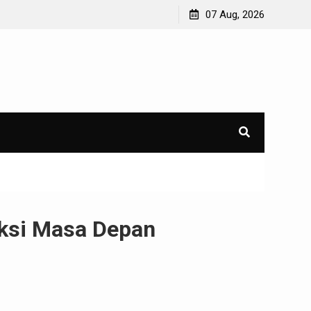
Dominasi Permainan dalam Situs Dominoqq Terbaik
07 Aug, 2026
ksi Masa Depan