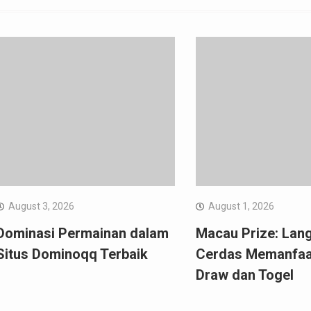
August 3, 2026
August 1, 2026
Dominasi Permainan dalam
Macau Prize: Lan
Situs Dominoqq Terbaik
Cerdas Memanfaa
Draw dan Togel