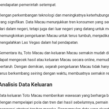
pendapatan pemerintah setempat.
Dengan perkembangan teknologi dan meningkatnya keterhubunga
yang signifikan. Data Macau menunjukkan tren konsumen yang se
dari dalam negeri, tetapi juga dari luar negeri yang datang untuk
memungkinkan pengeluaran Macau untuk terus tumbuh, menjadikan
mengalahkan Las Vegas dalam hal pendapatan.
Sementara itu, Toto Macau dan keluaran Macau semakin mudah dia
dapat mengecek hasil atau keluaran Macau secara online, mem
bertaruh. Dengan demikian, sejarah pengeluaran Macau tidak hanya
terus berkembang seiring dengan waktu, membuatnya semakin rele
Analisis Data Keluaran
Data keluaran Toto Macau memberikan wawasan yang berharga ba
Dengan mempelajari pola dan tren dari hasil sebelumnya, pemain