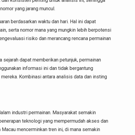
dan konsisten penting untuk analisis ini, sehingga
nomor yang jarang muncul.
aran berdasarkan waktu dan hari. Hal ini dapat
in, serta nomor mana yang mungkin lebih berpotensi
mengevaluasi risiko dan merancang rencana permainan
a sejarah dapat memberikan petunjuk, permainan
enggunakan informasi ini dan tidak bergantung
ereka. Kombinasi antara analisis data dan insting
dalam industri permainan. Masyarakat semakin
gan penerapan teknologi yang mempermudah akses dan
Macau mencerminkan tren ini, di mana semakin