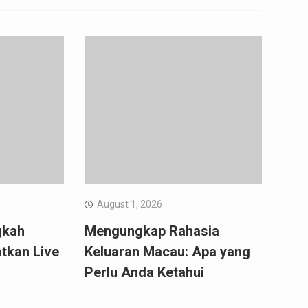
August 1, 2026
gkah
Mengungkap Rahasia
tkan Live
Keluaran Macau: Apa yang
Perlu Anda Ketahui