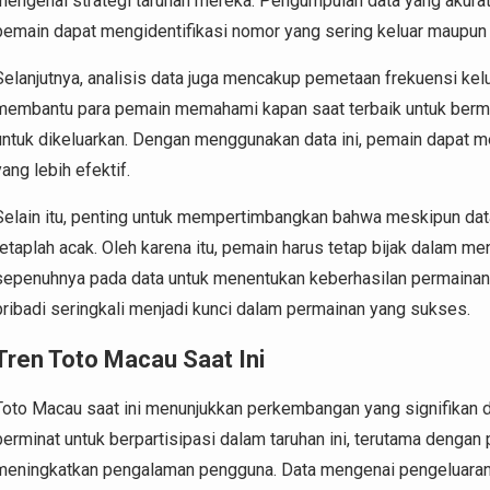
mengenai strategi taruhan mereka. Pengumpulan data yang akurat 
pemain dapat mengidentifikasi nomor yang sering keluar maupun 
Selanjutnya, analisis data juga mencakup pemetaan frekuensi kelu
membantu para pemain memahami kapan saat terbaik untuk berma
untuk dikeluarkan. Dengan menggunakan data ini, pemain dapat 
yang lebih efektif.
Selain itu, penting untuk mempertimbangkan bahwa meskipun dat
tetaplah acak. Oleh karena itu, pemain harus tetap bijak dalam m
sepenuhnya pada data untuk menentukan keberhasilan permainan m
pribadi seringkali menjadi kunci dalam permainan yang sukses.
Tren Toto Macau Saat Ini
Toto Macau saat ini menunjukkan perkembangan yang signifikan 
berminat untuk berpartisipasi dalam taruhan ini, terutama den
meningkatkan pengalaman pengguna. Data mengenai pengeluaran 