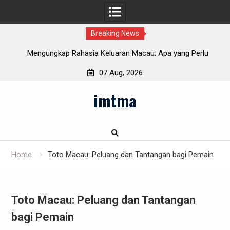
Breaking News
aw
Mengungkap Rahasia Keluaran Macau: Apa yang Perlu
Anda Ketahui
07 Aug, 2026
Skip
imtma
to
content
Home
Toto Macau: Peluang dan Tantangan bagi Pemain
Toto Macau: Peluang dan Tantangan
bagi Pemain