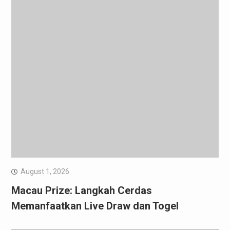
August 1, 2026
Macau Prize: Langkah Cerdas
Memanfaatkan Live Draw dan Togel