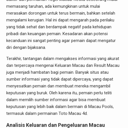
memasang taruhan, ada kemungkinan untuk mulai
merasakan dorongan untuk terus bermain, bahkan setelah
mengalami kerugian. Hal ini dapat mengarah pada perilaku
yang tidak sehat dan berdampak negatif pada kehidupan
pribadi dan keuangan pemain. Kesadaran akan potensi
kecanduan ini sangat penting agar pemain dapat mengatur
diri dengan bijaksana.
Terakhir, tantangan dalam mengakses informasi yang akurat
dan terpercaya mengenai Keluaran Macau dan Result Macau
juga menjadi hambatan bagi pemain. Banyak situs atau
sumber informasi yang tidak dapat dipercaya, yang dapat
menyesatkan pemain dan membuat mereka mengambil
keputusan yang buruk. Oleh karena itu, pemain perlu teliti
dalam memilih sumber informasi agar bisa membuat
keputusan yang lebih baik dalam bermain di Macau Pools,
termasuk dalam permainan Toto Macau 4d.
Analisis Keluaran dan Pengeluaran Macau