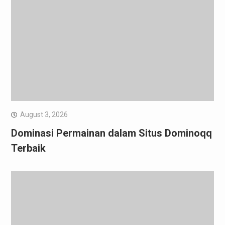
August 3, 2026
Dominasi Permainan dalam Situs Dominoqq
Terbaik