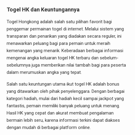
Togel HK dan Keuntungannya
Togel Hongkong adalah salah satu pilihan favorit bagi
penggemar permainan togel di internet. Melalui sistem yang
transparan dan penarikan yang diadakan secara reguler, ini
menawarkan peluang bagi para pemain untuk meraih
kemenangan yang menarik. Keberadaan berbagai informasi
mengenai angka keluaran togel HK terbaru dan sebelum-
sebelumnya juga memberikan nilai tambah bagi para peserta
dalam merumuskan angka yang tepat.
Salah satu keuntungan utama ikut togel HK adalah bonus
yang ditawarkan oleh pihak penyelenggara. Dengan berbagai
kategori hadiah, mulai dari hadiah kecil sampai jackpot yang
fantastis, pemain memiliki banyak peluang untuk menang.
Hasil HK yang cepat dan akurat membuat pengalaman
bermain lebih seru, karena informasi terkini dapat diakses
dengan mudah di berbagai platform online.