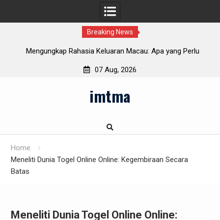
Breaking News
aw
Mengungkap Rahasia Keluaran Macau: Apa yang Perlu
Anda Ketahui
07 Aug, 2026
Skip
imtma
to
content
Home
Meneliti Dunia Togel Online Online: Kegembiraan Secara
Batas
Meneliti Dunia Togel Online Online: