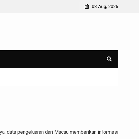
Dominasi Permainan dalam Situs Dominoqq Terbaik
08 Aug, 2026
nya, data pengeluaran dari Macau memberikan informasi