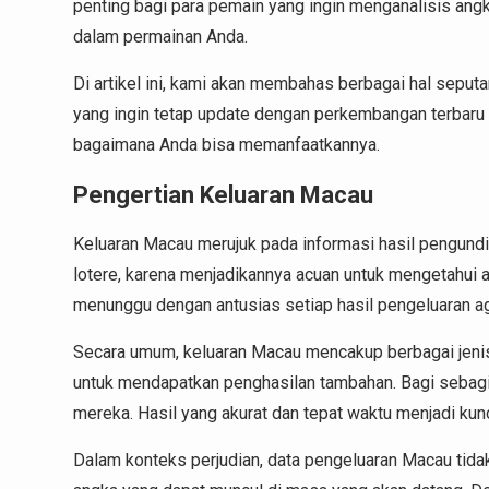
penting bagi para pemain yang ingin menganalisis ang
dalam permainan Anda.
Di artikel ini, kami akan membahas berbagai hal seputa
yang ingin tetap update dengan perkembangan terbaru d
bagaimana Anda bisa memanfaatkannya.
Pengertian Keluaran Macau
Keluaran Macau merujuk pada informasi hasil pengund
lotere, karena menjadikannya acuan untuk mengetahui 
menunggu dengan antusias setiap hasil pengeluaran ag
Secara umum, keluaran Macau mencakup berbagai jenis 
untuk mendapatkan penghasilan tambahan. Bagi sebagia
mereka. Hasil yang akurat dan tepat waktu menjadi kun
Dalam konteks perjudian, data pengeluaran Macau ti