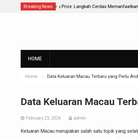
das Memanfaatkan Live
Mengungkap Rahasia Keluaran Macau:
Breaking News
Anda Ketahui
Skip
to
content
HOME
Home
Data Keluaran Macau Terbaru yang Perlu An
Data Keluaran Macau Terb
February 23, 2026
admin
Keluaran Macau merupakan salah satu topik yang selal