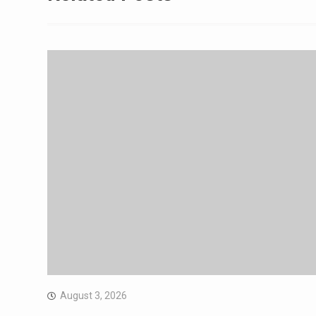
August 3, 2026