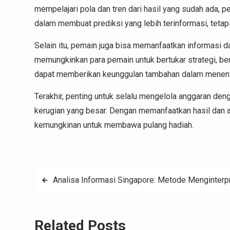
mempelajari pola dan tren dari hasil yang sudah ada,
dalam membuat prediksi yang lebih terinformasi, tet
Selain itu, pemain juga bisa memanfaatkan informasi 
memungkinkan para pemain untuk bertukar strategi, ber
dapat memberikan keunggulan tambahan dalam menentu
Terakhir, penting untuk selalu mengelola anggaran d
kerugian yang besar. Dengan memanfaatkan hasil dan 
kemungkinan untuk membawa pulang hadiah.
Post
Analisa Informasi Singapore: Metode Menginterpr
navigation
Related Posts