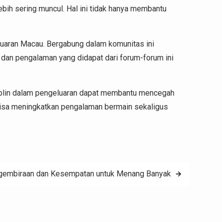
bih sering muncul. Hal ini tidak hanya membantu
luaran Macau. Bergabung dalam komunitas ini
 dan pengalaman yang didapat dari forum-forum ini
siplin dalam pengeluaran dapat membantu mencegah
 bisa meningkatkan pengalaman bermain sekaligus
egembiraan dan Kesempatan untuk Menang Banyak