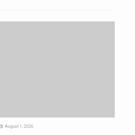
August 1, 2026