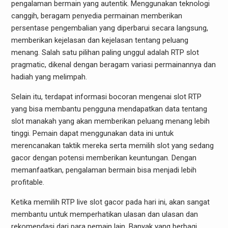
pengalaman bermain yang autentik. Menggunakan teknologi
canggih, beragam penyedia permainan memberikan
persentase pengembalian yang diperbarui secara langsung,
memberikan kejelasan dan kejelasan tentang peluang
menang. Salah satu pilihan paling unggul adalah RTP slot
pragmatic, dikenal dengan beragam variasi permainannya dan
hadiah yang melimpah.
Selain itu, terdapat informasi bocoran mengenai slot RTP
yang bisa membantu pengguna mendapatkan data tentang
slot manakah yang akan memberikan peluang menang lebih
tinggi. Pemain dapat menggunakan data ini untuk
merencanakan taktik mereka serta memilih slot yang sedang
gacor dengan potensi memberikan keuntungan. Dengan
memanfaatkan, pengalaman bermain bisa menjadi lebih
profitable.
Ketika memilih RTP live slot gacor pada hari ini, akan sangat
membantu untuk memperhatikan ulasan dan ulasan dan
rekomendasi dari para pemain lain. Banyak yang berbagi