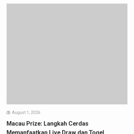
August 1, 2026
Macau Prize: Langkah Cerdas
Memanfaatkan Live Draw dan Togel