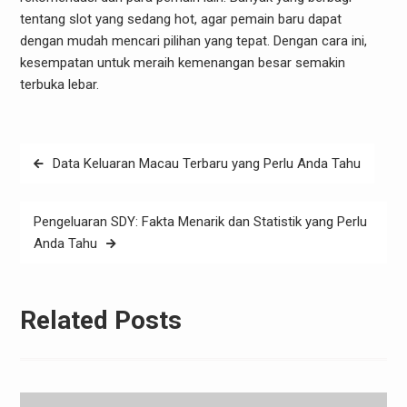
tentang slot yang sedang hot, agar pemain baru dapat
dengan mudah mencari pilihan yang tepat. Dengan cara ini,
kesempatan untuk meraih kemenangan besar semakin
terbuka lebar.
Post
Data Keluaran Macau Terbaru yang Perlu Anda Tahu
navigation
Pengeluaran SDY: Fakta Menarik dan Statistik yang Perlu
Anda Tahu
Related Posts