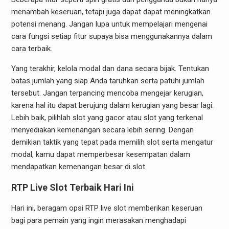
menambah keseruan, tetapi juga dapat dapat meningkatkan
potensi menang. Jangan lupa untuk mempelajari mengenai
cara fungsi setiap fitur supaya bisa menggunakannya dalam
cara terbaik.
Yang terakhir, kelola modal dan dana secara bijak. Tentukan
batas jumlah yang siap Anda taruhkan serta patuhi jumlah
tersebut. Jangan terpancing mencoba mengejar kerugian,
karena hal itu dapat berujung dalam kerugian yang besar lagi.
Lebih baik, pilihlah slot yang gacor atau slot yang terkenal
menyediakan kemenangan secara lebih sering. Dengan
demikian taktik yang tepat pada memilih slot serta mengatur
modal, kamu dapat memperbesar kesempatan dalam
mendapatkan kemenangan besar di slot.
RTP Live Slot Terbaik Hari Ini
Hari ini, beragam opsi RTP live slot memberikan keseruan
bagi para pemain yang ingin merasakan menghadapi