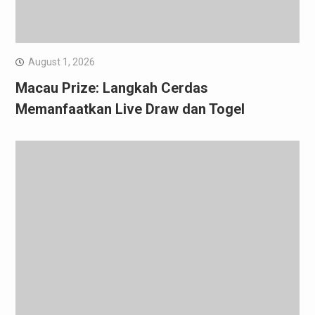
August 1, 2026
Macau Prize: Langkah Cerdas
Memanfaatkan Live Draw dan Togel