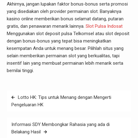
Akhirnya, jangan lupakan faktor bonus-bonus serta promosi
yang disediakan oleh provider permainan slot. Banyaknya
kasino online memberikan bonus selamat datang, putaran
gratis, dan penawaran menarik lainnya.
Slot Pulsa Indosat
Menggunakan slot deposit pulsa Telkomsel atau slot deposit
dengan bonus-bonus yang tepat bisa meningkatkan
kesempatan Anda untuk menang besar. Pilihlah situs yang
selain memberikan permainan slot yang berkualitas, tapi
insentif lain yang membuat permainan lebih menarik serta
bernilai tinggi.
Post
Lotto HK: Tips untuk Menang dengan Mengerti
navigation
Pengeluaran HK
Informasi SDY Membongkar Rahasia yang ada di
Belakang Hasil