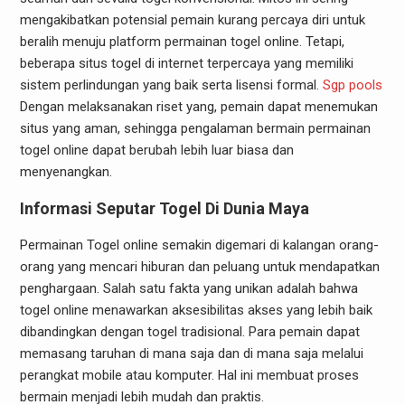
mengakibatkan potensial pemain kurang percaya diri untuk
beralih menuju platform permainan togel online. Tetapi,
beberapa situs togel di internet terpercaya yang memiliki
sistem perlindungan yang baik serta lisensi formal.
Sgp pools
Dengan melaksanakan riset yang, pemain dapat menemukan
situs yang aman, sehingga pengalaman bermain permainan
togel online dapat berubah lebih luar biasa dan
menyenangkan.
Informasi Seputar Togel Di Dunia Maya
Permainan Togel online semakin digemari di kalangan orang-
orang yang mencari hiburan dan peluang untuk mendapatkan
penghargaan. Salah satu fakta yang unikan adalah bahwa
togel online menawarkan aksesibilitas akses yang lebih baik
dibandingkan dengan togel tradisional. Para pemain dapat
memasang taruhan di mana saja dan di mana saja melalui
perangkat mobile atau komputer. Hal ini membuat proses
bermain menjadi lebih mudah dan praktis.