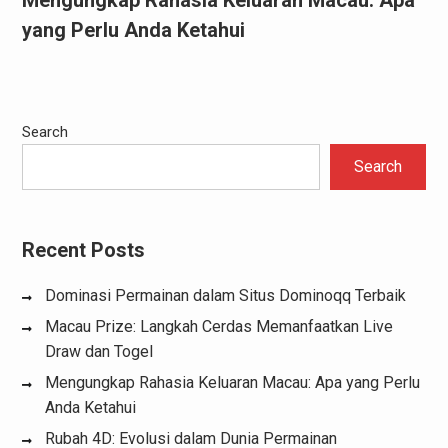
Mengungkap Rahasia Keluaran Macau: Apa
yang Perlu Anda Ketahui
Search
Search
Recent Posts
Dominasi Permainan dalam Situs Dominoqq Terbaik
Macau Prize: Langkah Cerdas Memanfaatkan Live
Draw dan Togel
Mengungkap Rahasia Keluaran Macau: Apa yang Perlu
Anda Ketahui
Rubah 4D: Evolusi dalam Dunia Permainan