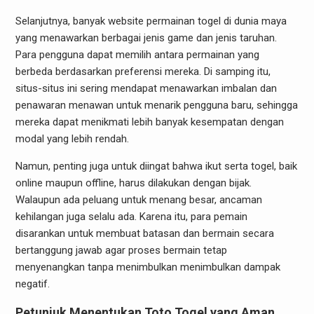
Selanjutnya, banyak website permainan togel di dunia maya
yang menawarkan berbagai jenis game dan jenis taruhan.
Para pengguna dapat memilih antara permainan yang
berbeda berdasarkan preferensi mereka. Di samping itu,
situs-situs ini sering mendapat menawarkan imbalan dan
penawaran menawan untuk menarik pengguna baru, sehingga
mereka dapat menikmati lebih banyak kesempatan dengan
modal yang lebih rendah.
Namun, penting juga untuk diingat bahwa ikut serta togel, baik
online maupun offline, harus dilakukan dengan bijak.
Walaupun ada peluang untuk menang besar, ancaman
kehilangan juga selalu ada. Karena itu, para pemain
disarankan untuk membuat batasan dan bermain secara
bertanggung jawab agar proses bermain tetap
menyenangkan tanpa menimbulkan menimbulkan dampak
negatif.
Petunjuk Menentukan Toto Togel yang Aman