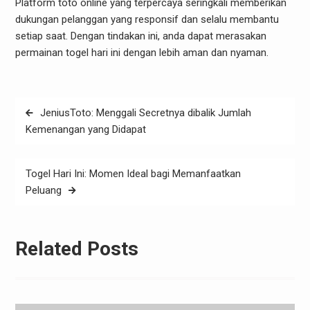
Platform toto online yang terpercaya seringkali memberikan
dukungan pelanggan yang responsif dan selalu membantu
setiap saat. Dengan tindakan ini, anda dapat merasakan
permainan togel hari ini dengan lebih aman dan nyaman.
Post
JeniusToto: Menggali Secretnya dibalik Jumlah
navigation
Kemenangan yang Didapat
Togel Hari Ini: Momen Ideal bagi Memanfaatkan
Peluang
Related Posts