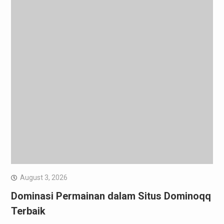
August 3, 2026
Dominasi Permainan dalam Situs Dominoqq
Terbaik