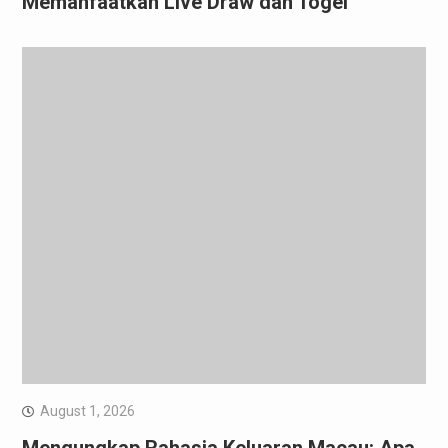
Memanfaatkan Live Draw dan Togel
August 1, 2026