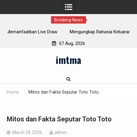
Breaking News
aw
Mengungkap Rahasia Keluaran Macau: Apa yang Perlu
Anda Ketahui
07 Aug, 2026
Skip
imtma
to
content
Home
Mitos dan Fakta Seputar Toto Toto
Mitos dan Fakta Seputar Toto Toto
March 24, 2026
admin