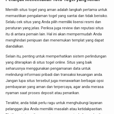
Memilih situs togel yang aman adalah langkah pertama untuk
memastikan pengalaman togel yang santai dan tidak berisiko.
Selalu cek situs yang Anda pilih memiliki lisensi resmi dan
peraturan yang jelas. Periksa juga review dan reputasi situs
itu di antara pemain lain. Hal ini akan mempermudah Anda
menghindari penipuan dan menemukan templat yang dapat
diandalkan.
Selain itu, penting untuk memperhatikan sistem perlindungan
yang diterapkan di situs togel online. Situs yang baik
seharusnya menggunakan pengamanan data untuk
melindungi informasi pribadi dan transaksi keuangan anda.
Jangan lupa situs tersebut juga menawarkan berbagai opsi
pembayaran yang aman dan terpercaya, agar anda merasa
nyaman saat proses deposit atau penarikan.
Terakhir, anda tidak perlu ragu untuk menghubungi layanan
pelanggan jika Anda memiliki masalah atau ketidakpastian.