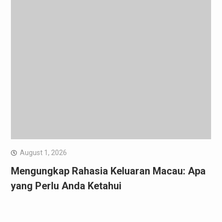
August 1, 2026
Mengungkap Rahasia Keluaran Macau: Apa
yang Perlu Anda Ketahui