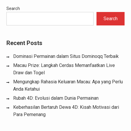
Search
Search
Recent Posts
Dominasi Permainan dalam Situs Dominoqq Terbaik
Macau Prize: Langkah Cerdas Memanfaatkan Live
Draw dan Togel
Mengungkap Rahasia Keluaran Macau: Apa yang Perlu
Anda Ketahui
Rubah 4D: Evolusi dalam Dunia Permainan
Keberhasilan Bertaruh Dewa 4D: Kisah Motivasi dari
Para Pemenang