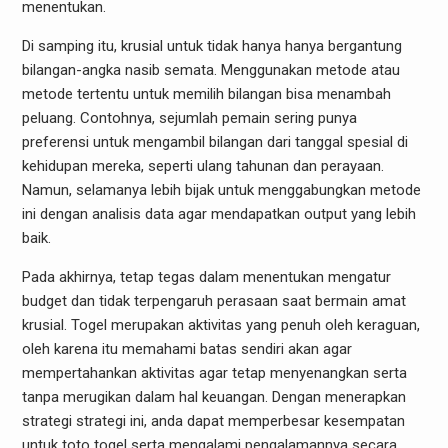
menentukan.
Di samping itu, krusial untuk tidak hanya hanya bergantung
bilangan-angka nasib semata. Menggunakan metode atau
metode tertentu untuk memilih bilangan bisa menambah
peluang. Contohnya, sejumlah pemain sering punya
preferensi untuk mengambil bilangan dari tanggal spesial di
kehidupan mereka, seperti ulang tahunan dan perayaan.
Namun, selamanya lebih bijak untuk menggabungkan metode
ini dengan analisis data agar mendapatkan output yang lebih
baik.
Pada akhirnya, tetap tegas dalam menentukan mengatur
budget dan tidak terpengaruh perasaan saat bermain amat
krusial. Togel merupakan aktivitas yang penuh oleh keraguan,
oleh karena itu memahami batas sendiri akan agar
mempertahankan aktivitas agar tetap menyenangkan serta
tanpa merugikan dalam hal keuangan. Dengan menerapkan
strategi strategi ini, anda dapat memperbesar kesempatan
untuk toto togel serta mengalami pengalamannya secara