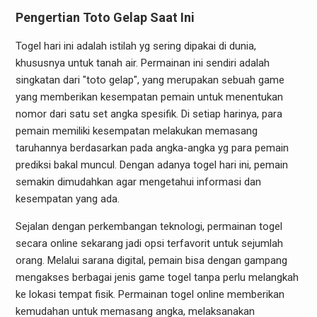
Pengertian Toto Gelap Saat Ini
Togel hari ini adalah istilah yg sering dipakai di dunia,
khususnya untuk tanah air. Permainan ini sendiri adalah
singkatan dari "toto gelap", yang merupakan sebuah game
yang memberikan kesempatan pemain untuk menentukan
nomor dari satu set angka spesifik. Di setiap harinya, para
pemain memiliki kesempatan melakukan memasang
taruhannya berdasarkan pada angka-angka yg para pemain
prediksi bakal muncul. Dengan adanya togel hari ini, pemain
semakin dimudahkan agar mengetahui informasi dan
kesempatan yang ada.
Sejalan dengan perkembangan teknologi, permainan togel
secara online sekarang jadi opsi terfavorit untuk sejumlah
orang. Melalui sarana digital, pemain bisa dengan gampang
mengakses berbagai jenis game togel tanpa perlu melangkah
ke lokasi tempat fisik. Permainan togel online memberikan
kemudahan untuk memasang angka, melaksanakan