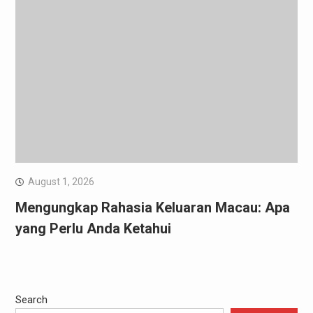
August 1, 2026
Mengungkap Rahasia Keluaran Macau: Apa
yang Perlu Anda Ketahui
Search