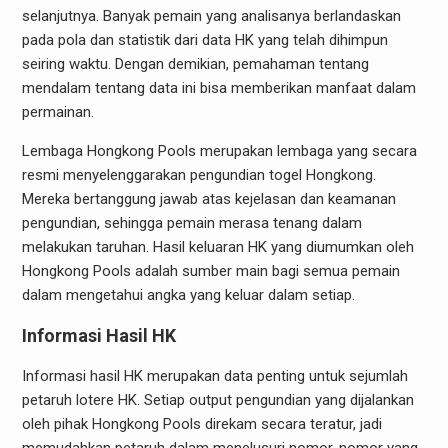
selanjutnya. Banyak pemain yang analisanya berlandaskan
pada pola dan statistik dari data HK yang telah dihimpun
seiring waktu. Dengan demikian, pemahaman tentang
mendalam tentang data ini bisa memberikan manfaat dalam
permainan.
Lembaga Hongkong Pools merupakan lembaga yang secara
resmi menyelenggarakan pengundian togel Hongkong.
Mereka bertanggung jawab atas kejelasan dan keamanan
pengundian, sehingga pemain merasa tenang dalam
melakukan taruhan. Hasil keluaran HK yang diumumkan oleh
Hongkong Pools adalah sumber main bagi semua pemain
dalam mengetahui angka yang keluar dalam setiap.
Informasi Hasil HK
Informasi hasil HK merupakan data penting untuk sejumlah
petaruh lotere HK. Setiap output pengundian yang dijalankan
oleh pihak Hongkong Pools direkam secara teratur, jadi