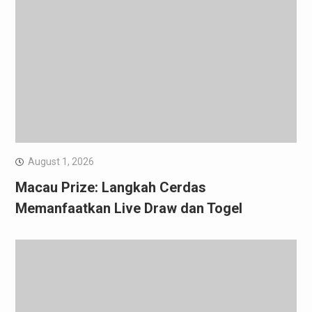
August 1, 2026
Macau Prize: Langkah Cerdas
Memanfaatkan Live Draw dan Togel