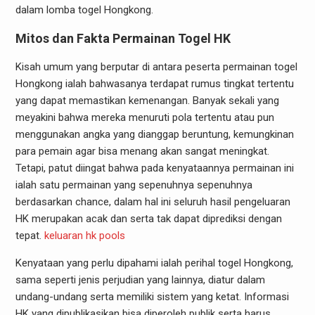
dalam lomba togel Hongkong.
Mitos dan Fakta Permainan Togel HK
Kisah umum yang berputar di antara peserta permainan togel
Hongkong ialah bahwasanya terdapat rumus tingkat tertentu
yang dapat memastikan kemenangan. Banyak sekali yang
meyakini bahwa mereka menuruti pola tertentu atau pun
menggunakan angka yang dianggap beruntung, kemungkinan
para pemain agar bisa menang akan sangat meningkat.
Tetapi, patut diingat bahwa pada kenyataannya permainan ini
ialah satu permainan yang sepenuhnya sepenuhnya
berdasarkan chance, dalam hal ini seluruh hasil pengeluaran
HK merupakan acak dan serta tak dapat diprediksi dengan
tepat.
keluaran hk pools
Kenyataan yang perlu dipahami ialah perihal togel Hongkong,
sama seperti jenis perjudian yang lainnya, diatur dalam
undang-undang serta memiliki sistem yang ketat. Informasi
HK yang dipublikasikan bisa diperoleh publik serta harus