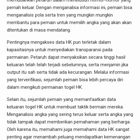
memudahkan petaruh dalam menelusuri nomor-nomor yang
pernah keluar. Dengan menganalisa informasi ini, pemain bisa
menganalisis pola serta tren yang mungkin mungkin
membantu para pemain untuk memilih angka yang akan akan
ditentukan di masa mendatang.
Pentingnya mengakses data HK pun terletak dalam
kapasitasnya untuk menyediakan transparansi pada
permainan. Petaruh dapat menyaksikan secara tinggi hasil
keluaran telah telah terjadi sebelumnya, serta menjamin jika
output itu sah serta tidak ada kecurangan. Melalui informasi
yang terverifikasi, sejumlah pemain bisa lebih percaya diri
dalam mengikuti permainan togel HK.
Selain itu, sejumlah pemain yang memanfaatkan data
keluaran togel HK untuk membuat taktik bermain mereka.
Menganalisis angka yang sering terus keluar serta angka yang
tidak tampak dapat memberikan pemahaman yang berharga.
Oleh karena itu, memahami juga memahami data HK sangat
penting agar menambah peluang mendapatkan kemenangan