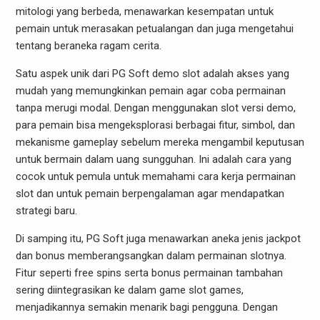
mitologi yang berbeda, menawarkan kesempatan untuk
pemain untuk merasakan petualangan dan juga mengetahui
tentang beraneka ragam cerita.
Satu aspek unik dari PG Soft demo slot adalah akses yang
mudah yang memungkinkan pemain agar coba permainan
tanpa merugi modal. Dengan menggunakan slot versi demo,
para pemain bisa mengeksplorasi berbagai fitur, simbol, dan
mekanisme gameplay sebelum mereka mengambil keputusan
untuk bermain dalam uang sungguhan. Ini adalah cara yang
cocok untuk pemula untuk memahami cara kerja permainan
slot dan untuk pemain berpengalaman agar mendapatkan
strategi baru.
Di samping itu, PG Soft juga menawarkan aneka jenis jackpot
dan bonus memberangsangkan dalam permainan slotnya.
Fitur seperti free spins serta bonus permainan tambahan
sering diintegrasikan ke dalam game slot games,
menjadikannya semakin menarik bagi pengguna. Dengan