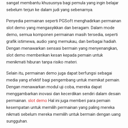
sangat membantu khususnya bagi pemula yang ingin belajar
sebelum terjun ke dalam judi yang sebenarnya.
Penyedia permainan seperti PGSoft menghadirkan permainan
slot demo yang mengasyikkan dan beragam. Dalam mode
demo, semua komponen permainan masih tersedia, seperti
grafik istimewa, audio yang memukau, dan berbagai hadiah.
Dengan menawarkan sensasi bermain yang menyenangkan,
slot demo memberikan kesan kepada pemain untuk
menikmati hiburan tanpa risiko materi.
Selain itu, permainan demo juga dapat berfungsi sebagai
media yang efektif bagi pengembang untuk memikat pemain.
Dengan menawarkan modul uji coba, mereka dapat
menggambarkan inovasi dan kecerdikan sendiri dalam desain
permainan.
slot demo
Hal ini juga memberi para pemain
kesempatan untuk memilih permainan yang paling mereka
nikmati sebelum mereka memilih untuk bermain dengan uang
sungguhan.