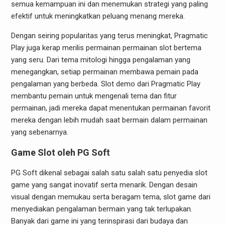
semua kemampuan ini dan menemukan strategi yang paling
efektif untuk meningkatkan peluang menang mereka.
Dengan seiring popularitas yang terus meningkat, Pragmatic
Play juga kerap merilis permainan permainan slot bertema
yang seru. Dari tema mitologi hingga pengalaman yang
menegangkan, setiap permainan membawa pemain pada
pengalaman yang berbeda. Slot demo dari Pragmatic Play
membantu pemain untuk mengenali tema dan fitur
permainan, jadi mereka dapat menentukan permainan favorit
mereka dengan lebih mudah saat bermain dalam permainan
yang sebenarnya.
Game Slot oleh PG Soft
PG Soft dikenal sebagai salah satu salah satu penyedia slot
game yang sangat inovatif serta menarik. Dengan desain
visual dengan memukau serta beragam tema, slot game dari
menyediakan pengalaman bermain yang tak terlupakan.
Banyak dari game ini yang terinspirasi dari budaya dan