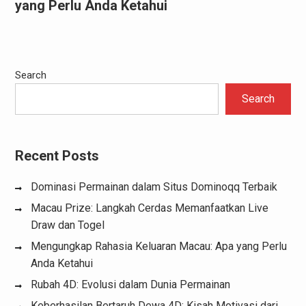
yang Perlu Anda Ketahui
Search
Search
Recent Posts
Dominasi Permainan dalam Situs Dominoqq Terbaik
Macau Prize: Langkah Cerdas Memanfaatkan Live
Draw dan Togel
Mengungkap Rahasia Keluaran Macau: Apa yang Perlu
Anda Ketahui
Rubah 4D: Evolusi dalam Dunia Permainan
Keberhasilan Bertaruh Dewa 4D: Kisah Motivasi dari