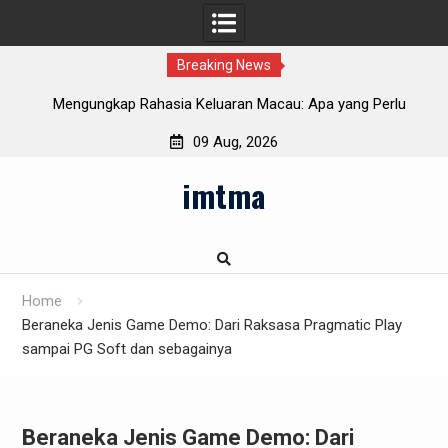
Breaking News
aw
Mengungkap Rahasia Keluaran Macau: Apa yang Perlu
Anda Ketahui
09 Aug, 2026
Skip
imtma
to
content
Home
Beraneka Jenis Game Demo: Dari Raksasa Pragmatic Play
sampai PG Soft dan sebagainya
Beraneka Jenis Game Demo: Dari