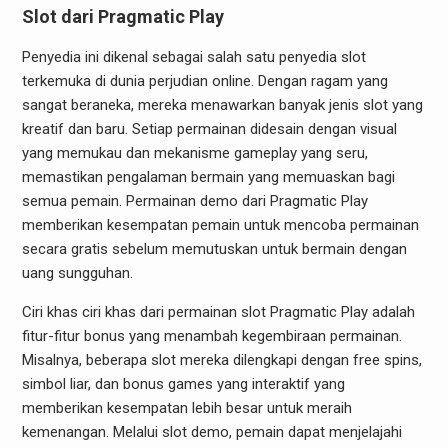
Slot dari Pragmatic Play
Penyedia ini dikenal sebagai salah satu penyedia slot
terkemuka di dunia perjudian online. Dengan ragam yang
sangat beraneka, mereka menawarkan banyak jenis slot yang
kreatif dan baru. Setiap permainan didesain dengan visual
yang memukau dan mekanisme gameplay yang seru,
memastikan pengalaman bermain yang memuaskan bagi
semua pemain. Permainan demo dari Pragmatic Play
memberikan kesempatan pemain untuk mencoba permainan
secara gratis sebelum memutuskan untuk bermain dengan
uang sungguhan.
Ciri khas ciri khas dari permainan slot Pragmatic Play adalah
fitur-fitur bonus yang menambah kegembiraan permainan.
Misalnya, beberapa slot mereka dilengkapi dengan free spins,
simbol liar, dan bonus games yang interaktif yang
memberikan kesempatan lebih besar untuk meraih
kemenangan. Melalui slot demo, pemain dapat menjelajahi