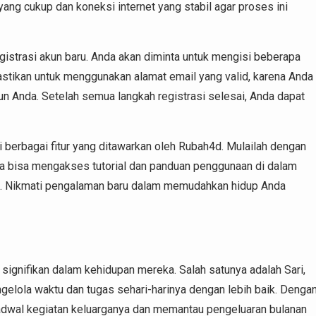
ng cukup dan koneksi internet yang stabil agar proses ini
egistrasi akun baru. Anda akan diminta untuk mengisi beberapa
Pastikan untuk menggunakan alamat email yang valid, karena Anda
un Anda. Setelah semua langkah registrasi selesai, Anda dapat
hi berbagai fitur yang ditawarkan oleh Rubah4d. Mulailah dengan
a bisa mengakses tutorial dan panduan penggunaan di dalam
nya. Nikmati pengalaman baru dalam memudahkan hidup Anda
gnifikan dalam kehidupan mereka. Salah satunya adalah Sari,
gelola waktu dan tugas sehari-harinya dengan lebih baik. Denga
adwal kegiatan keluarganya dan memantau pengeluaran bulanan