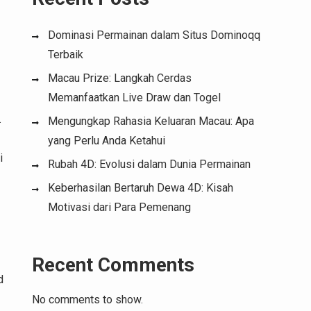
Dominasi Permainan dalam Situs Dominoqq
Terbaik
Macau Prize: Langkah Cerdas
Memanfaatkan Live Draw dan Togel
.
Mengungkap Rahasia Keluaran Macau: Apa
yang Perlu Anda Ketahui
i
Rubah 4D: Evolusi dalam Dunia Permainan
Keberhasilan Bertaruh Dewa 4D: Kisah
Motivasi dari Para Pemenang
Recent Comments
d
No comments to show.