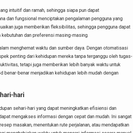
ng intuitif dan ramah, sehingga siapa pun dapat
ana dan fungsional menciptakan pengalaman pengguna yang
suaikan juga memberikan fleksibilitas, sehingga pengguna dapat
n kebutuhan dan preferensi masing-masing.
dalam menghemat waktu dan sumber daya. Dengan otomatisasi
pek penting dari kehidupan mereka tanpa terganggu oleh tugas-
uktivitas, tetapi juga memberikan lebih banyak waktu untuk
h4d benar-benar menjadikan kehidupan lebih mudah dengan
ari-hari
pan sehari-hari yang dapat meningkatkan efisiensi dan
a dapat mengakses informasi dengan cepat dan mudah. Ini sangat
 resep masakan, menentukan rute perjalanan, atau mendapatkan