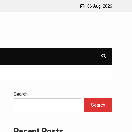
Dominasi Permainan dalam Situs Dominoqq Terbaik
06 Aug, 2026
Search
Search
Recent Posts