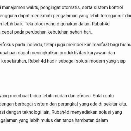
i manajemen waktu, pengingat otomatis, serta sistem kontrol
engguna dapat menikmati pengalaman yang lebih terorganisir da
 lebih baik. Teknologi yang digunakan dalam Rubah4d
cepat pada perubahan kebutuhan sehari-hari.
rfokus pada individu, tetapi juga memberikan manfaat bagi bisni
rusahaan dapat meningkatkan produktivitas karyawan dan
eseluruhan, Rubah4d hadir sebagai solusi modern yang siap
yang membuat hidup lebih mudah dan efisien. Salah satu
engan berbagai sistem dan perangkat yang ada di sekitar kita.
i dengan teknologi lain, Rubah4d menyediakan solusi yang
engalaman yang lebih mulus dan tanpa hambatan dalam