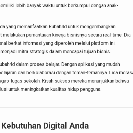
 memiliki lebih banyak waktu untuk berkumpul dengan anak-
a muda yang memanfaatkan Rubah4d untuk mengembangkan
pat melakukan pemantauan kinerja bisnisnya secara real-time. Dia
nal berkat informasi yang diperoleh melalui platform ini.
njadi mitra strategis dalam mencapai tujuan bisnis.
t Rubah4d dalam proses belajar. Dengan aplikasi yang mudah
elajaran dan berkolaborasi dengan teman-temannya. Lisa meras
 tugas-tugas sekolah. Kisah sukses mereka menunjukkan bahwa
lusi untuk meningkatkan kualitas hidup pengguna.
 Kebutuhan Digital Anda