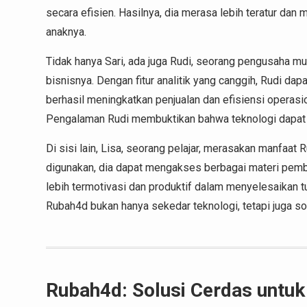
secara efisien. Hasilnya, dia merasa lebih teratur dan
anaknya.
Tidak hanya Sari, ada juga Rudi, seorang pengusah
bisnisnya. Dengan fitur analitik yang canggih, Rudi da
berhasil meningkatkan penjualan dan efisiensi operasio
Pengalaman Rudi membuktikan bahwa teknologi dapat me
Di sisi lain, Lisa, seorang pelajar, merasakan manfaa
digunakan, dia dapat mengakses berbagai materi pemb
lebih termotivasi dan produktif dalam menyelesaikan
Rubah4d bukan hanya sekedar teknologi, tetapi juga so
Rubah4d: Solusi Cerdas untuk