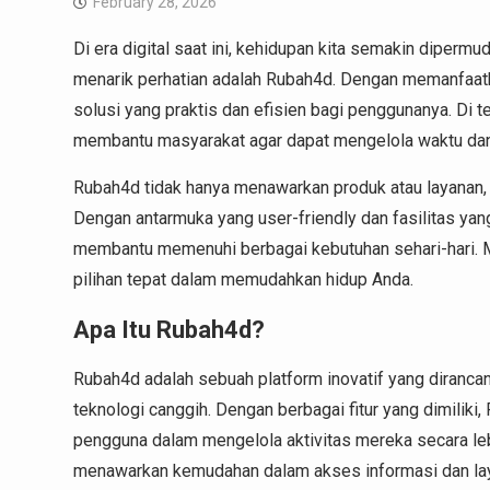
February 28, 2026
Di era digital saat ini, kehidupan kita semakin diperm
menarik perhatian adalah Rubah4d. Dengan memanfaat
solusi yang praktis dan efisien bagi penggunanya. Di 
membantu masyarakat agar dapat mengelola waktu dan
Rubah4d tidak hanya menawarkan produk atau layanan, t
Dengan antarmuka yang user-friendly dan fasilitas yan
membantu memenuhi berbagai kebutuhan sehari-hari. M
pilihan tepat dalam memudahkan hidup Anda.
Apa Itu Rubah4d?
Rubah4d adalah sebuah platform inovatif yang diranca
teknologi canggih. Dengan berbagai fitur yang dimiliki
pengguna dalam mengelola aktivitas mereka secara leb
menawarkan kemudahan dalam akses informasi dan lay