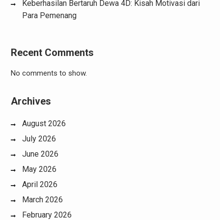
Keberhasilan Bertaruh Dewa 4D: Kisah Motivasi dari
Para Pemenang
Recent Comments
No comments to show.
Archives
August 2026
July 2026
June 2026
May 2026
April 2026
March 2026
February 2026