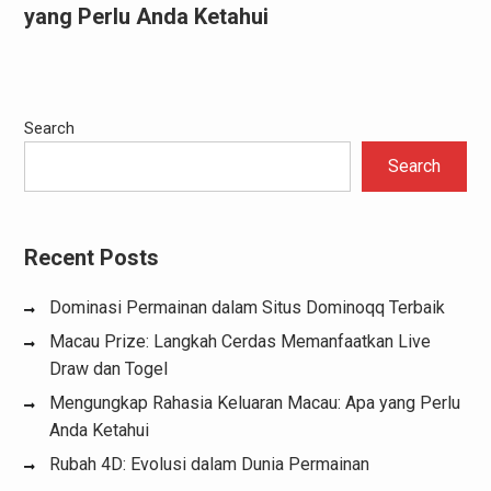
yang Perlu Anda Ketahui
Search
Search
Recent Posts
Dominasi Permainan dalam Situs Dominoqq Terbaik
Macau Prize: Langkah Cerdas Memanfaatkan Live
Draw dan Togel
Mengungkap Rahasia Keluaran Macau: Apa yang Perlu
Anda Ketahui
Rubah 4D: Evolusi dalam Dunia Permainan