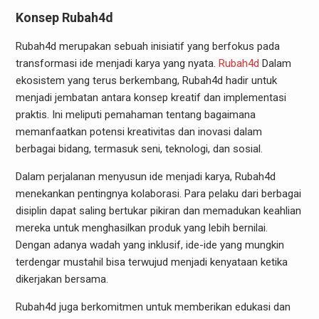
Konsep Rubah4d
Rubah4d merupakan sebuah inisiatif yang berfokus pada
transformasi ide menjadi karya yang nyata.
Rubah4d
Dalam
ekosistem yang terus berkembang, Rubah4d hadir untuk
menjadi jembatan antara konsep kreatif dan implementasi
praktis. Ini meliputi pemahaman tentang bagaimana
memanfaatkan potensi kreativitas dan inovasi dalam
berbagai bidang, termasuk seni, teknologi, dan sosial.
Dalam perjalanan menyusun ide menjadi karya, Rubah4d
menekankan pentingnya kolaborasi. Para pelaku dari berbagai
disiplin dapat saling bertukar pikiran dan memadukan keahlian
mereka untuk menghasilkan produk yang lebih bernilai.
Dengan adanya wadah yang inklusif, ide-ide yang mungkin
terdengar mustahil bisa terwujud menjadi kenyataan ketika
dikerjakan bersama.
Rubah4d juga berkomitmen untuk memberikan edukasi dan