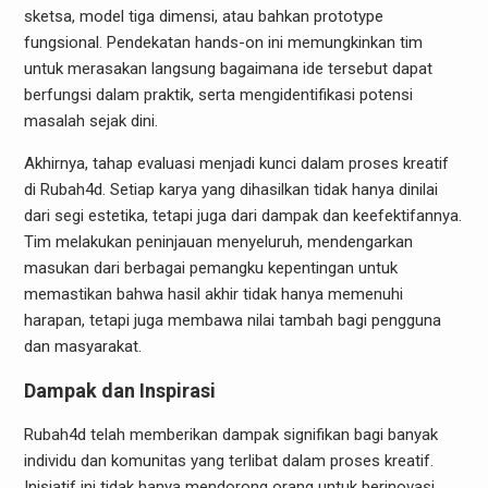
sketsa, model tiga dimensi, atau bahkan prototype
fungsional. Pendekatan hands-on ini memungkinkan tim
untuk merasakan langsung bagaimana ide tersebut dapat
berfungsi dalam praktik, serta mengidentifikasi potensi
masalah sejak dini.
Akhirnya, tahap evaluasi menjadi kunci dalam proses kreatif
di Rubah4d. Setiap karya yang dihasilkan tidak hanya dinilai
dari segi estetika, tetapi juga dari dampak dan keefektifannya.
Tim melakukan peninjauan menyeluruh, mendengarkan
masukan dari berbagai pemangku kepentingan untuk
memastikan bahwa hasil akhir tidak hanya memenuhi
harapan, tetapi juga membawa nilai tambah bagi pengguna
dan masyarakat.
Dampak dan Inspirasi
Rubah4d telah memberikan dampak signifikan bagi banyak
individu dan komunitas yang terlibat dalam proses kreatif.
Inisiatif ini tidak hanya mendorong orang untuk berinovasi,