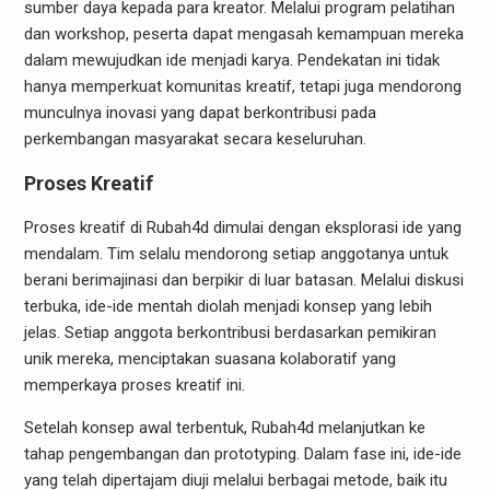
sumber daya kepada para kreator. Melalui program pelatihan
dan workshop, peserta dapat mengasah kemampuan mereka
dalam mewujudkan ide menjadi karya. Pendekatan ini tidak
hanya memperkuat komunitas kreatif, tetapi juga mendorong
munculnya inovasi yang dapat berkontribusi pada
perkembangan masyarakat secara keseluruhan.
Proses Kreatif
Proses kreatif di Rubah4d dimulai dengan eksplorasi ide yang
mendalam. Tim selalu mendorong setiap anggotanya untuk
berani berimajinasi dan berpikir di luar batasan. Melalui diskusi
terbuka, ide-ide mentah diolah menjadi konsep yang lebih
jelas. Setiap anggota berkontribusi berdasarkan pemikiran
unik mereka, menciptakan suasana kolaboratif yang
memperkaya proses kreatif ini.
Setelah konsep awal terbentuk, Rubah4d melanjutkan ke
tahap pengembangan dan prototyping. Dalam fase ini, ide-ide
yang telah dipertajam diuji melalui berbagai metode, baik itu