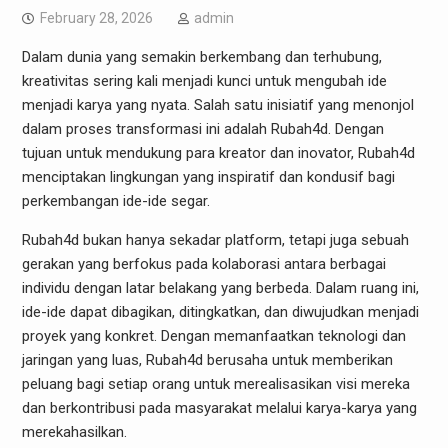
February 28, 2026
admin
Dalam dunia yang semakin berkembang dan terhubung,
kreativitas sering kali menjadi kunci untuk mengubah ide
menjadi karya yang nyata. Salah satu inisiatif yang menonjol
dalam proses transformasi ini adalah Rubah4d. Dengan
tujuan untuk mendukung para kreator dan inovator, Rubah4d
menciptakan lingkungan yang inspiratif dan kondusif bagi
perkembangan ide-ide segar.
Rubah4d bukan hanya sekadar platform, tetapi juga sebuah
gerakan yang berfokus pada kolaborasi antara berbagai
individu dengan latar belakang yang berbeda. Dalam ruang ini,
ide-ide dapat dibagikan, ditingkatkan, dan diwujudkan menjadi
proyek yang konkret. Dengan memanfaatkan teknologi dan
jaringan yang luas, Rubah4d berusaha untuk memberikan
peluang bagi setiap orang untuk merealisasikan visi mereka
dan berkontribusi pada masyarakat melalui karya-karya yang
merekahasilkan.