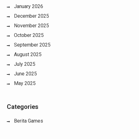
January 2026
December 2025
November 2025
October 2025
September 2025
August 2025
July 2025
June 2025
May 2025
Categories
Berita Games