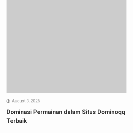
August 3, 2026
Dominasi Permainan dalam Situs Dominoqq
Terbaik