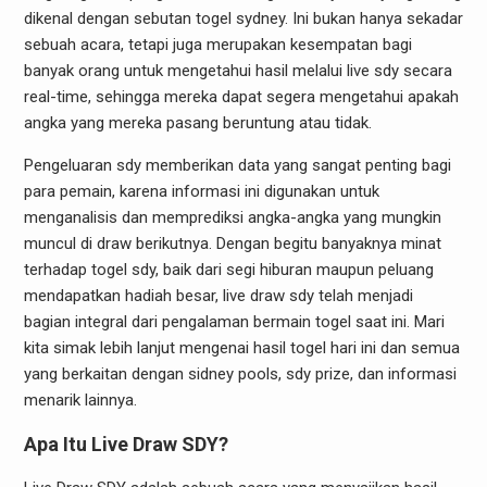
dikenal dengan sebutan togel sydney. Ini bukan hanya sekadar
sebuah acara, tetapi juga merupakan kesempatan bagi
banyak orang untuk mengetahui hasil melalui live sdy secara
real-time, sehingga mereka dapat segera mengetahui apakah
angka yang mereka pasang beruntung atau tidak.
Pengeluaran sdy memberikan data yang sangat penting bagi
para pemain, karena informasi ini digunakan untuk
menganalisis dan memprediksi angka-angka yang mungkin
muncul di draw berikutnya. Dengan begitu banyaknya minat
terhadap togel sdy, baik dari segi hiburan maupun peluang
mendapatkan hadiah besar, live draw sdy telah menjadi
bagian integral dari pengalaman bermain togel saat ini. Mari
kita simak lebih lanjut mengenai hasil togel hari ini dan semua
yang berkaitan dengan sidney pools, sdy prize, dan informasi
menarik lainnya.
Apa Itu Live Draw SDY?