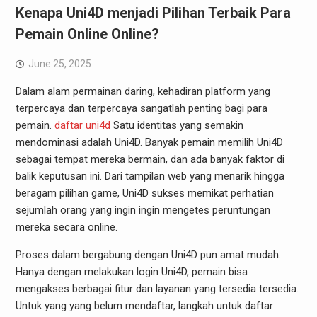
Kenapa Uni4D menjadi Pilihan Terbaik Para
Pemain Online Online?
June 25, 2025
Dalam alam permainan daring, kehadiran platform yang
terpercaya dan terpercaya sangatlah penting bagi para
pemain.
daftar uni4d
Satu identitas yang semakin
mendominasi adalah Uni4D. Banyak pemain memilih Uni4D
sebagai tempat mereka bermain, dan ada banyak faktor di
balik keputusan ini. Dari tampilan web yang menarik hingga
beragam pilihan game, Uni4D sukses memikat perhatian
sejumlah orang yang ingin ingin mengetes peruntungan
mereka secara online.
Proses dalam bergabung dengan Uni4D pun amat mudah.
Hanya dengan melakukan login Uni4D, pemain bisa
mengakses berbagai fitur dan layanan yang tersedia tersedia.
Untuk yang yang belum mendaftar, langkah untuk daftar