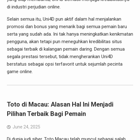
di industri perjudian online.
Selain semua itu, Uni4D pun aktif dalam hal menjalankan
promosi dan bonus yang menarik bagi semua pemain baru
serta yang sudah ada. Ini tak hanya meningkatkan kenikmatan
pengguna, akan tetapi pun meneguhkan kredibilitas situs
sebagai terbaik di kalangan pemain daring. Dengan semua
segala prestasi tersebut, tidak mengherankan Uni4D
berstatus sebagai opsi terfavorit untuk sejumlah pecinta
game online.
Toto di Macau: Alasan Hal Ini Menjadi
Pilihan Terbaik Bagi Pemain
June 24, 2025
Di dunia judi siber, Toto Macau telah muncul sebagai salah