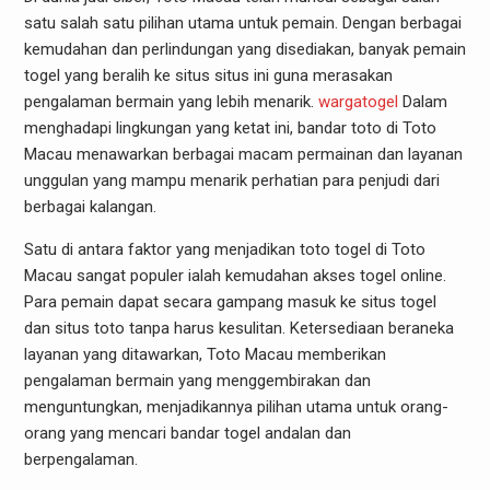
satu salah satu pilihan utama untuk pemain. Dengan berbagai
kemudahan dan perlindungan yang disediakan, banyak pemain
togel yang beralih ke situs situs ini guna merasakan
pengalaman bermain yang lebih menarik.
wargatogel
Dalam
menghadapi lingkungan yang ketat ini, bandar toto di Toto
Macau menawarkan berbagai macam permainan dan layanan
unggulan yang mampu menarik perhatian para penjudi dari
berbagai kalangan.
Satu di antara faktor yang menjadikan toto togel di Toto
Macau sangat populer ialah kemudahan akses togel online.
Para pemain dapat secara gampang masuk ke situs togel
dan situs toto tanpa harus kesulitan. Ketersediaan beraneka
layanan yang ditawarkan, Toto Macau memberikan
pengalaman bermain yang menggembirakan dan
menguntungkan, menjadikannya pilihan utama untuk orang-
orang yang mencari bandar togel andalan dan
berpengalaman.