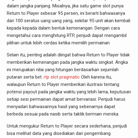
dalam jangka panjang. Misalnya, jika satu game slot punya
Return to Player sebesar 95 persen, ini berarti bahwasanya
dari 100 seratus uang uang yang, sekitar 95 unit akan kembali
kepada kepada dalam bentuk kemenangan. Dengan cara
mengetahui cara menghitung RTP, penjudi dapat mengambil
pilihan untuk lebih cerdas ketika memilih permainan.
Selain itu, penting adalah diingat bahwa Return to Player tidak
memberikan kemenangan pada jangka waktu singkat. Angka
ini merupakan nilai yang hitungan berdasarkan sejumlah
putaran serta bet.
rtp slot pragmatic
Oleh karena itu,
walaupun Return to Player memberikan ilustrasi tentang
potensi payout pada jangka waktu yang lebih lama, keputusan
setiap sesi permainan dapat amat bervariasi. Penjudi harus
menyadari bahwasannya hasil yang sebenarnya dapat
berbeda sesuai pada nasib serta taktik bermain mereka.
Untuk mengukur Return to Player secara sederhana, penjudi
bisa melihat data yang disediakan dari pengembang