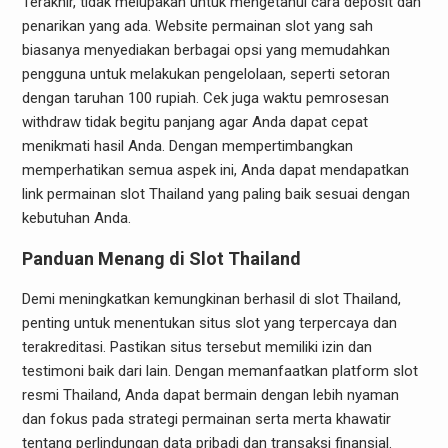
Terakhir, tidak melupakan untuk mengetahui cara deposit dan
penarikan yang ada. Website permainan slot yang sah
biasanya menyediakan berbagai opsi yang memudahkan
pengguna untuk melakukan pengelolaan, seperti setoran
dengan taruhan 100 rupiah. Cek juga waktu pemrosesan
withdraw tidak begitu panjang agar Anda dapat cepat
menikmati hasil Anda. Dengan mempertimbangkan
memperhatikan semua aspek ini, Anda dapat mendapatkan
link permainan slot Thailand yang paling baik sesuai dengan
kebutuhan Anda.
Panduan Menang di Slot Thailand
Demi meningkatkan kemungkinan berhasil di slot Thailand,
penting untuk menentukan situs slot yang terpercaya dan
terakreditasi. Pastikan situs tersebut memiliki izin dan
testimoni baik dari lain. Dengan memanfaatkan platform slot
resmi Thailand, Anda dapat bermain dengan lebih nyaman
dan fokus pada strategi permainan serta merta khawatir
tentang perlindungan data pribadi dan transaksi finansial.