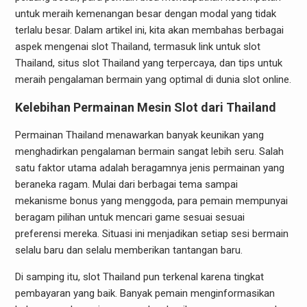
untuk meraih kemenangan besar dengan modal yang tidak
terlalu besar. Dalam artikel ini, kita akan membahas berbagai
aspek mengenai slot Thailand, termasuk link untuk slot
Thailand, situs slot Thailand yang terpercaya, dan tips untuk
meraih pengalaman bermain yang optimal di dunia slot online.
Kelebihan Permainan Mesin Slot dari Thailand
Permainan Thailand menawarkan banyak keunikan yang
menghadirkan pengalaman bermain sangat lebih seru. Salah
satu faktor utama adalah beragamnya jenis permainan yang
beraneka ragam. Mulai dari berbagai tema sampai
mekanisme bonus yang menggoda, para pemain mempunyai
beragam pilihan untuk mencari game sesuai sesuai
preferensi mereka. Situasi ini menjadikan setiap sesi bermain
selalu baru dan selalu memberikan tantangan baru.
Di samping itu, slot Thailand pun terkenal karena tingkat
pembayaran yang baik. Banyak pemain menginformasikan