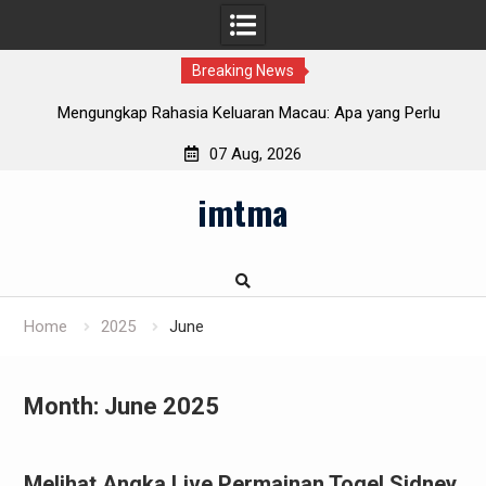
Breaking News
luaran Macau: Apa yang Perlu
Rubah 4D: Evolusi dalam 
 Ketahui
07 Aug, 2026
Skip
imtma
to
content
Home
2025
June
Month:
June 2025
Melihat Angka Live Permainan Togel Sidney