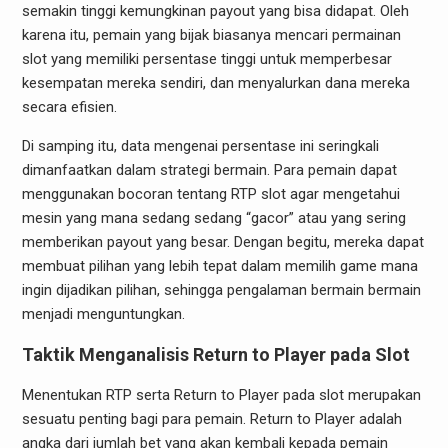
semakin tinggi kemungkinan payout yang bisa didapat. Oleh
karena itu, pemain yang bijak biasanya mencari permainan
slot yang memiliki persentase tinggi untuk memperbesar
kesempatan mereka sendiri, dan menyalurkan dana mereka
secara efisien.
Di samping itu, data mengenai persentase ini seringkali
dimanfaatkan dalam strategi bermain. Para pemain dapat
menggunakan bocoran tentang RTP slot agar mengetahui
mesin yang mana sedang sedang “gacor” atau yang sering
memberikan payout yang besar. Dengan begitu, mereka dapat
membuat pilihan yang lebih tepat dalam memilih game mana
ingin dijadikan pilihan, sehingga pengalaman bermain bermain
menjadi menguntungkan.
Taktik Menganalisis Return to Player pada Slot
Menentukan RTP serta Return to Player pada slot merupakan
sesuatu penting bagi para pemain. Return to Player adalah
angka dari jumlah bet yang akan kembali kepada pemain