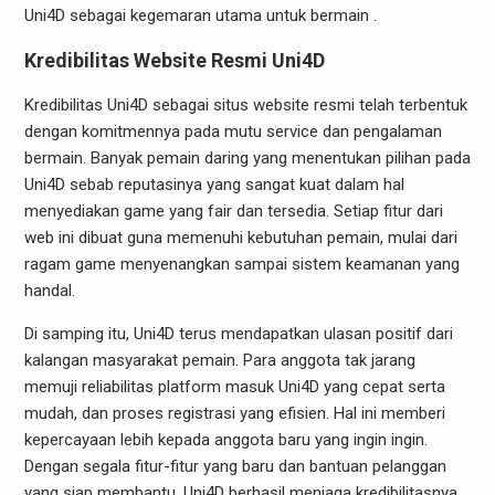
Uni4D sebagai kegemaran utama untuk bermain .
Kredibilitas Website Resmi Uni4D
Kredibilitas Uni4D sebagai situs website resmi telah terbentuk
dengan komitmennya pada mutu service dan pengalaman
bermain. Banyak pemain daring yang menentukan pilihan pada
Uni4D sebab reputasinya yang sangat kuat dalam hal
menyediakan game yang fair dan tersedia. Setiap fitur dari
web ini dibuat guna memenuhi kebutuhan pemain, mulai dari
ragam game menyenangkan sampai sistem keamanan yang
handal.
Di samping itu, Uni4D terus mendapatkan ulasan positif dari
kalangan masyarakat pemain. Para anggota tak jarang
memuji reliabilitas platform masuk Uni4D yang cepat serta
mudah, dan proses registrasi yang efisien. Hal ini memberi
kepercayaan lebih kepada anggota baru yang ingin ingin.
Dengan segala fitur-fitur yang baru dan bantuan pelanggan
yang siap membantu, Uni4D berhasil menjaga kredibilitasnya