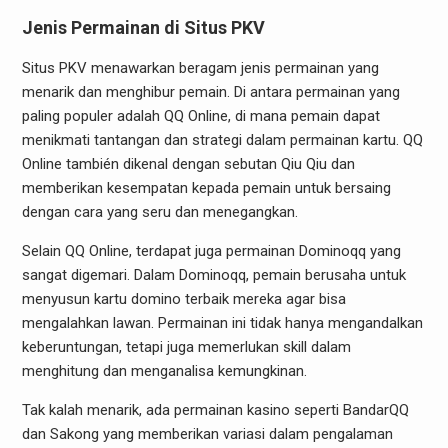
Jenis Permainan di Situs PKV
Situs PKV menawarkan beragam jenis permainan yang
menarik dan menghibur pemain. Di antara permainan yang
paling populer adalah QQ Online, di mana pemain dapat
menikmati tantangan dan strategi dalam permainan kartu. QQ
Online también dikenal dengan sebutan Qiu Qiu dan
memberikan kesempatan kepada pemain untuk bersaing
dengan cara yang seru dan menegangkan.
Selain QQ Online, terdapat juga permainan Dominoqq yang
sangat digemari. Dalam Dominoqq, pemain berusaha untuk
menyusun kartu domino terbaik mereka agar bisa
mengalahkan lawan. Permainan ini tidak hanya mengandalkan
keberuntungan, tetapi juga memerlukan skill dalam
menghitung dan menganalisa kemungkinan.
Tak kalah menarik, ada permainan kasino seperti BandarQQ
dan Sakong yang memberikan variasi dalam pengalaman