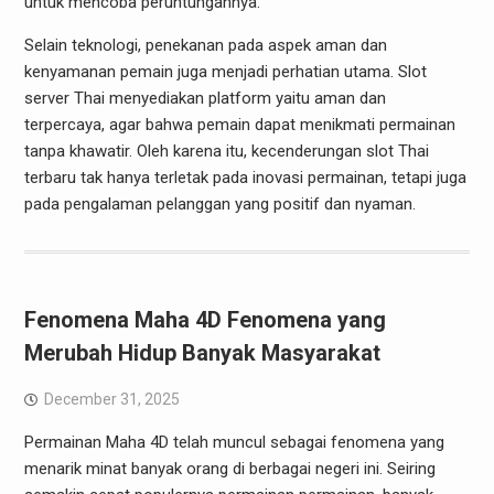
untuk mencoba peruntungannya.
Selain teknologi, penekanan pada aspek aman dan
kenyamanan pemain juga menjadi perhatian utama. Slot
server Thai menyediakan platform yaitu aman dan
terpercaya, agar bahwa pemain dapat menikmati permainan
tanpa khawatir. Oleh karena itu, kecenderungan slot Thai
terbaru tak hanya terletak pada inovasi permainan, tetapi juga
pada pengalaman pelanggan yang positif dan nyaman.
Fenomena Maha 4D Fenomena yang
Merubah Hidup Banyak Masyarakat
December 31, 2025
Permainan Maha 4D telah muncul sebagai fenomena yang
menarik minat banyak orang di berbagai negeri ini. Seiring