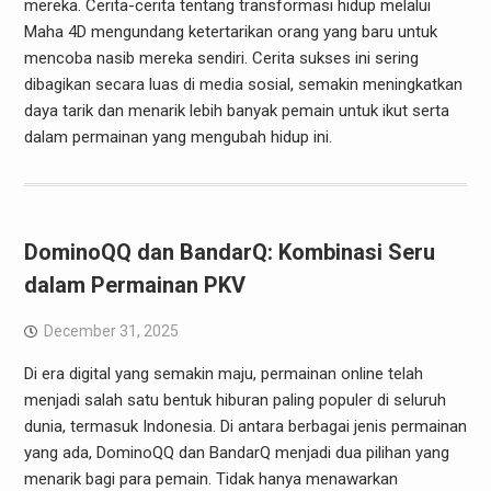
mereka. Cerita-cerita tentang transformasi hidup melalui
Maha 4D mengundang ketertarikan orang yang baru untuk
mencoba nasib mereka sendiri. Cerita sukses ini sering
dibagikan secara luas di media sosial, semakin meningkatkan
daya tarik dan menarik lebih banyak pemain untuk ikut serta
dalam permainan yang mengubah hidup ini.
DominoQQ dan BandarQ: Kombinasi Seru
dalam Permainan PKV
December 31, 2025
Di era digital yang semakin maju, permainan online telah
menjadi salah satu bentuk hiburan paling populer di seluruh
dunia, termasuk Indonesia. Di antara berbagai jenis permainan
yang ada, DominoQQ dan BandarQ menjadi dua pilihan yang
menarik bagi para pemain. Tidak hanya menawarkan