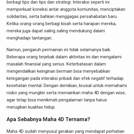
berbagi tips dan tips dan strategi. Interaksi seperti ini
memperkuat koneksi antar anggota komunitas, menciptakan
solidaritas, serta bahkan menggagas persahabatan baru.
Ketika orang-orang berbagi kisah serta harapan mereka,
mereka juga dapat saling saling mendukung dalam
menghadapi tantangan.
Namun, pengaruh permainan ini tidak selamanya baik.
Beberapa orang terjebak dalam aktivitas ini dan mengalami
masalah finansial yang serius. Keterbatasan dalam
mengendalikan keinginan bermain bisa menyebabkan
ketegangan pada interaksi pribadi dan efek negatif terhadap
kesehatan mental. Dengan demikian, krusial untuk memahami
risiko yang mungkin serta memainkan maha 4D dengan wise,
agar tetap bisa menikmati pengalaman tanpa harus
merugikan kualitas hidup.
Apa Sebabnya Maha 4D Ternama?
Maha 4D sudah menyusul gerakan yang mendapat perhatian