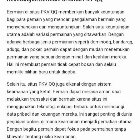
Bermain di situs PKV QQ memberikan banyak keuntungan
bagi para pemain yang mencari pengalaman bermain yang
menyenangkan dan menguntungkan. Salah satu keuntungan
utama adalah variasi permainan yang ditawarkan. Dengan
adanya berbagai jenis permainan seperti dominoqq, bandarqq,
aduqq, dan poker, pemain dapat dengan mudah menemukan
permainan yang sesuai dengan minat dan keahlian mereka.
Hal ini membuat pemain tidak cepat bosan dan selalu
memiliki pilihan baru untuk dicoba.
Selain itu, situs PKV QQ juga dikenal dengan sistem
keamanan yang ketat. Pemain dapat merasa aman saat
melakukan transaksi dan bermain karena situs ini
menggunakan teknologi enkripsi terbaru untuk melindungi
data pribadi dan keuangan mereka. Ini sangat penting di dunia
perjudian online, di mana keamanan menjadi perhatian utama.
Dengan begitu, pemain dapat fokus pada permainan tanpa
khawatir tentang risiko keamanan.