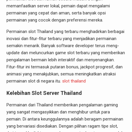
memanfaatkan server lokal, pemain dapat mengalami
permainan yang cepat dan aman, serta banyak opsi
permainan yang cocok dengan preferensi mereka.
Permainan slot Thailand yang terbaru menghadirkan berbagai
inovasi dan fitur-fitur terbaru yang menjadikan permainan
semakin menarik. Banyak software developer terus meng-
update dan meluncurkan game slot terbaru yang memberikan
pengalaman bermain lebih interaktif dan menyenangkan.
Fitur-fitur ini termasuk putaran bonus, jackpot progresif, dan
animasi yang menakjubkan, semua meningkatkan atraksi
permainan slot di negara itu.
slot thailand
Kelebihan Slot Server Thailand
Permainan dari Thailand memberikan pengalaman gaming
yang sangat mengasyikkan dan menghibur untuk para
pemain. Di antara keunggulannya adalah beragam permainan
yang bervariasi disediakan. Dengan pilihan ragam tipe slot,