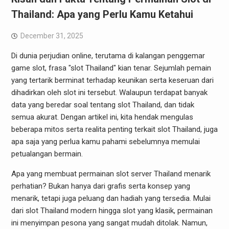
Thailand: Apa yang Perlu Kamu Ketahui
December 31, 2025
Di dunia perjudian online, terutama di kalangan penggemar
game slot, frasa "slot Thailand" kian tenar. Sejumlah pemain
yang tertarik berminat terhadap keunikan serta keseruan dari
dihadirkan oleh slot ini tersebut. Walaupun terdapat banyak
data yang beredar soal tentang slot Thailand, dan tidak
semua akurat. Dengan artikel ini, kita hendak mengulas
beberapa mitos serta realita penting terkait slot Thailand, juga
apa saja yang perlua kamu pahami sebelumnya memulai
petualangan bermain.
Apa yang membuat permainan slot server Thailand menarik
perhatian? Bukan hanya dari grafis serta konsep yang
menarik, tetapi juga peluang dan hadiah yang tersedia. Mulai
dari slot Thailand modern hingga slot yang klasik, permainan
ini menyimpan pesona yang sangat mudah ditolak. Namun,