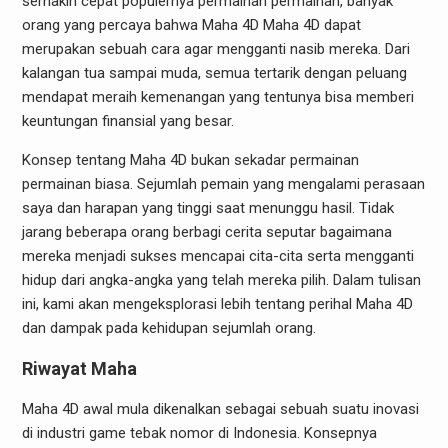
semakin cepat populernya permainan permainan, banyak
orang yang percaya bahwa Maha 4D Maha 4D dapat
merupakan sebuah cara agar mengganti nasib mereka. Dari
kalangan tua sampai muda, semua tertarik dengan peluang
mendapat meraih kemenangan yang tentunya bisa memberi
keuntungan finansial yang besar.
Konsep tentang Maha 4D bukan sekadar permainan
permainan biasa. Sejumlah pemain yang mengalami perasaan
saya dan harapan yang tinggi saat menunggu hasil. Tidak
jarang beberapa orang berbagi cerita seputar bagaimana
mereka menjadi sukses mencapai cita-cita serta mengganti
hidup dari angka-angka yang telah mereka pilih. Dalam tulisan
ini, kami akan mengeksplorasi lebih tentang perihal Maha 4D
dan dampak pada kehidupan sejumlah orang.
Riwayat Maha
Maha 4D awal mula dikenalkan sebagai sebuah suatu inovasi
di industri game tebak nomor di Indonesia. Konsepnya