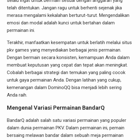
selalu ingat untuk bermain sesuai dengan anggaran yang
telah ditentukan. Jangan ragu untuk berhenti sejenak jika
merasa mengalami kekalahan berturut-turut. Mengendalikan
emosi dan modal adalah kunci untuk bertahan dalam
permainan ini.
Terakhir, manfaatkan kesempatan untuk berlatih melalui situs
pkv games yang menyediakan berbagai jenis permainan.
Dengan bermain secara konsisten, kemampuan Anda dalam
membuat keputusan yang cepat dan tepat akan meningkat.
Cobalah berbagai strategi dan temukan yang paling cocok
untuk gaya permainan Anda. Dengan latihan yang cukup,
kemenangan dalam DominoQQ bisa menjadi lebih sering
Anda raih.
Mengenal Variasi Permainan BandarQ
BandarQ adalah salah satu variasi permainan yang populer
dalam dunia permainan PKV. Dalam permainan ini, pemain
bersaing melawan bandar dalam sebuah meja permainan