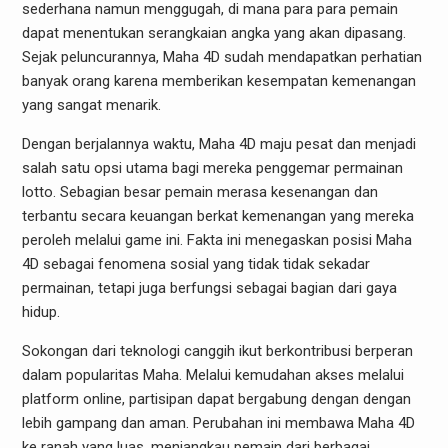
sederhana namun menggugah, di mana para para pemain
dapat menentukan serangkaian angka yang akan dipasang.
Sejak peluncurannya, Maha 4D sudah mendapatkan perhatian
banyak orang karena memberikan kesempatan kemenangan
yang sangat menarik.
Dengan berjalannya waktu, Maha 4D maju pesat dan menjadi
salah satu opsi utama bagi mereka penggemar permainan
lotto. Sebagian besar pemain merasa kesenangan dan
terbantu secara keuangan berkat kemenangan yang mereka
peroleh melalui game ini. Fakta ini menegaskan posisi Maha
4D sebagai fenomena sosial yang tidak tidak sekadar
permainan, tetapi juga berfungsi sebagai bagian dari gaya
hidup.
Sokongan dari teknologi canggih ikut berkontribusi berperan
dalam popularitas Maha. Melalui kemudahan akses melalui
platform online, partisipan dapat bergabung dengan dengan
lebih gampang dan aman. Perubahan ini membawa Maha 4D
ke ranah yang luas, menjangkau pemain dari berbagai