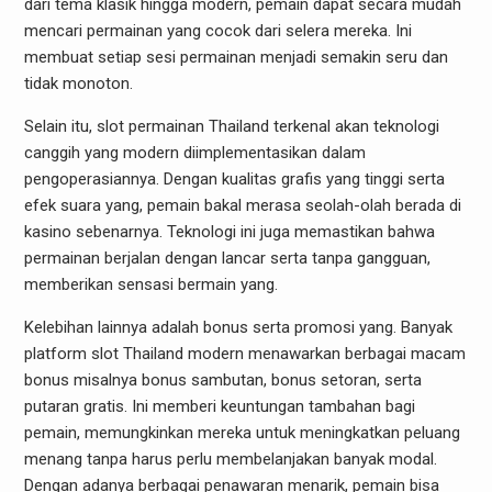
dari tema klasik hingga modern, pemain dapat secara mudah
mencari permainan yang cocok dari selera mereka. Ini
membuat setiap sesi permainan menjadi semakin seru dan
tidak monoton.
Selain itu, slot permainan Thailand terkenal akan teknologi
canggih yang modern diimplementasikan dalam
pengoperasiannya. Dengan kualitas grafis yang tinggi serta
efek suara yang, pemain bakal merasa seolah-olah berada di
kasino sebenarnya. Teknologi ini juga memastikan bahwa
permainan berjalan dengan lancar serta tanpa gangguan,
memberikan sensasi bermain yang.
Kelebihan lainnya adalah bonus serta promosi yang. Banyak
platform slot Thailand modern menawarkan berbagai macam
bonus misalnya bonus sambutan, bonus setoran, serta
putaran gratis. Ini memberi keuntungan tambahan bagi
pemain, memungkinkan mereka untuk meningkatkan peluang
menang tanpa harus perlu membelanjakan banyak modal.
Dengan adanya berbagai penawaran menarik, pemain bisa