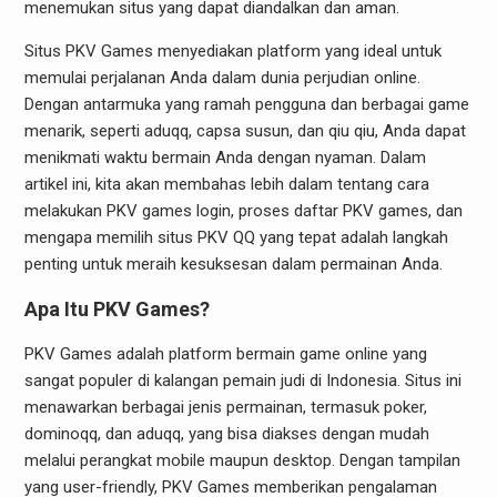
menemukan situs yang dapat diandalkan dan aman.
Situs PKV Games menyediakan platform yang ideal untuk
memulai perjalanan Anda dalam dunia perjudian online.
Dengan antarmuka yang ramah pengguna dan berbagai game
menarik, seperti aduqq, capsa susun, dan qiu qiu, Anda dapat
menikmati waktu bermain Anda dengan nyaman. Dalam
artikel ini, kita akan membahas lebih dalam tentang cara
melakukan PKV games login, proses daftar PKV games, dan
mengapa memilih situs PKV QQ yang tepat adalah langkah
penting untuk meraih kesuksesan dalam permainan Anda.
Apa Itu PKV Games?
PKV Games adalah platform bermain game online yang
sangat populer di kalangan pemain judi di Indonesia. Situs ini
menawarkan berbagai jenis permainan, termasuk poker,
dominoqq, dan aduqq, yang bisa diakses dengan mudah
melalui perangkat mobile maupun desktop. Dengan tampilan
yang user-friendly, PKV Games memberikan pengalaman