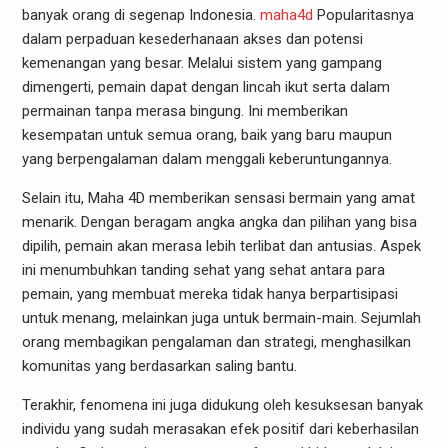
banyak orang di segenap Indonesia.
maha4d
Popularitasnya
dalam perpaduan kesederhanaan akses dan potensi
kemenangan yang besar. Melalui sistem yang gampang
dimengerti, pemain dapat dengan lincah ikut serta dalam
permainan tanpa merasa bingung. Ini memberikan
kesempatan untuk semua orang, baik yang baru maupun
yang berpengalaman dalam menggali keberuntungannya.
Selain itu, Maha 4D memberikan sensasi bermain yang amat
menarik. Dengan beragam angka angka dan pilihan yang bisa
dipilih, pemain akan merasa lebih terlibat dan antusias. Aspek
ini menumbuhkan tanding sehat yang sehat antara para
pemain, yang membuat mereka tidak hanya berpartisipasi
untuk menang, melainkan juga untuk bermain-main. Sejumlah
orang membagikan pengalaman dan strategi, menghasilkan
komunitas yang berdasarkan saling bantu.
Terakhir, fenomena ini juga didukung oleh kesuksesan banyak
individu yang sudah merasakan efek positif dari keberhasilan