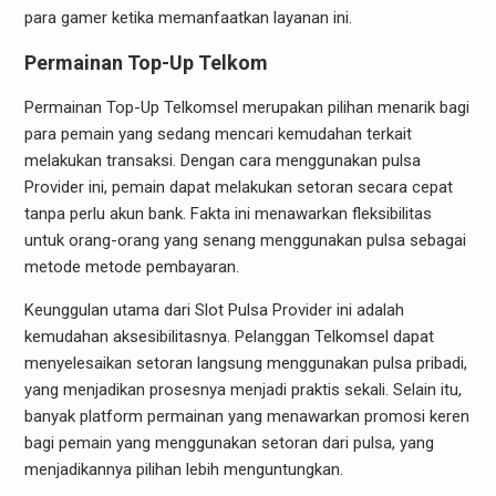
para gamer ketika memanfaatkan layanan ini.
Permainan Top-Up Telkom
Permainan Top-Up Telkomsel merupakan pilihan menarik bagi
para pemain yang sedang mencari kemudahan terkait
melakukan transaksi. Dengan cara menggunakan pulsa
Provider ini, pemain dapat melakukan setoran secara cepat
tanpa perlu akun bank. Fakta ini menawarkan fleksibilitas
untuk orang-orang yang senang menggunakan pulsa sebagai
metode metode pembayaran.
Keunggulan utama dari Slot Pulsa Provider ini adalah
kemudahan aksesibilitasnya. Pelanggan Telkomsel dapat
menyelesaikan setoran langsung menggunakan pulsa pribadi,
yang menjadikan prosesnya menjadi praktis sekali. Selain itu,
banyak platform permainan yang menawarkan promosi keren
bagi pemain yang menggunakan setoran dari pulsa, yang
menjadikannya pilihan lebih menguntungkan.