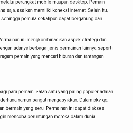
melalui perangkat mobile maupun desktop. Pemain
saja, asalkan memiliki koneksi internet. Selain itu,
, sehingga pemula sekalipun dapat bergabung dan
 Permainan ini mengkombinasikan aspek strategi dan
engan adanya berbagai jenis permainan lainnya seperti
agam pemain yang mencari hiburan dan tantangan
gi para pemain. Salah satu yang paling populer adalah
sederhana namun sangat mengasyikkan. Dalam pkv qq,
n bermain yang seru. Permainan ini dapat diakses
ingin mencoba peruntungan mereka dalam dunia