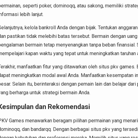
permainan, seperti poker, dominoqq, atau sakong, memiliki strate
informasi lebih lanjut.
Selanjutnya, kelola bankroll Anda dengan bijak. Tentukan anggara
dan pastikan tidak melebihi batas tersebut. Bermain dengan ua
pengalaman bermain tetap menyenangkan tanpa beban finansial. Sel
mempelajari kapan waktu yang tepat untuk meningkatkan taruhan a
Terakhir, manfaatkan fitur yang ditawarkan oleh situs pkv game
dapat meningkatkan modal awal Anda. Manfaatkan kesempatan ini u
besar. Selain itu, berinteraksi dengan pemain lain dan belajar 
yang berharga untuk strategi bermain Anda.
Kesimpulan dan Rekomendasi
PKV Games menawarkan beragam pilihan permainan yang menarik 
dominoqq, dan bandarqq. Dengan berbagai situs pkv yang tersedi
dengan kebutuhan dan preferensi mereka. Memilih situs yang res