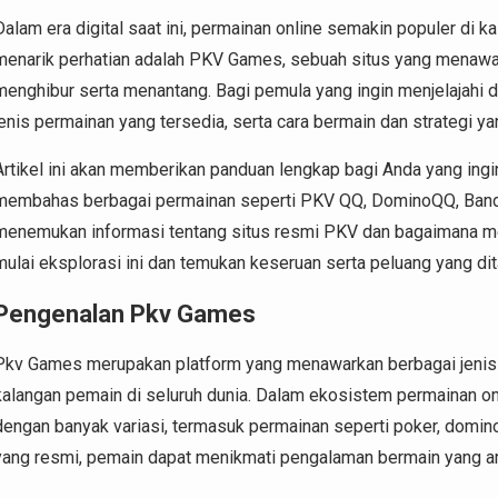
Dalam era digital saat ini, permainan online semakin populer di k
menarik perhatian adalah PKV Games, sebuah situs yang menawa
menghibur serta menantang. Bagi pemula yang ingin menjelajahi
jenis permainan yang tersedia, serta cara bermain dan strategi yan
Artikel ini akan memberikan panduan lengkap bagi Anda yang ing
membahas berbagai permainan seperti PKV QQ, DominoQQ, Bandar
menemukan informasi tentang situs resmi PKV dan bagaimana memi
mulai eksplorasi ini dan temukan keseruan serta peluang yang d
Pengenalan Pkv Games
Pkv Games merupakan platform yang menawarkan berbagai jenis p
kalangan pemain di seluruh dunia. Dalam ekosistem permainan o
dengan banyak variasi, termasuk permainan seperti poker, domin
yang resmi, pemain dapat menikmati pengalaman bermain yang a