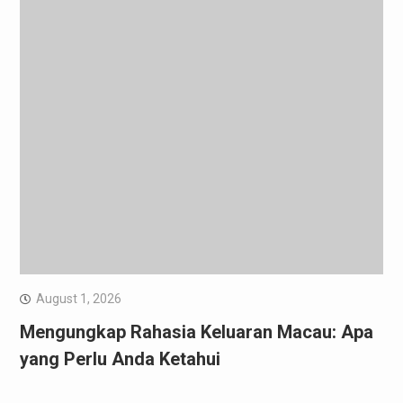
August 1, 2026
Mengungkap Rahasia Keluaran Macau: Apa
yang Perlu Anda Ketahui