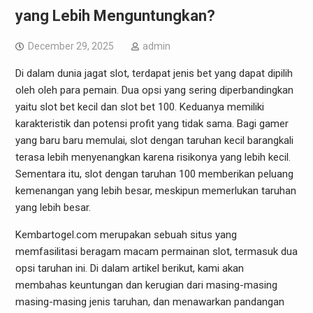
yang Lebih Menguntungkan?
December 29, 2025
admin
Di dalam dunia jagat slot, terdapat jenis bet yang dapat dipilih
oleh oleh para pemain. Dua opsi yang sering diperbandingkan
yaitu slot bet kecil dan slot bet 100. Keduanya memiliki
karakteristik dan potensi profit yang tidak sama. Bagi gamer
yang baru baru memulai, slot dengan taruhan kecil barangkali
terasa lebih menyenangkan karena risikonya yang lebih kecil.
Sementara itu, slot dengan taruhan 100 memberikan peluang
kemenangan yang lebih besar, meskipun memerlukan taruhan
yang lebih besar.
Kembartogel.com merupakan sebuah situs yang
memfasilitasi beragam macam permainan slot, termasuk dua
opsi taruhan ini. Di dalam artikel berikut, kami akan
membahas keuntungan dan kerugian dari masing-masing
masing-masing jenis taruhan, dan menawarkan pandangan