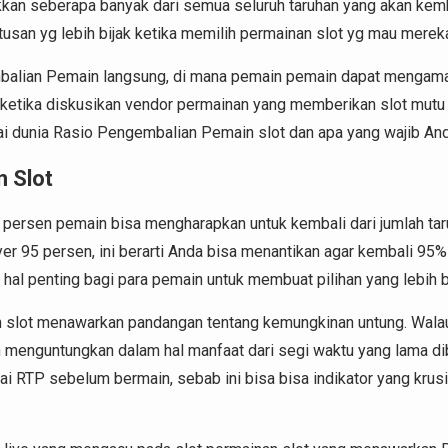
an seberapa banyak dari semua seluruh taruhan yang akan kemb
usan yg lebih bijak ketika memilih permainan slot yg mau merek
mbalian Pemain langsung, di mana pemain pemain dapat mengama
as ketika diskusikan vendor permainan yang memberikan slot mu
ai dunia Rasio Pengembalian Pemain slot dan apa yang wajib An
 Slot
ersen pemain bisa mengharapkan untuk kembali dari jumlah taruh
ayer 95 persen, ini berarti Anda bisa menantikan agar kembali 95
hal penting bagi para pemain untuk membuat pilihan yang lebih 
an slot menawarkan pandangan tentang kemungkinan untung. Walau
ih menguntungkan dalam hal manfaat dari segi waktu yang lama 
i RTP sebelum bermain, sebab ini bisa bisa indikator yang krusi