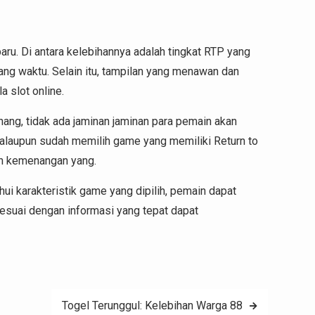
ru. Di antara kelebihannya adalah tingkat RTP yang
ng waktu. Selain itu, tampilan yang menawan dan
 slot online.
ng, tidak ada jaminan jaminan para pemain akan
walaupun sudah memilih game yang memiliki Return to
an kemenangan yang.
i karakteristik game yang dipilih, pemain dapat
esuai dengan informasi yang tepat dapat
Togel Terunggul: Kelebihan Warga 88