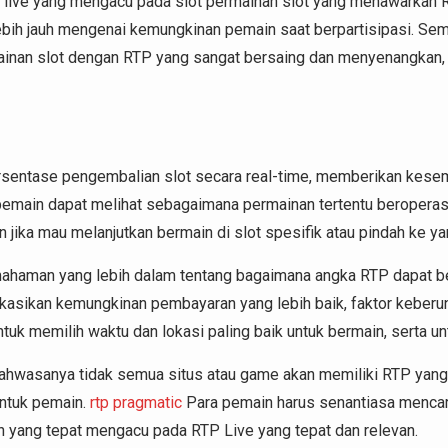
P live yang mengacu pada slot permainan slot yang menawarkan Re
ebih jauh mengenai kemungkinan pemain saat berpartisipasi. Se
ainan slot dengan RTP yang sangat bersaing dan menyenangkan
sentase pengembalian slot secara real-time, memberikan kesem
 pemain dapat melihat sebagaimana permainan tertentu beroper
 jika mau melanjutkan bermain di slot spesifik atau pindah ke ya
ahaman yang lebih dalam tentang bagaimana angka RTP dapat be
dikasikan kemungkinan pembayaran yang lebih baik, faktor kebe
k memilih waktu dan lokasi paling baik untuk bermain, serta un
 bahwasanya tidak semua situs atau game akan memiliki RTP yang 
ntuk pemain.
rtp pragmatic
Para pemain harus senantiasa mencari
yang tepat mengacu pada RTP Live yang tepat dan relevan.