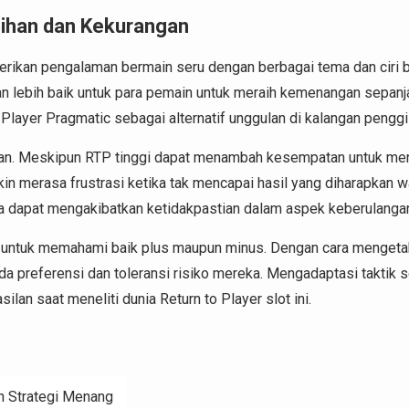
ebihan dan Kekurangan
rikan pengalaman bermain seru dengan berbagai tema dan ciri ba
 lebih baik untuk para pemain untuk meraih kemenangan sepanja
ayer Pragmatic sebagai alternatif unggulan di kalangan penggila
kan. Meskipun RTP tinggi dapat menambah kesempatan untuk mena
in merasa frustrasi ketika tak mencapai hasil yang diharapkan 
nya dapat mengakibatkan ketidakpastian dalam aspek keberulang
 untuk memahami baik plus maupun minus. Dengan cara mengetahu
 preferensi dan toleransi risiko mereka. Mengadaptasi taktik s
n saat meneliti dunia Return to Player slot ini.
n Strategi Menang