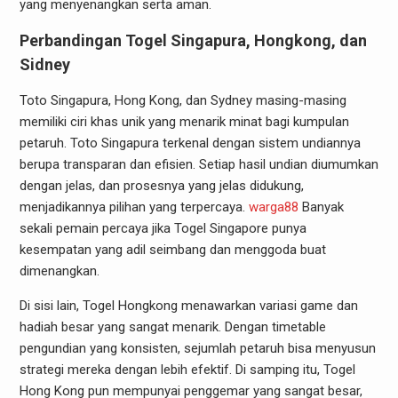
yang menyenangkan serta aman.
Perbandingan Togel Singapura, Hongkong, dan
Sidney
Toto Singapura, Hong Kong, dan Sydney masing-masing
memiliki ciri khas unik yang menarik minat bagi kumpulan
petaruh. Toto Singapura terkenal dengan sistem undiannya
berupa transparan dan efisien. Setiap hasil undian diumumkan
dengan jelas, dan prosesnya yang jelas didukung,
menjadikannya pilihan yang terpercaya.
warga88
Banyak
sekali pemain percaya jika Togel Singapore punya
kesempatan yang adil seimbang dan menggoda buat
dimenangkan.
Di sisi lain, Togel Hongkong menawarkan variasi game dan
hadiah besar yang sangat menarik. Dengan timetable
pengundian yang konsisten, sejumlah petaruh bisa menyusun
strategi mereka dengan lebih efektif. Di samping itu, Togel
Hong Kong pun mempunyai penggemar yang sangat besar,