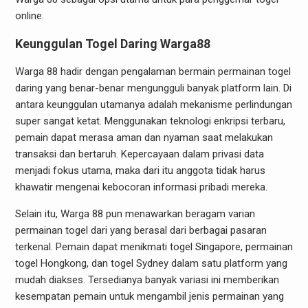
online.
Keunggulan Togel Daring Warga88
Warga 88 hadir dengan pengalaman bermain permainan togel
daring yang benar-benar mengungguli banyak platform lain. Di
antara keunggulan utamanya adalah mekanisme perlindungan
super sangat ketat. Menggunakan teknologi enkripsi terbaru,
pemain dapat merasa aman dan nyaman saat melakukan
transaksi dan bertaruh. Kepercayaan dalam privasi data
menjadi fokus utama, maka dari itu anggota tidak harus
khawatir mengenai kebocoran informasi pribadi mereka.
Selain itu, Warga 88 pun menawarkan beragam varian
permainan togel dari yang berasal dari berbagai pasaran
terkenal. Pemain dapat menikmati togel Singapore, permainan
togel Hongkong, dan togel Sydney dalam satu platform yang
mudah diakses. Tersedianya banyak variasi ini memberikan
kesempatan pemain untuk mengambil jenis permainan yang