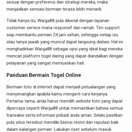
sesuai dengan preferensi dan strategi mereka, maka
menjadikan sensasi bermain terasa lebih menarik.
Tidak hanya itu, Warga88 pula dikenal dengan layanan
customer service mana responsif dan ramah. Tim support
siap membantu pemain 24 jam sehari, sehingga setiap isu
atau tanya jawab yang muncul dapat langsung diatasi. Hal ini
menghadirkan Warga88 sebagai opsi yang ideal bagi mereka
mencari platform togel daring yang dapat diandalkan dengan
pelayanan yang sangat memuaskan hati.
Panduan Bermain Togel Online
Bermain toto di internet dapat menjadi petualangan yang
menyenangkan apabila kamu mengerti cara kerjanya.
Pertama-tama, anda harus memilih website toto yang dapat
dipercaya seperti Warga88 untuk memastikan bahwa semua
transaksi serta informasi pribadi anda aman. Selalu pastikan
pula situs tersebut memiliki lisensi resmi dan reputasi baik
dalam kalangan pemain. Lakukan riset sebelum masuk