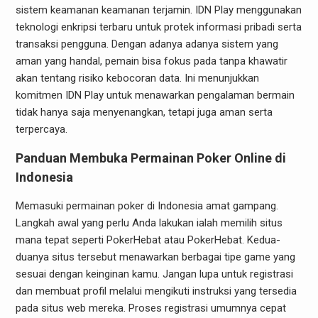
sistem keamanan keamanan terjamin. IDN Play menggunakan
teknologi enkripsi terbaru untuk protek informasi pribadi serta
transaksi pengguna. Dengan adanya adanya sistem yang
aman yang handal, pemain bisa fokus pada tanpa khawatir
akan tentang risiko kebocoran data. Ini menunjukkan
komitmen IDN Play untuk menawarkan pengalaman bermain
tidak hanya saja menyenangkan, tetapi juga aman serta
terpercaya.
Panduan Membuka Permainan Poker Online di
Indonesia
Memasuki permainan poker di Indonesia amat gampang.
Langkah awal yang perlu Anda lakukan ialah memilih situs
mana tepat seperti PokerHebat atau PokerHebat. Kedua-
duanya situs tersebut menawarkan berbagai tipe game yang
sesuai dengan keinginan kamu. Jangan lupa untuk registrasi
dan membuat profil melalui mengikuti instruksi yang tersedia
pada situs web mereka. Proses registrasi umumnya cepat