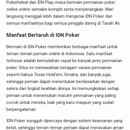
Pokerhebat dan IDN Play, masa bermain permainan poker
online online semakin komplit serta menyenangkan. Mari
langsung menggali lebih dalam mengenai IDN Poker dan
semua manfaatnya bagi semua penggila daring di Tanah Air.
Manfaat Bertaruh di IDN Poker
Bermain di IDN Poker memberikan berbagai manfaat untuk
teman-teman pemain online di Indonesia. Satu manfaat
terbesar adalah kemudahan cepat ke banyak jenis permainan
poker. Situs ini menawarkan beragam variasi permainan
seperti halnya Texas Hold’em, Omaha, dan banyak juga,
sehingga pemain dapat menentukan berdasarkan dengan
selera dan tingkat keahlian dirinya. Ini memungkinkan setiap
pemain untuk menemukan macam permainan yang paling
cocok untuk mereka, baik yang baru maupun yang sudah
berpengalaman.
IDN Poker sungguh dipercaya dengan sistem keamanan yang
ketat, sehingga teman-teman pemain dapat merasakan aman