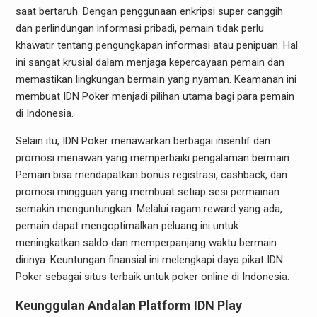
saat bertaruh. Dengan penggunaan enkripsi super canggih
dan perlindungan informasi pribadi, pemain tidak perlu
khawatir tentang pengungkapan informasi atau penipuan. Hal
ini sangat krusial dalam menjaga kepercayaan pemain dan
memastikan lingkungan bermain yang nyaman. Keamanan ini
membuat IDN Poker menjadi pilihan utama bagi para pemain
di Indonesia.
Selain itu, IDN Poker menawarkan berbagai insentif dan
promosi menawan yang memperbaiki pengalaman bermain.
Pemain bisa mendapatkan bonus registrasi, cashback, dan
promosi mingguan yang membuat setiap sesi permainan
semakin menguntungkan. Melalui ragam reward yang ada,
pemain dapat mengoptimalkan peluang ini untuk
meningkatkan saldo dan memperpanjang waktu bermain
dirinya. Keuntungan finansial ini melengkapi daya pikat IDN
Poker sebagai situs terbaik untuk poker online di Indonesia.
Keunggulan Andalan Platform IDN Play