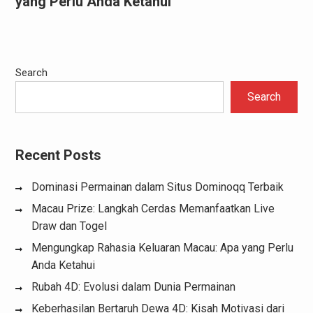
yang Perlu Anda Ketahui
Search
Search
Recent Posts
Dominasi Permainan dalam Situs Dominoqq Terbaik
Macau Prize: Langkah Cerdas Memanfaatkan Live
Draw dan Togel
Mengungkap Rahasia Keluaran Macau: Apa yang Perlu
Anda Ketahui
Rubah 4D: Evolusi dalam Dunia Permainan
Keberhasilan Bertaruh Dewa 4D: Kisah Motivasi dari