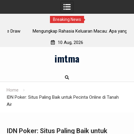
Breaking News
aw
Mengungkap Rahasia Keluaran Macau: Apa yang Perlu
Anda Ketahui
10 Aug, 2026
Skip
imtma
to
content
Home
IDN Poker: Situs Paling Baik untuk Pecinta Online di Tanah
Air
IDN Poker: Situs Paling Baik untuk