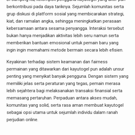
berkontribusi pada daya tariknya. Sejumlah komunitas serta
grup diskusi di platform sosial yang membicarakan strategi,
kiat, dan ramalan angka, sehingga meningkatkan perasaan
kebersamaan antara sesama penyangga. Interaksi tersebut
bukan hanya menjadikan aktivitas lebih seru namun serta
memberikan bantuan emosional untuk pemain baru yang
ingin ingin memahami metode bermain secara lebih efisien.
Keyakinan terhadap sistem keamanan dan fairness
permainan yang ditawarkan dari kayutogel pun adalah unsur
penting yang menyikat banyak pengguna. Dengan sistem yang
memiliki jelas serta peraturan yang tegas, pemain merasa
lebih sejahtera bagi melaksanakan transaksi finansial serta
memasang pertaruhan. Perpaduan antara akses mudah,
komunitas yang solid, serta rasa aman membuat kayutogel
sebagai opsi utama untuk sejumlah individu dalam ranah
perjudian online.