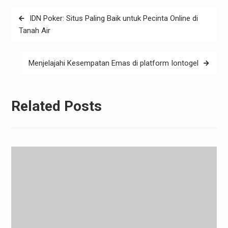
Post
IDN Poker: Situs Paling Baik untuk Pecinta Online di
navigation
Tanah Air
Menjelajahi Kesempatan Emas di platform Iontogel
Related Posts