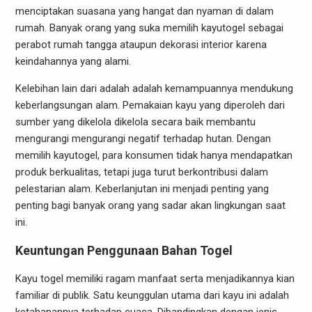
menciptakan suasana yang hangat dan nyaman di dalam
rumah. Banyak orang yang suka memilih kayutogel sebagai
perabot rumah tangga ataupun dekorasi interior karena
keindahannya yang alami.
Kelebihan lain dari adalah adalah kemampuannya mendukung
keberlangsungan alam. Pemakaian kayu yang diperoleh dari
sumber yang dikelola dikelola secara baik membantu
mengurangi mengurangi negatif terhadap hutan. Dengan
memilih kayutogel, para konsumen tidak hanya mendapatkan
produk berkualitas, tetapi juga turut berkontribusi dalam
pelestarian alam. Keberlanjutan ini menjadi penting yang
penting bagi banyak orang yang sadar akan lingkungan saat
ini.
Keuntungan Penggunaan Bahan Togel
Kayu togel memiliki ragam manfaat serta menjadikannya kian
familiar di publik. Satu keunggulan utama dari kayu ini adalah