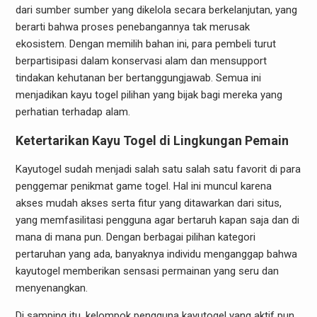
dari sumber sumber yang dikelola secara berkelanjutan, yang
berarti bahwa proses penebangannya tak merusak
ekosistem. Dengan memilih bahan ini, para pembeli turut
berpartisipasi dalam konservasi alam dan mensupport
tindakan kehutanan ber bertanggungjawab. Semua ini
menjadikan kayu togel pilihan yang bijak bagi mereka yang
perhatian terhadap alam.
Ketertarikan Kayu Togel di Lingkungan Pemain
Kayutogel sudah menjadi salah satu salah satu favorit di para
penggemar penikmat game togel. Hal ini muncul karena
akses mudah akses serta fitur yang ditawarkan dari situs,
yang memfasilitasi pengguna agar bertaruh kapan saja dan di
mana di mana pun. Dengan berbagai pilihan kategori
pertaruhan yang ada, banyaknya individu menganggap bahwa
kayutogel memberikan sensasi permainan yang seru dan
menyenangkan.
Di samping itu, kelompok pengguna kayutogel yang aktif pun