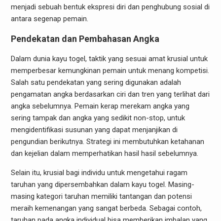
menjadi sebuah bentuk ekspresi diri dan penghubung sosial di
antara segenap pemain.
Pendekatan dan Pembahasan Angka
Dalam dunia kayu togel, taktik yang sesuai amat krusial untuk
memperbesar kemungkinan pemain untuk menang kompetisi.
Salah satu pendekatan yang sering digunakan adalah
pengamatan angka berdasarkan ciri dan tren yang terlihat dari
angka sebelumnya. Pemain kerap merekam angka yang
sering tampak dan angka yang sedikit non-stop, untuk
mengidentifikasi susunan yang dapat menjanjikan di
pengundian berikutnya. Strategi ini membutuhkan ketahanan
dan kejelian dalam memperhatikan hasil hasil sebelumnya.
Selain itu, krusial bagi individu untuk mengetahui ragam
taruhan yang dipersembahkan dalam kayu togel. Masing-
masing kategori taruhan memiliki tantangan dan potensi
meraih kemenangan yang sangat berbeda. Sebagai contoh,
taruhan pada angka individual bisa memberikan imbalan yang