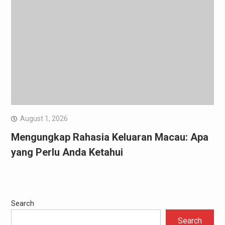
August 1, 2026
Mengungkap Rahasia Keluaran Macau: Apa
yang Perlu Anda Ketahui
Search
Search