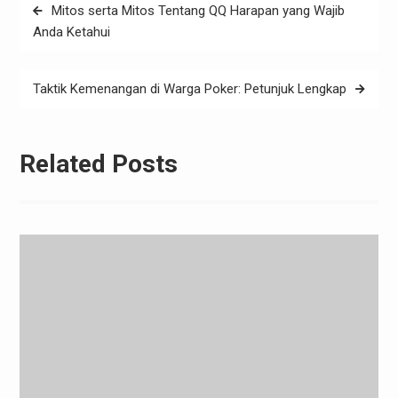
Post
Mitos serta Mitos Tentang QQ Harapan yang Wajib
navigation
Anda Ketahui
Taktik Kemenangan di Warga Poker: Petunjuk Lengkap
Related Posts