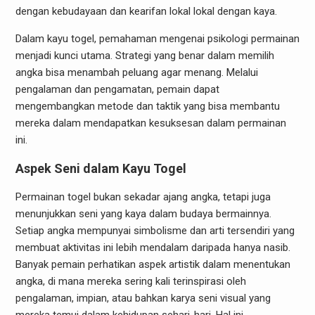
dengan kebudayaan dan kearifan lokal lokal dengan kaya.
Dalam kayu togel, pemahaman mengenai psikologi permainan
menjadi kunci utama. Strategi yang benar dalam memilih
angka bisa menambah peluang agar menang. Melalui
pengalaman dan pengamatan, pemain dapat
mengembangkan metode dan taktik yang bisa membantu
mereka dalam mendapatkan kesuksesan dalam permainan
ini.
Aspek Seni dalam Kayu Togel
Permainan togel bukan sekadar ajang angka, tetapi juga
menunjukkan seni yang kaya dalam budaya bermainnya.
Setiap angka mempunyai simbolisme dan arti tersendiri yang
membuat aktivitas ini lebih mendalam daripada hanya nasib.
Banyak pemain perhatikan aspek artistik dalam menentukan
angka, di mana mereka sering kali terinspirasi oleh
pengalaman, impian, atau bahkan karya seni visual yang