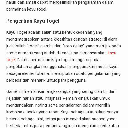
naluri dan amati dapat mendefinisikan pengalaman dalam
permainan kayu togel.
Pengertian Kayu Togel
Kayu Togel adalah salah satu bentuk kesenian yang
mengintegrasikan antara kreatifitas dengan strategi di alam
judi. Istilah "togel" diambil dari "toto gelap" yang merujuk pada
game numerik yang sudah dikenal luas di masyarakat.
kayu
togel
Dalam, permainan kayu togel mengacu pada
pengolahan angka menggunakan menggunakan media kayu
sebagai elemen utama, menciptakan suatu pengalaman yang
berbeda dan menarik untuk para pengguna.
Game ini memainkan angka-angka yang sering diambil dari
kejadian harian atau imajinasi. Pemain diharuskan untuk
mengandalkan insting serta pengalaman dalam memilih
kombinasi angka yang tepat. Kayu sebagai alat bukan hanya
bekerja sebagai alat, tetapi juga menyediakan nuansa yang
berbeda untuk para pemain yang ingin mengalami kedekatan