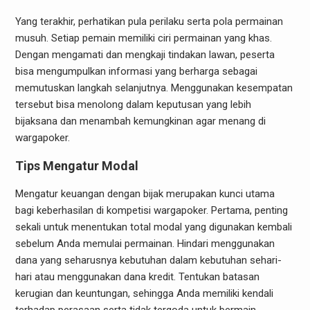
Yang terakhir, perhatikan pula perilaku serta pola permainan
musuh. Setiap pemain memiliki ciri permainan yang khas.
Dengan mengamati dan mengkaji tindakan lawan, peserta
bisa mengumpulkan informasi yang berharga sebagai
memutuskan langkah selanjutnya. Menggunakan kesempatan
tersebut bisa menolong dalam keputusan yang lebih
bijaksana dan menambah kemungkinan agar menang di
wargapoker.
Tips Mengatur Modal
Mengatur keuangan dengan bijak merupakan kunci utama
bagi keberhasilan di kompetisi wargapoker. Pertama, penting
sekali untuk menentukan total modal yang digunakan kembali
sebelum Anda memulai permainan. Hindari menggunakan
dana yang seharusnya kebutuhan dalam kebutuhan sehari-
hari atau menggunakan dana kredit. Tentukan batasan
kerugian dan keuntungan, sehingga Anda memiliki kendali