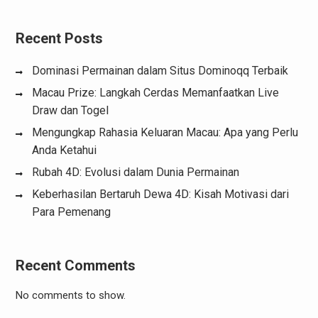
Recent Posts
Dominasi Permainan dalam Situs Dominoqq Terbaik
Macau Prize: Langkah Cerdas Memanfaatkan Live
Draw dan Togel
Mengungkap Rahasia Keluaran Macau: Apa yang Perlu
Anda Ketahui
Rubah 4D: Evolusi dalam Dunia Permainan
Keberhasilan Bertaruh Dewa 4D: Kisah Motivasi dari
Para Pemenang
Recent Comments
No comments to show.