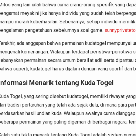
Mitos yang lain ialah bahwa cuma orang-orang spesifik yang dapa
pengamat meyakini jika hanya individu yang sudah telah berpenga
mampu meraih keberhasilan. Sebenarnya, setiap individu memilik
pengalaman pengetahuan sebelumnya soal game.
sunnyprivatet
Terakhir, ada anggapan bahwa permainan kudatogel mempunyai uns
mengenali kemenangan. Walaupun terdapat peristiwa-peristiwa sp
kebanyakan permainan secara umum bersifat adil serta dipantau da
bahwa seperti, kudatogel harus dijalani dengan yang sportif dan b
Informasi Menarik tentang Kuda Togel
Kuda Togel, yang sering disebut kudatogel, memiliki riwayat yang
dari tradisi pertaruhan yang telah ada sejak dulu, di mana para 
berdasarkan hasil undian kuda. Walaupun awalnya cuma dianggap 
beberapa permainan yang paling digemari di berbagai negara, ter
Salah satu fakta menarik tentang Kuda Togel adalah sistem numer