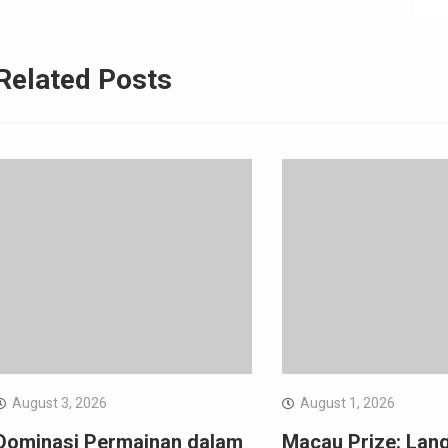
Related Posts
August 3, 2026
August 1, 2026
Dominasi Permainan dalam
Macau Prize: Lan