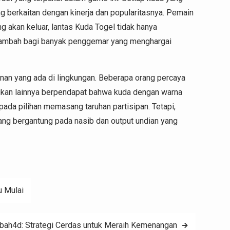
ng berkaitan dengan kinerja dan popularitasnya. Pemain
akan keluar, lantas Kuda Togel tidak hanya
 menambah bagi banyak penggemar yang menghargai
inan yang ada di lingkungan. Beberapa orang percaya
kan lainnya berpendapat bahwa kuda dengan warna
 pada pilihan memasang taruhan partisipan. Tetapi,
ang bergantung pada nasib dan output undian yang
u Mulai
bah4d: Strategi Cerdas untuk Meraih Kemenangan