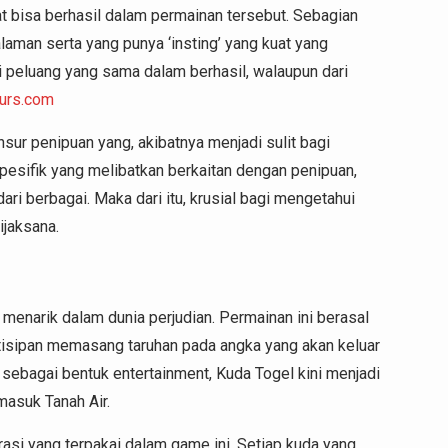
t bisa berhasil dalam permainan tersebut. Sebagian
laman serta yang punya ‘insting’ yang kuat yang
i peluang yang sama dalam berhasil, walaupun dari
ours.com
ur penipuan yang, akibatnya menjadi sulit bagi
esifik yang melibatkan berkaitan dengan penipuan,
ri berbagai. Maka dari itu, krusial bagi mengetahui
ijaksana.
 menarik dalam dunia perjudian. Permainan ini berasal
partisipan memasang taruhan pada angka yang akan keluar
sebagai bentuk entertainment, Kuda Togel kini menjadi
masuk Tanah Air.
asi yang terpakai dalam game ini. Setiap kuda yang