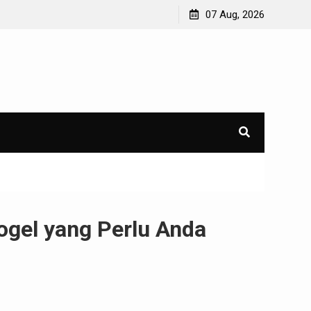
usi dalam Dunia Permainan
Dominasi Permainan dala
07 Aug, 2026
ogel yang Perlu Anda