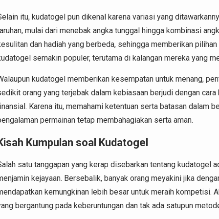
Selain itu, kudatogel pun dikenal karena variasi yang ditawarkann
taruhan, mulai dari menebak angka tunggal hingga kombinasi angka
kesulitan dan hadiah yang berbeda, sehingga memberikan pilihan
kudatogel semakin populer, terutama di kalangan mereka yang me
Walaupun kudatogel memberikan kesempatan untuk menang, penti
sedikit orang yang terjebak dalam kebiasaan berjudi dengan car
finansial. Karena itu, memahami ketentuan serta batasan dalam 
pengalaman permainan tetap membahagiakan serta aman.
Kisah Kumpulan soal Kudatogel
Salah satu tanggapan yang kerap disebarkan tentang kudatogel a
menjamin kejayaan. Bersebalik, banyak orang meyakini jika denga
mendapatkan kemungkinan lebih besar untuk meraih kompetisi. A
yang bergantung pada keberuntungan dan tak ada satupun metod