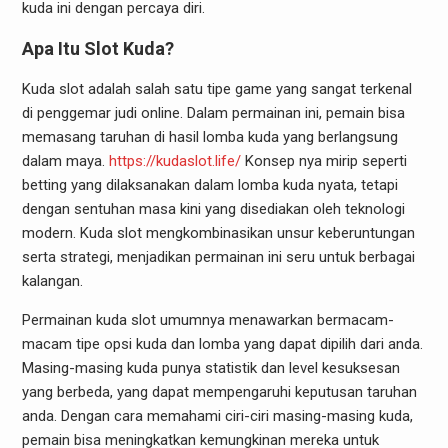
kuda ini dengan percaya diri.
Apa Itu Slot Kuda?
Kuda slot adalah salah satu tipe game yang sangat terkenal
di penggemar judi online. Dalam permainan ini, pemain bisa
memasang taruhan di hasil lomba kuda yang berlangsung
dalam maya.
https://kudaslot.life/
Konsep nya mirip seperti
betting yang dilaksanakan dalam lomba kuda nyata, tetapi
dengan sentuhan masa kini yang disediakan oleh teknologi
modern. Kuda slot mengkombinasikan unsur keberuntungan
serta strategi, menjadikan permainan ini seru untuk berbagai
kalangan.
Permainan kuda slot umumnya menawarkan bermacam-
macam tipe opsi kuda dan lomba yang dapat dipilih dari anda.
Masing-masing kuda punya statistik dan level kesuksesan
yang berbeda, yang dapat mempengaruhi keputusan taruhan
anda. Dengan cara memahami ciri-ciri masing-masing kuda,
pemain bisa meningkatkan kemungkinan mereka untuk