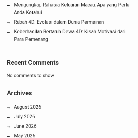
Mengungkap Rahasia Keluaran Macau: Apa yang Perlu
Anda Ketahui
Rubah 4D: Evolusi dalam Dunia Permainan
Keberhasilan Bertaruh Dewa 4D: Kisah Motivasi dari
Para Pemenang
Recent Comments
No comments to show.
Archives
August 2026
July 2026
June 2026
May 2026