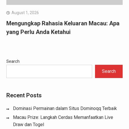
August 1, 2026
Mengungkap Rahasia Keluaran Macau: Apa
yang Perlu Anda Ketahui
Search
Search
Recent Posts
Dominasi Permainan dalam Situs Dominoqq Terbaik
Macau Prize: Langkah Cerdas Memanfaatkan Live
Draw dan Togel