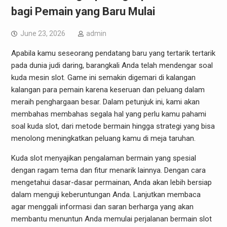
bagi Pemain yang Baru Mulai
June 23, 2026
admin
Apabila kamu seseorang pendatang baru yang tertarik tertarik
pada dunia judi daring, barangkali Anda telah mendengar soal
kuda mesin slot. Game ini semakin digemari di kalangan
kalangan para pemain karena keseruan dan peluang dalam
meraih penghargaan besar. Dalam petunjuk ini, kami akan
membahas membahas segala hal yang perlu kamu pahami
soal kuda slot, dari metode bermain hingga strategi yang bisa
menolong meningkatkan peluang kamu di meja taruhan.
Kuda slot menyajikan pengalaman bermain yang spesial
dengan ragam tema dan fitur menarik lainnya. Dengan cara
mengetahui dasar-dasar permainan, Anda akan lebih bersiap
dalam menguji keberuntungan Anda. Lanjutkan membaca
agar menggali informasi dan saran berharga yang akan
membantu menuntun Anda memulai perjalanan bermain slot