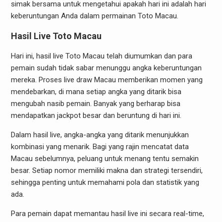
simak bersama untuk mengetahui apakah hari ini adalah hari
keberuntungan Anda dalam permainan Toto Macau.
Hasil Live Toto Macau
Hari ini, hasil live Toto Macau telah diumumkan dan para
pemain sudah tidak sabar menunggu angka keberuntungan
mereka. Proses live draw Macau memberikan momen yang
mendebarkan, di mana setiap angka yang ditarik bisa
mengubah nasib pemain. Banyak yang berharap bisa
mendapatkan jackpot besar dan beruntung di hari ini.
Dalam hasil live, angka-angka yang ditarik menunjukkan
kombinasi yang menarik. Bagi yang rajin mencatat data
Macau sebelumnya, peluang untuk menang tentu semakin
besar. Setiap nomor memiliki makna dan strategi tersendiri,
sehingga penting untuk memahami pola dan statistik yang
ada.
Para pemain dapat memantau hasil live ini secara real-time,