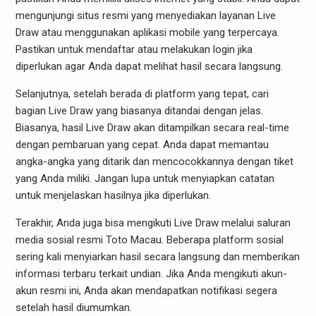
mengunjungi situs resmi yang menyediakan layanan Live
Draw atau menggunakan aplikasi mobile yang terpercaya.
Pastikan untuk mendaftar atau melakukan login jika
diperlukan agar Anda dapat melihat hasil secara langsung.
Selanjutnya, setelah berada di platform yang tepat, cari
bagian Live Draw yang biasanya ditandai dengan jelas.
Biasanya, hasil Live Draw akan ditampilkan secara real-time
dengan pembaruan yang cepat. Anda dapat memantau
angka-angka yang ditarik dan mencocokkannya dengan tiket
yang Anda miliki. Jangan lupa untuk menyiapkan catatan
untuk menjelaskan hasilnya jika diperlukan.
Terakhir, Anda juga bisa mengikuti Live Draw melalui saluran
media sosial resmi Toto Macau. Beberapa platform sosial
sering kali menyiarkan hasil secara langsung dan memberikan
informasi terbaru terkait undian. Jika Anda mengikuti akun-
akun resmi ini, Anda akan mendapatkan notifikasi segera
setelah hasil diumumkan.