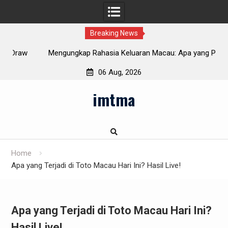
Breaking News
aw
Mengungkap Rahasia Keluaran Macau: Apa yang Perlu
Anda Ketahui
06 Aug, 2026
Skip
imtma
to
content
Home
Apa yang Terjadi di Toto Macau Hari Ini? Hasil Live!
Apa yang Terjadi di Toto Macau Hari Ini?
Hasil Live!