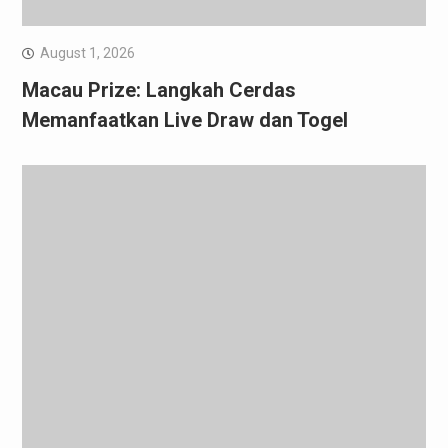
August 1, 2026
Macau Prize: Langkah Cerdas
Memanfaatkan Live Draw dan Togel