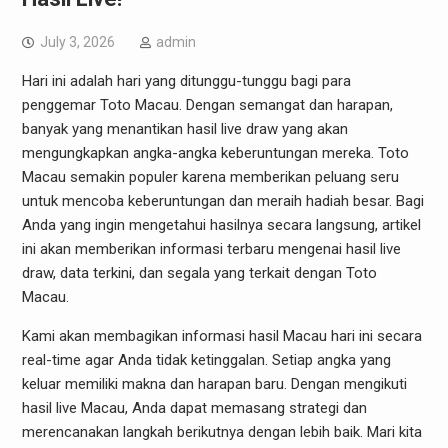
July 3, 2026
admin
Hari ini adalah hari yang ditunggu-tunggu bagi para
penggemar Toto Macau. Dengan semangat dan harapan,
banyak yang menantikan hasil live draw yang akan
mengungkapkan angka-angka keberuntungan mereka. Toto
Macau semakin populer karena memberikan peluang seru
untuk mencoba keberuntungan dan meraih hadiah besar. Bagi
Anda yang ingin mengetahui hasilnya secara langsung, artikel
ini akan memberikan informasi terbaru mengenai hasil live
draw, data terkini, dan segala yang terkait dengan Toto
Macau.
Kami akan membagikan informasi hasil Macau hari ini secara
real-time agar Anda tidak ketinggalan. Setiap angka yang
keluar memiliki makna dan harapan baru. Dengan mengikuti
hasil live Macau, Anda dapat memasang strategi dan
merencanakan langkah berikutnya dengan lebih baik. Mari kita