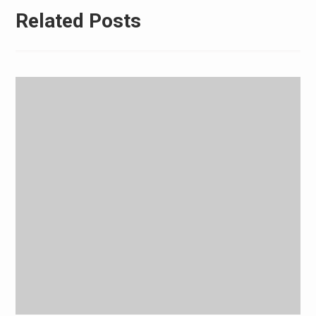
Related Posts