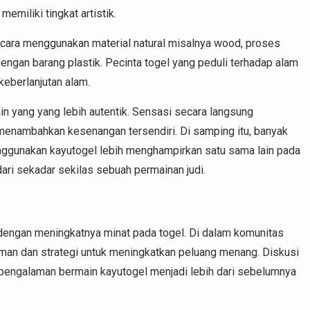
emiliki tingkat artistik.
 cara menggunakan material natural misalnya wood, proses
ngan barang plastik. Pecinta togel yang peduli terhadap alam
eberlanjutan alam.
 yang yang lebih autentik. Sensasi secara langsung
enambahkan kesenangan tersendiri. Di samping itu, banyak
ggunakan kayutogel lebih menghampirkan satu sama lain pada
dari sekadar sekilas sebuah permainan judi.
 dengan meningkatnya minat pada togel. Di dalam komunitas
man dan strategi untuk meningkatkan peluang menang. Diskusi
pengalaman bermain kayutogel menjadi lebih dari sebelumnya