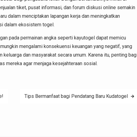
njualan tiket, pusat informasi, dan forum diskusi online semakin
aru dalam menciptakan lapangan kerja dan meningkatkan
si dalam ekosistem togel.
ungan pada permainan angka seperti kayutogel dapat memicu
du mungkin mengalami konsekuensi keuangan yang negatif, yang
keluarga dan masyarakat secara umum. Karena itu, penting bag
tas mereka agar menjaga kesejahteraan sosial.
e!
Tips Bermanfaat bagi Pendatang Baru Kudatogel