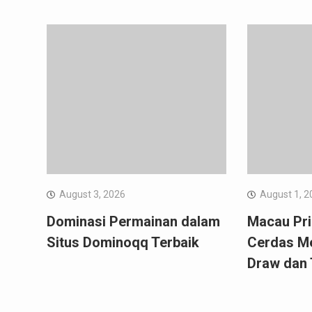
August 3, 2026
August 1, 2
Dominasi Permainan dalam
Macau Pri
Situs Dominoqq Terbaik
Cerdas M
Draw dan 