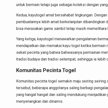
untuk bermain tetapi juga sebagai koleksi dengan yang m
Kedua, kayutogel amat bersahabat lingkungan. Dengan
pembuatannya lebih amat berkelanjutan dibandingkan de
bisa merasakan game sambil tetap masih memelihara k
Yang ketiga, kayutogel menawarkan pengalaman bermain
mendapatkan dan memakai kayu togel ketika bermain m
sekali pecinta yang bahwa bahwasanya permainan men
tradisi budaya dan tradisi setempat, sehingga ia lebih 
Komunitas Pecinta Togel
Komunitas pecinta togel semakin maju seiring seiring
tersebut, beberapa anggotanya saling berbagi pengala
yang hangat hangat dan saling mendukung menjadikan 
menyenangkan dan dinamis.