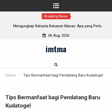
Breaking News
aw
Mengungkap Rahasia Keluaran Macau: Apa yang Perlu
Anda Ketahui
06 Aug, 2026
Skip
imtma
to
content
Home
Tips Bermanfaat bagi Pendatang Baru Kudatogel
Tips Bermanfaat bagi Pendatang Baru
Kudatogel