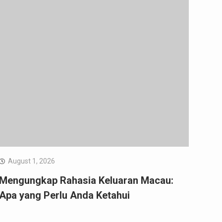
August 1, 2026
Mengungkap Rahasia Keluaran Macau:
Apa yang Perlu Anda Ketahui