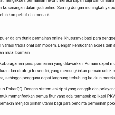
t mengakses permainan favorit mereka kapan saja dan di mana s
i kesenangan dalam judi online. Seiring dengan meningkatnya p
ebih kompetitif dan menarik.
uler dalam dunia permainan online, khususnya bagi para penggem
uk variasi tradisional dan modern. Dengan kemudahan akses dan
n mulai bermain.
h keberagaman jenis permainan yang ditawarkan. Pemain dapat me
aturan dan strategi tersendiri, yang memungkinkan pemain untuk
hana, sehingga pengguna dapat langsung terhubung ke akun mereka
itus PokerQQ. Dengan sistem enkripsi yang canggih dan pelayan
untuk memanfaatkan semua fitur yang ada, termasuk aplikasi P
emakin menjadi pilihan utama bagi para pencinta permainan poke