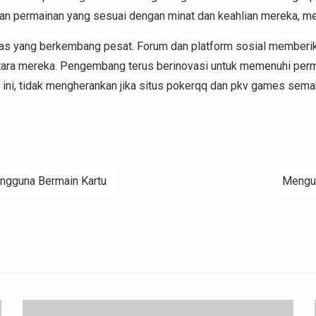
 permainan yang sesuai dengan minat dan keahlian mereka, me
itas yang berkembang pesat. Forum dan platform sosial memberi
tara mereka. Pengembang terus berinovasi untuk memenuhi perm
ni, tidak mengherankan jika situs pokerqq dan pkv games sema
ngguna Bermain Kartu
Mengup