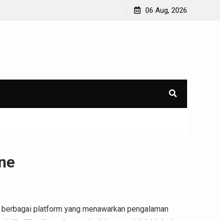
Dominasi Permainan dalam Situs Dominoqq Terbaik
06 Aug, 2026
ne
ya berbagai platform yang menawarkan pengalaman