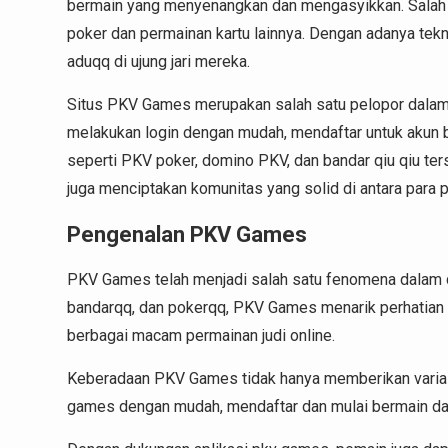
bermain yang menyenangkan dan mengasyikkan. Salah s
poker dan permainan kartu lainnya. Dengan adanya tek
aduqq di ujung jari mereka.
Situs PKV Games merupakan salah satu pelopor dalam
melakukan login dengan mudah, mendaftar untuk akun b
seperti PKV poker, domino PKV, dan bandar qiu qiu ter
juga menciptakan komunitas yang solid di antara para
Pengenalan PKV Games
PKV Games telah menjadi salah satu fenomena dalam du
bandarqq, dan pokerqq, PKV Games menarik perhatian 
berbagai macam permainan judi online.
Keberadaan PKV Games tidak hanya memberikan variasi
games dengan mudah, mendaftar dan mulai bermain da