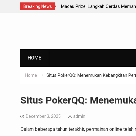
das Memanfaatkan Live
Mengungkap Rahasia Keluaran Macau:
Breaking News
Anda Ketahui
Skip
to
content
HOME
Home
Situs PokerQQ: Menemukan Kebangkitan Per
Situs PokerQQ: Menemuka
December 3, 2025
admin
Dalam beberapa tahun terakhir, permainan online tel