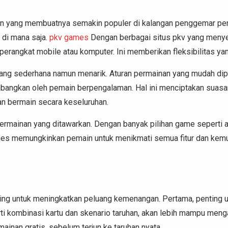
yang membuatnya semakin populer di kalangan penggemar perma
 di mana saja.
pkv games
Dengan berbagai situs pkv yang menyed
angkat mobile atau komputer. Ini memberikan fleksibilitas yang
n yang sederhana namun menarik. Aturan permainan yang mudah 
mbangkan oleh pemain berpengalaman. Hal ini menciptakan suasa
an bermain secara keseluruhan.
ermainan yang ditawarkan. Dengan banyak pilihan game seperti ad
ames memungkinkan pemain untuk menikmati semua fitur dan kem
ng untuk meningkatkan peluang kemenangan. Pertama, penting u
i kombinasi kartu dan skenario taruhan, akan lebih mampu meng
ainan gratis, sebelum terjun ke taruhan nyata.