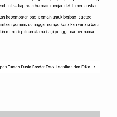
mbuat setiap sesi bermain menjadi lebih memuaskan.
kan kesempatan bagi pemain untuk berbagi strategi
intaan pemain, sehingga memperkenalkan variasi baru
kin menjadi pilihan utama bagi penggemar permainan
as Tuntas Dunia Bandar Toto: Legalitas dan Etika