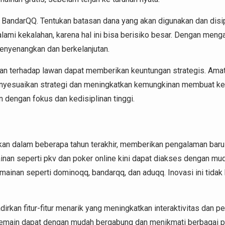
 BandarQQ. Tentukan batasan dana yang akan digunakan dan disi
alami kekalahan, karena hal ini bisa berisiko besar. Dengan men
nyenangkan dan berkelanjutan.
an terhadap lawan dapat memberikan keuntungan strategis. Amat
enyesuaikan strategi dan meningkatkan kemungkinan membuat ke
 dengan fokus dan kedisiplinan tinggi.
kan dalam beberapa tahun terakhir, memberikan pengalaman baru
inan seperti pkv dan poker online kini dapat diakses dengan mud
inan seperti dominoqq, bandarqq, dan aduqq. Inovasi ini tidak 
irkan fitur-fitur menarik yang meningkatkan interaktivitas dan
emain dapat dengan mudah bergabung dan menikmati berbagai pe