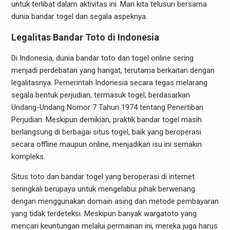
untuk terlibat dalam aktivitas ini. Mari kita telusuri bersama
dunia bandar togel dan segala aspeknya.
Legalitas Bandar Toto di Indonesia
Di Indonesia, dunia bandar toto dan togel online sering
menjadi perdebatan yang hangat, terutama berkaitan dengan
legalitasnya. Pemerintah Indonesia secara tegas melarang
segala bentuk perjudian, termasuk togel, berdasarkan
Undang-Undang Nomor 7 Tahun 1974 tentang Penertiban
Perjudian. Meskipun demikian, praktik bandar togel masih
berlangsung di berbagai situs togel, baik yang beroperasi
secara offline maupun online, menjadikan isu ini semakin
kompleks.
Situs toto dan bandar togel yang beroperasi di internet
seringkali berupaya untuk mengelabui pihak berwenang
dengan menggunakan domain asing dan metode pembayaran
yang tidak terdeteksi. Meskipun banyak wargatoto yang
mencari keuntungan melalui permainan ini, mereka juga harus