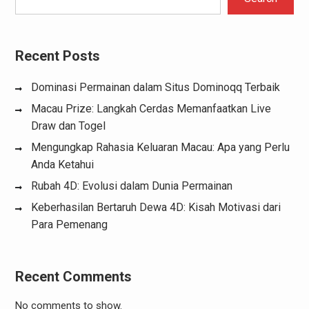
Recent Posts
Dominasi Permainan dalam Situs Dominoqq Terbaik
Macau Prize: Langkah Cerdas Memanfaatkan Live
Draw dan Togel
Mengungkap Rahasia Keluaran Macau: Apa yang Perlu
Anda Ketahui
Rubah 4D: Evolusi dalam Dunia Permainan
Keberhasilan Bertaruh Dewa 4D: Kisah Motivasi dari
Para Pemenang
Recent Comments
No comments to show.