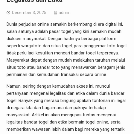
December 3, 2025
admin
Dunia perjudian online semakin berkembang di era digital ini,
salah satunya adalah pasar togel yang kini semakin mudah
diakses masyarakat. Dengan hadirnya berbagai platform
seperti wargatoto dan situs togel, para penggemar toto togel
tidak perlu lagi kesulitan mencari bandar togel terpercaya.
Masyarakat dapat dengan mudah melakukan taruhan melalui
situs toto atau bandar toto yang menawarkan beragam jenis
permainan dan kemudahan transaksi secara online.
Namun, seiring dengan kemudahan akses ini, muncul
pertanyaan mengenai legalitas dan etika dalam dunia bandar
togel. Banyak yang merasa bingung apakah tontonan ini legal
di negara kita dan bagaimana dampaknya terhadap
masyarakat. Artikel ini akan mengupas tuntas mengenai
legalitas bandar togel dan etika bermain togel online, serta
memberikan wawasan lebih dalam bagi mereka yang tertarik