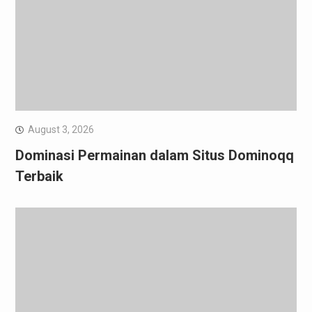
August 3, 2026
Dominasi Permainan dalam Situs Dominoqq
Terbaik