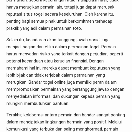
permainan, seperti kecurangan atau manipulasi hasil, tidak
hanya merugikan pemain lain, tetapi juga dapat merusak
reputasi situs togel secara keseluruhan. Oleh karena itu,
penting bagi semua pihak untuk berkomitmen terhadap
praktik yang adil dalam permainan toto.
Selain itu, kesadaran akan tanggung jawab sosial juga
menjadi bagian dari etika dalam permainan togel. Pemain
harus menyadari risiko yang terkait dengan perjudian, seperti
potensi kecanduan atau kerugian finansial. Dengan
memahami hal ini, mereka dapat membuat keputusan yang
lebih bijak dan tidak terjebak dalam permainan yang
merugikan. Bandar togel online juga memiliki peran dalam
mempromosikan permainan yang bertanggung jawab dengan
menyediakan informasi dan dukungan kepada pemain yang
mungkin membutuhkan bantuan.
Terakhir, kolaborasi antara pemain dan bandar sangat penting
dalam menciptakan lingkungan bermain yang positif. Melalui
komunikasi yang terbuka dan saling menghormati, pemain