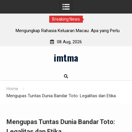
Breaking News
aw
Mengungkap Rahasia Keluaran Macau: Apa yang Perlu
Anda Ketahui
08 Aug, 2026
Skip
imtma
to
content
Home
Mengupas Tuntas Dunia Bandar Toto: Legalitas dan Etika
Mengupas Tuntas Dunia Bandar Toto:
Legalitas dan Etika