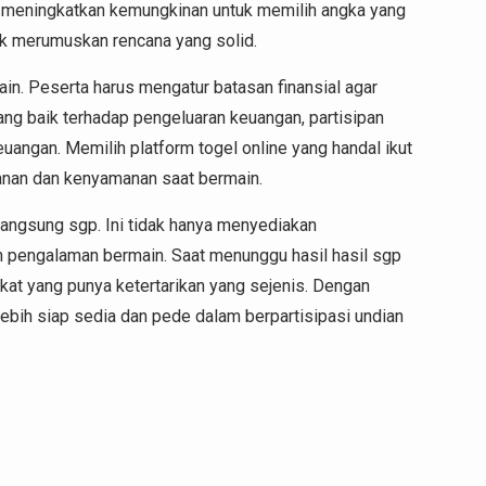
sa meningkatkan kemungkinan untuk memilih angka yang
uk merumuskan rencana yang solid.
in. Peserta harus mengatur batasan finansial agar
ng baik terhadap pengeluaran keuangan, partisipan
euangan. Memilih platform togel online yang handal ikut
nan dan kenyamanan saat bermain.
 langsung sgp. Ini tidak hanya menyediakan
h pengalaman bermain. Saat menunggu hasil hasil sgp
at yang punya ketertarikan yang sejenis. Dengan
bih siap sedia dan pede dalam berpartisipasi undian