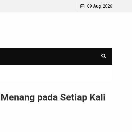
mainan
Dominasi Permainan dalam Situs Dominoqq Te
09 Aug, 2026
Menang pada Setiap Kali