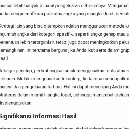
muncul lebih banyak di hasil pengeluaran sebelumnya. Mengamat
Anda mengidentifikasi pola atau angka yang mungkin lebih berunt
Strategi lain yang bisa diterapkan adalah menggunakan metode k
sejumlah angka dari kategori spesifik, seperti angka genap atau 
penentuan lebih terorganisir, tetapi juga dapat meningkatkan pe
kemungkinan. Ini terutama berguna jika Anda ikut serta dalam gru
asil.
Sebagai penutup, pertimbangkan untuk menggunakan tools atau ap
keluaran. Melalui menggunakan teknologi, Anda bisa mendapatkan
muncul dan pengeluaran terbaru. Hal ini dapat menunjang Anda m
strategis dalam memilih angka togel, sehingga menambah peluan
diselenggarakan.
Signifikansi Informasi Hasil