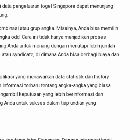
i data pengeluaran togel Singapore dapat menunjang
ung.
ombinasi atau grup angka. Misalnya, Anda bisa memilih
angka odd. Cara ini tidak hanya menjadikan proses
luang Anda untuk menang dengan menutupi lebih jumlah
p atau syndicate, di dimana Anda bisa berbagi biaya dan
likasi yang menawarkan data statistik dan history
 informasi terbaru tentang angka-angka yang biasa
engambil keputusan yang lebih berinformasi dan
g Anda untuk sukses dalam tiap undian yang