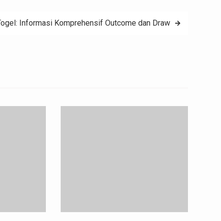
ogel: Informasi Komprehensif Outcome dan Draw