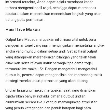
informasi tersebut, Anda dapat selalu mendapat kabar
terbaru mengenai hasil togel, sehingga dapat membantu
saudara dalam menentukan menentukan langkah yang akan
datang pada permainan.
Hasil Live Makau
Output Live Macau merupakan informasi vital untuk para
penggemar togel yang ingin menginginkan mengetahui angka-
angka yang muncul dalam setiap undi. Setiap hasil output
yang ditampilkan merefleksikan bilangan yang telah telah
dilakukan serta relevan untuk berbagai tipe game togel,
termasuk live makau 5d. Dengan mengetahui mengetahui
output ini, peserta dapat menganalisis dan merancang taktik
strategi mereka untuk permainan yang akan datang.
Undian langsung makau merupakan saat yang dinantikan
dijadwalkan banyak individu, dimana output undian
diumumkan secara live. Event ini menyuguhkan atmosfer
yang penuh ketegangan dan penuh harapan bagi para