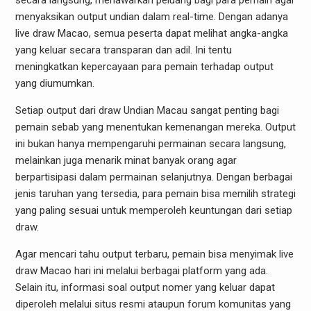
secara langsung, menawarkan peluang bagi para pemain agar
menyaksikan output undian dalam real-time. Dengan adanya
live draw Macao, semua peserta dapat melihat angka-angka
yang keluar secara transparan dan adil. Ini tentu
meningkatkan kepercayaan para pemain terhadap output
yang diumumkan.
Setiap output dari draw Undian Macau sangat penting bagi
pemain sebab yang menentukan kemenangan mereka. Output
ini bukan hanya mempengaruhi permainan secara langsung,
melainkan juga menarik minat banyak orang agar
berpartisipasi dalam permainan selanjutnya. Dengan berbagai
jenis taruhan yang tersedia, para pemain bisa memilih strategi
yang paling sesuai untuk memperoleh keuntungan dari setiap
draw.
Agar mencari tahu output terbaru, pemain bisa menyimak live
draw Macao hari ini melalui berbagai platform yang ada.
Selain itu, informasi soal output nomer yang keluar dapat
diperoleh melalui situs resmi ataupun forum komunitas yang