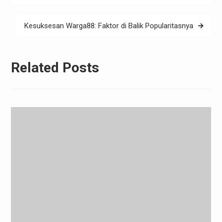
Kesuksesan Warga88: Faktor di Balik Popularitasnya
Related Posts