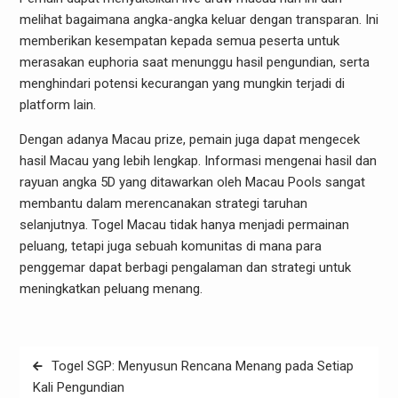
melihat bagaimana angka-angka keluar dengan transparan. Ini
memberikan kesempatan kepada semua peserta untuk
merasakan euphoria saat menunggu hasil pengundian, serta
menghindari potensi kecurangan yang mungkin terjadi di
platform lain.
Dengan adanya Macau prize, pemain juga dapat mengecek
hasil Macau yang lebih lengkap. Informasi mengenai hasil dan
rayuan angka 5D yang ditawarkan oleh Macau Pools sangat
membantu dalam merencanakan strategi taruhan
selanjutnya. Togel Macau tidak hanya menjadi permainan
peluang, tetapi juga sebuah komunitas di mana para
penggemar dapat berbagi pengalaman dan strategi untuk
meningkatkan peluang menang.
Post
Togel SGP: Menyusun Rencana Menang pada Setiap
navigation
Kali Pengundian