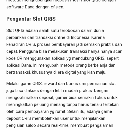
metode menghubungkan deposit mesin slot QRIS dengan
software Dana dengan efisien.
Pengantar Slot QRIS
Slot QRIS adalah salah satu terobosan dalam dunia
perbankan dan transaksi online di Indonesia. Karena
kehadiran QRIS, proses pembayaran jadi semakin praktis dan
cepat. Pengguna bisa melakukan transaksi hanya hanya scan
kode QR menggunakan aplikasi yg mendukung QRIS, seperti
aplikasi Dana. Ini mengubah metode orang berbelanja dan
bertransaksi, khususnya di era digital yang kian maju.
Melalui game QRIS, reward dan bonus dari permainan slot
juga bisa diakses dengan lebih mudah praktis. Dengan
mengoptimalkan deposit, gamer bisa semakin fokus untuk
meningkatkan peluang menang tanpa harus terlalu tertekan
oleh cara pembayaran yg rumit. Selain itu, adanya game
deposit QRIS membolehkan user untuk menjalankan
pengisian saldo secara real-time, membuat pengalaman