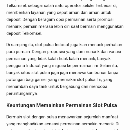
Telkomsel, sebagai salah satu operator seluler terbesar di,
memberikan layanan yang cepat aman dan aman untuk
deposit. Dengan beragam opsi permainan serta promosi
menarik, pemain merasa lebih diri saat bermain menggunakan
deposit Telkomsel.
Di samping itu, slot pulsa Indosat juga kian menarik perhatian
para pemain. Dengan proposisi yang dan menarik dan variasi
permainan yang tidak kalah tidak kalah menarik, banyak
pengguna Indosat yang migrasi ke permainan ini. Selain itu,
banyak situs slot pulsa juga juga menawarkan bonus tanpa
potongan bagi gamer yang memakai slot pulsa Tri, yang
menambah daya tarik untuk bergabung dan mencoba
peruntungannya.
Keuntungan Memainkan Permainan Slot Pulsa
Bermain slot dengan pulsa menawarkan sejumlah manfaat
yang menghadirkan sensasi permainan semakin menarik. Di