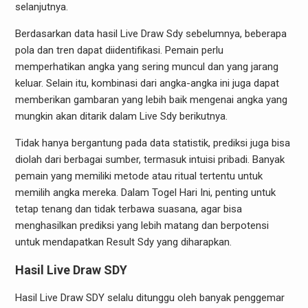
selanjutnya.
Berdasarkan data hasil Live Draw Sdy sebelumnya, beberapa
pola dan tren dapat diidentifikasi. Pemain perlu
memperhatikan angka yang sering muncul dan yang jarang
keluar. Selain itu, kombinasi dari angka-angka ini juga dapat
memberikan gambaran yang lebih baik mengenai angka yang
mungkin akan ditarik dalam Live Sdy berikutnya.
Tidak hanya bergantung pada data statistik, prediksi juga bisa
diolah dari berbagai sumber, termasuk intuisi pribadi. Banyak
pemain yang memiliki metode atau ritual tertentu untuk
memilih angka mereka. Dalam Togel Hari Ini, penting untuk
tetap tenang dan tidak terbawa suasana, agar bisa
menghasilkan prediksi yang lebih matang dan berpotensi
untuk mendapatkan Result Sdy yang diharapkan.
Hasil Live Draw SDY
Hasil Live Draw SDY selalu ditunggu oleh banyak penggemar