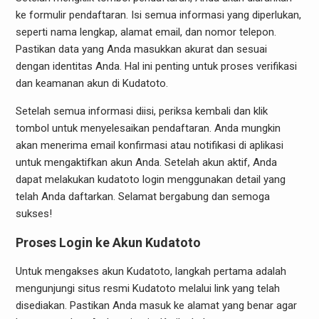
ke formulir pendaftaran. Isi semua informasi yang diperlukan,
seperti nama lengkap, alamat email, dan nomor telepon.
Pastikan data yang Anda masukkan akurat dan sesuai
dengan identitas Anda. Hal ini penting untuk proses verifikasi
dan keamanan akun di Kudatoto.
Setelah semua informasi diisi, periksa kembali dan klik
tombol untuk menyelesaikan pendaftaran. Anda mungkin
akan menerima email konfirmasi atau notifikasi di aplikasi
untuk mengaktifkan akun Anda. Setelah akun aktif, Anda
dapat melakukan kudatoto login menggunakan detail yang
telah Anda daftarkan. Selamat bergabung dan semoga
sukses!
Proses Login ke Akun Kudatoto
Untuk mengakses akun Kudatoto, langkah pertama adalah
mengunjungi situs resmi Kudatoto melalui link yang telah
disediakan. Pastikan Anda masuk ke alamat yang benar agar