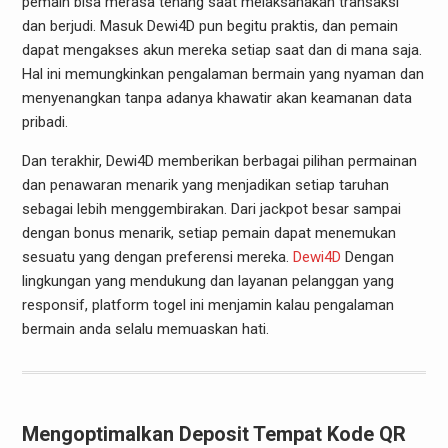
pemain bisa merasa tenang saat melaksanakan transaksi
dan berjudi. Masuk Dewi4D pun begitu praktis, dan pemain
dapat mengakses akun mereka setiap saat dan di mana saja.
Hal ini memungkinkan pengalaman bermain yang nyaman dan
menyenangkan tanpa adanya khawatir akan keamanan data
pribadi.
Dan terakhir, Dewi4D memberikan berbagai pilihan permainan
dan penawaran menarik yang menjadikan setiap taruhan
sebagai lebih menggembirakan. Dari jackpot besar sampai
dengan bonus menarik, setiap pemain dapat menemukan
sesuatu yang dengan preferensi mereka.
Dewi4D
Dengan
lingkungan yang mendukung dan layanan pelanggan yang
responsif, platform togel ini menjamin kalau pengalaman
bermain anda selalu memuaskan hati.
Mengoptimalkan Deposit Tempat Kode QR