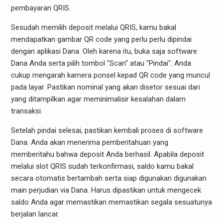
pembayaran QRIS.
Sesudah memilih deposit melalui QRIS, kamu bakal
mendapatkan gambar QR code yang perlu perlu dipindai
dengan aplikasi Dana. Oleh karena itu, buka saja software
Dana Anda serta pilih tombol "Scan" atau "Pindai". Anda
cukup mengarah kamera ponsel kepad QR code yang muncul
pada layar. Pastikan nominal yang akan disetor sesuai dari
yang ditampilkan agar meminimalisir kesalahan dalam
transaksi.
Setelah pindai selesai, pastikan kembali proses di software
Dana. Anda akan menerima pemberitahuan yang
memberitahu bahwa deposit Anda berhasil. Apabila deposit
melalui slot QRIS sudah terkonfirmasi, saldo kamu bakal
secara otomatis bertambah serta siap digunakan digunakan
main perjudian via Dana. Harus dipastikan untuk mengecek
saldo Anda agar memastikan memastikan segala sesuatunya
berjalan lancar.