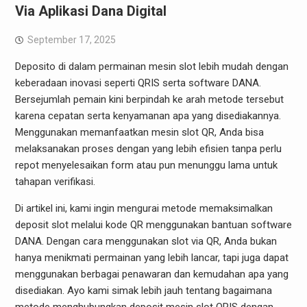
Via Aplikasi Dana Digital
September 17, 2025
Deposito di dalam permainan mesin slot lebih mudah dengan
keberadaan inovasi seperti QRIS serta software DANA.
Bersejumlah pemain kini berpindah ke arah metode tersebut
karena cepatan serta kenyamanan apa yang disediakannya.
Menggunakan memanfaatkan mesin slot QR, Anda bisa
melaksanakan proses dengan yang lebih efisien tanpa perlu
repot menyelesaikan form atau pun menunggu lama untuk
tahapan verifikasi.
Di artikel ini, kami ingin mengurai metode memaksimalkan
deposit slot melalui kode QR menggunakan bantuan software
DANA. Dengan cara menggunakan slot via QR, Anda bukan
hanya menikmati permainan yang lebih lancar, tapi juga dapat
menggunakan berbagai penawaran dan kemudahan apa yang
disediakan. Ayo kami simak lebih jauh tentang bagaimana