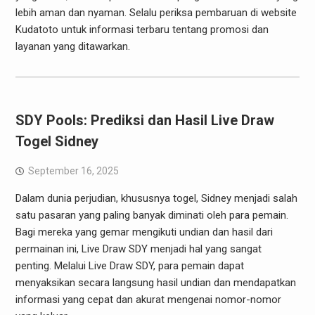
lebih aman dan nyaman. Selalu periksa pembaruan di website
Kudatoto untuk informasi terbaru tentang promosi dan
layanan yang ditawarkan.
SDY Pools: Prediksi dan Hasil Live Draw
Togel Sidney
September 16, 2025
Dalam dunia perjudian, khususnya togel, Sidney menjadi salah
satu pasaran yang paling banyak diminati oleh para pemain.
Bagi mereka yang gemar mengikuti undian dan hasil dari
permainan ini, Live Draw SDY menjadi hal yang sangat
penting. Melalui Live Draw SDY, para pemain dapat
menyaksikan secara langsung hasil undian dan mendapatkan
informasi yang cepat dan akurat mengenai nomor-nomor