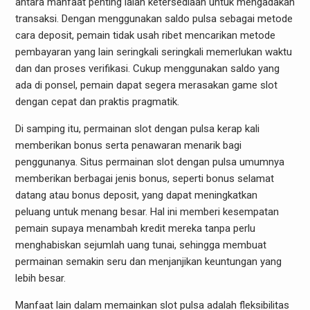
antara manfaat penting ialah ketersediaan untuk mengadakan
transaksi. Dengan menggunakan saldo pulsa sebagai metode
cara deposit, pemain tidak usah ribet mencarikan metode
pembayaran yang lain seringkali seringkali memerlukan waktu
dan dan proses verifikasi. Cukup menggunakan saldo yang
ada di ponsel, pemain dapat segera merasakan game slot
dengan cepat dan praktis pragmatik.
Di samping itu, permainan slot dengan pulsa kerap kali
memberikan bonus serta penawaran menarik bagi
penggunanya. Situs permainan slot dengan pulsa umumnya
memberikan berbagai jenis bonus, seperti bonus selamat
datang atau bonus deposit, yang dapat meningkatkan
peluang untuk menang besar. Hal ini memberi kesempatan
pemain supaya menambah kredit mereka tanpa perlu
menghabiskan sejumlah uang tunai, sehingga membuat
permainan semakin seru dan menjanjikan keuntungan yang
lebih besar.
Manfaat lain dalam memainkan slot pulsa adalah fleksibilitas