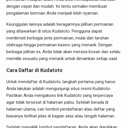
dengan cepat dan mudah. Ini tentu semakin membuat
pengalaman bermain Anda menjadi lebih nyaman.
Keunggulan lainnya adalah beragamnya pilihan permainan
yang ditawarkan di situs Kudatoto. Pengguna dapat
menikmati berbagai jenis permainan, mulai dari taruhan
olahraga hingga permainan kasino yang menarik. Dengan
berbagai pilihan ini, Anda tidak akan merasa bosan dan selalu
memiliki sesuatu yang menarik untuk dimainkan setiap saat.
Cara Daftar di Kudatoto
Untuk mendaftar di Kudatoto, langkah pertama yang harus
Anda lakukan adalah mengunjungi situs resmi Kudatoto.
Pastikan Anda mengakses link Kudatoto yang terpercaya
agar tidak tersesat di halaman palsu. Setelah berada di
halaman utama, cari tombol pendaftaran atau daftar yang
biasanya terlihat jelas di bagian atas atau tengah halaman.
Setelah mengklik tombol pendaftaran, Anda akan diarahkan