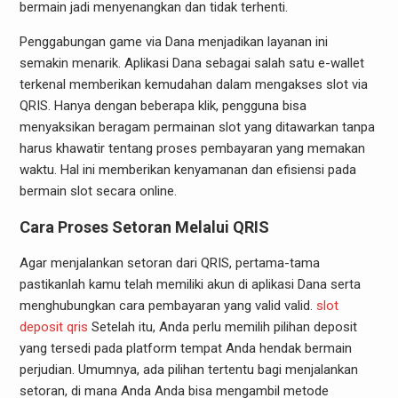
bermain jadi menyenangkan dan tidak terhenti.
Penggabungan game via Dana menjadikan layanan ini
semakin menarik. Aplikasi Dana sebagai salah satu e-wallet
terkenal memberikan kemudahan dalam mengakses slot via
QRIS. Hanya dengan beberapa klik, pengguna bisa
menyaksikan beragam permainan slot yang ditawarkan tanpa
harus khawatir tentang proses pembayaran yang memakan
waktu. Hal ini memberikan kenyamanan dan efisiensi pada
bermain slot secara online.
Cara Proses Setoran Melalui QRIS
Agar menjalankan setoran dari QRIS, pertama-tama
pastikanlah kamu telah memiliki akun di aplikasi Dana serta
menghubungkan cara pembayaran yang valid valid.
slot
deposit qris
Setelah itu, Anda perlu memilih pilihan deposit
yang tersedi pada platform tempat Anda hendak bermain
perjudian. Umumnya, ada pilihan tertentu bagi menjalankan
setoran, di mana Anda Anda bisa mengambil metode